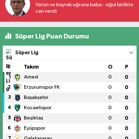
Vatan ve bayrak uğruna baba - oğul birlikte
can verdi
Süper Lig Puan Durumu
Süper Lig
#
Takım
O
P
1
Amed
0
0
2
Erzurumspor FK
0
0
3
Başakşehir
0
0
4
Kocaelispor
0
0
5
Beşiktaş
0
0
6
Eyüpspor
0
0
7
Galatasaray
0
0