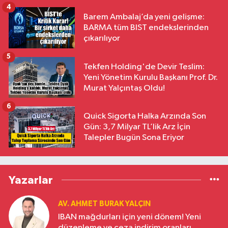
4
Barem Ambalaj’da yeni gelişme:
BARMA tüm BIST endekslerinden
çıkarılıyor
5
Tekfen Holding'de Devir Teslim:
Yeni Yönetim Kurulu Başkanı Prof. Dr.
Murat Yalçıntaş Oldu!
6
Quick Sigorta Halka Arzında Son
Gün: 3,7 Milyar TL’lik Arz İçin
Talepler Bugün Sona Eriyor
Yazarlar
AV. AHMET BURAK YALÇIN
IBAN mağdurları için yeni dönem! Yeni
düzenleme ve ceza indirim oranları