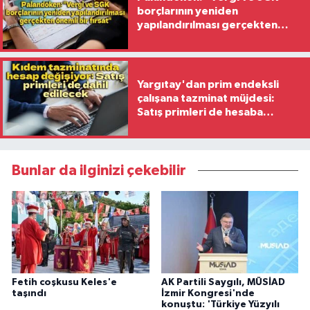
borçlarının yeniden
yapılandırılması gerçekten
önemli bir fırsat"
Yargıtay'dan prim endeksli
çalışana tazminat müjdesi:
Satış primleri de hesaba
katılacak
Bunlar da ilginizi çekebilir
Fetih coşkusu Keles'e
AK Partili Saygılı, MÜSİAD
taşındı
İzmir Kongresi'nde
konuştu: 'Türkiye Yüzyılı