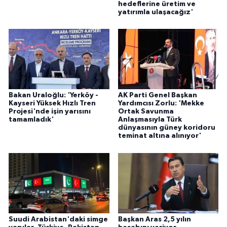
hedeflerine üretim ve
yatırımla ulaşacağız'
Bakan Uraloğlu: 'Yerköy -
AK Parti Genel Başkan
Kayseri Yüksek Hızlı Tren
Yardımcısı Zorlu: 'Mekke
Projesi'nde işin yarısını
Ortak Savunma
tamamladık'
Anlaşmasıyla Türk
dünyasının güney koridoru
teminat altına alınıyor'
Suudi Arabistan'daki simge
Başkan Aras 2,5 yılın