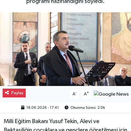
programı hazırlandığını söyledi.
Gayrimenkul
Spor
Eğitim
Paylaş
-
+
A
A
18.06.2026 - 17:41
Okunma Süresi: 2 Dk
Milli Eğitim Bakanı Yusuf Tekin, Alevi ve
Bektaşiliğin çocuklara ve gençlere öğretilmesi için