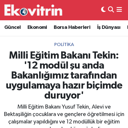
Güncel
Hava Durumu
Güncel
Ekonomi
Borsa Haberleri
İş Dünyası
Ekonomi
Trafik Durumu
POLITIKA
Borsa Haberleri
Süper Lig Puan Durumu ve Fikstür
Milli Eğitim Bakanı Tekin:
'12 modül şu anda
İş Dünyası
Tüm Manşetler
Bakanlığımız tarafından
Lojistik
Son Dakika Haberleri
uygulamaya hazır biçimde
duruyor'
Otovitrin
Haber Arşivi
Milli Eğitim Bakanı Yusuf Tekin, Alevi ve
Asayiş
Bektaşiliğin çocuklara ve gençlere öğretilmesi için
çalışmalar yapıldığını ve 12 modüllük bir eğitim
Magazin