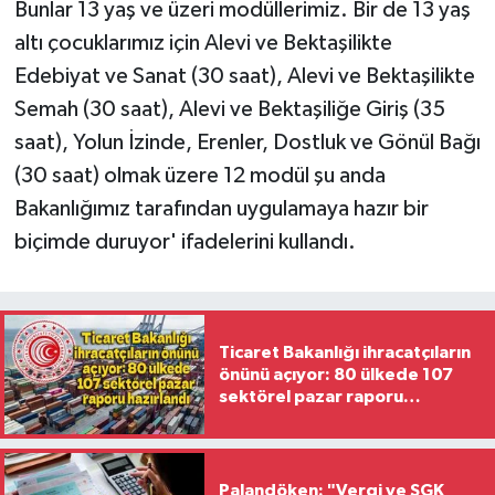
Bunlar 13 yaş ve üzeri modüllerimiz. Bir de 13 yaş
altı çocuklarımız için Alevi ve Bektaşilikte
Edebiyat ve Sanat (30 saat), Alevi ve Bektaşilikte
Semah (30 saat), Alevi ve Bektaşiliğe Giriş (35
saat), Yolun İzinde, Erenler, Dostluk ve Gönül Bağı
(30 saat) olmak üzere 12 modül şu anda
Bakanlığımız tarafından uygulamaya hazır bir
biçimde duruyor' ifadelerini kullandı.
Ticaret Bakanlığı ihracatçıların
önünü açıyor: 80 ülkede 107
sektörel pazar raporu
hazırlandı
Palandöken: "Vergi ve SGK