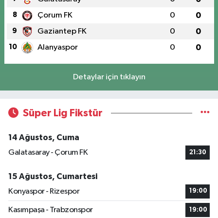
8
Çorum FK
0
0
9
Gaziantep FK
0
0
10
Alanyaspor
0
0
Detaylar için tıklayın
Süper Lig Fikstür
14 Ağustos, Cuma
Galatasaray - Çorum FK
21:30
15 Ağustos, Cumartesi
Konyaspor - Rizespor
19:00
Kasımpaşa - Trabzonspor
19:00