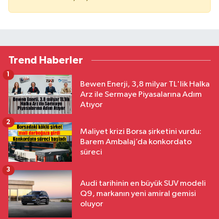
Trend Haberler
1
Bewen Enerji, 3,8 milyar TL'lik Halka
Arz ile Sermaye Piyasalarına Adım
Atıyor
2
Maliyet krizi Borsa şirketini vurdu:
Barem Ambalaj’da konkordato
süreci
3
Audi tarihinin en büyük SUV modeli
Q9, markanın yeni amiral gemisi
oluyor