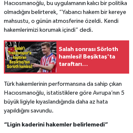
Hacıosmanoğlu, bu uygulamanın kalıcı bir politika
olmadığını belirterek, “Yabancı hakem bir kereye
mahsustu, o günün atmosferine özeldi. Kendi
hakemlerimizi korumak içindi” dedi.
Salah sonrası Sörloth
hamlesi! Beşiktaş'ta
taraftarı
sakinleştirecek
transfer planı
Türk hakemlerinin performansına da sahip çıkan
Hacıosmanoğlu, istatistiklere göre Avrupa’nın 5
büyük ligiyle kıyaslandığında daha az hata
yapıldığını savundu.
“Ligin kaderini hakemler belirlemedi”