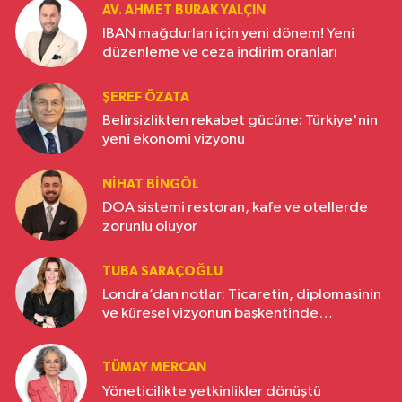
AV. AHMET BURAK YALÇIN
IBAN mağdurları için yeni dönem! Yeni
düzenleme ve ceza indirim oranları
ŞEREF ÖZATA
Belirsizlikten rekabet gücüne: Türkiye'nin
yeni ekonomi vizyonu
NIHAT BINGÖL
DOA sistemi restoran, kafe ve otellerde
zorunlu oluyor
TUBA SARAÇOĞLU
Londra’dan notlar: Ticaretin, diplomasinin
ve küresel vizyonun başkentinde
Türkiye’nin yükselen gücü
TÜMAY MERCAN
Yöneticilikte yetkinlikler dönüştü