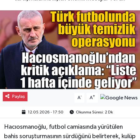
Gayrimenkul
Spor
Eğitim
Paylaş
-
+
A
A
12.05.2026 - 17:50
Okunma Süresi: 2 Dk
Hacıosmanoğlu, futbol camiasında yürütülen
bahis soruşturmasının sürdüğünü belirterek, kulüp