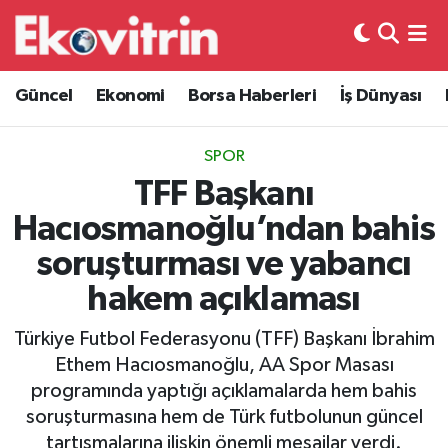
Güncel
Hava Durumu
Güncel
Ekonomi
Borsa Haberleri
İş Dünyası
Ekonomi
Trafik Durumu
SPOR
Borsa Haberleri
Süper Lig Puan Durumu ve Fikstür
TFF Başkanı
Hacıosmanoğlu’ndan bahis
İş Dünyası
Tüm Manşetler
soruşturması ve yabancı
Lojistik
Son Dakika Haberleri
hakem açıklaması
Otovitrin
Haber Arşivi
Türkiye Futbol Federasyonu (TFF) Başkanı İbrahim
Ethem Hacıosmanoğlu, AA Spor Masası
Asayiş
programında yaptığı açıklamalarda hem bahis
soruşturmasına hem de Türk futbolunun güncel
Magazin
tartışmalarına ilişkin önemli mesajlar verdi.