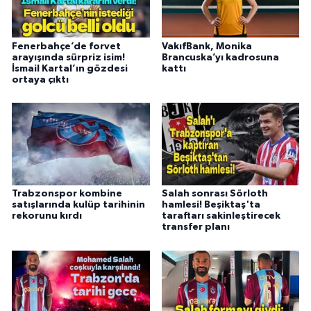
Fenerbahçe’de forvet
VakıfBank, Monika
arayışında sürpriz isim!
Brancuska’yı kadrosuna
İsmail Kartal’ın gözdesi
kattı
ortaya çıktı
Trabzonspor kombine
Salah sonrası Sörloth
satışlarında kulüp tarihinin
hamlesi! Beşiktaş'ta
rekorunu kırdı
taraftarı sakinleştirecek
transfer planı