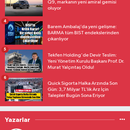
Q9, markanın yeni amiral gemisi
oluyor
4
Barem Ambalaj’da yeni gelişme:
BARMA tüm BIST endekslerinden
çıkarılıyor
5
Tekfen Holding'de Devir Teslim:
Yeni Yönetim Kurulu Başkanı Prof. Dr.
Murat Yalçıntaş Oldu!
6
Quick Sigorta Halka Arzında Son
Gün: 3,7 Milyar TL’lik Arz İçin
Talepler Bugün Sona Eriyor
Yazarlar