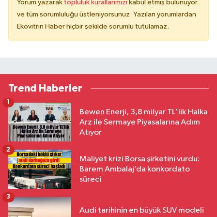
Yorum yazarak
topluluk kurallarımızı
kabul etmiş bulunuyor
ve tüm sorumluluğu üstleniyorsunuz. Yazılan yorumlardan
Ekovitrin Haber hiçbir şekilde sorumlu tutulamaz.
Trend Haberler
1
Bewen Enerji, 3,8 milyar TL'lik Halka
Arz ile Sermaye Piyasalarına Adım
Atıyor
2
Maliyet krizi Borsa şirketini vurdu:
Barem Ambalaj’da konkordato
süreci
3
Audi tarihinin en büyük SUV modeli