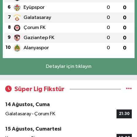
6
Eyüpspor
0
0
7
Galatasaray
0
0
8
Çorum FK
0
0
9
Gaziantep FK
0
0
10
Alanyaspor
0
0
Detaylar için tıklayın
Süper Lig Fikstür
14 Ağustos, Cuma
Galatasaray - Çorum FK
21:30
15 Ağustos, Cumartesi