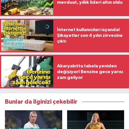
mevduat, yıllık lideri altın oldu
İnternet kullanıcıları isyanda!
Şikayetler son 4 yılın zirvesine
çıktı
Akaryakıtta tabela yeniden
değişiyor! Benzine gece yarısı
zam geliyor
Bunlar da ilginizi çekebilir