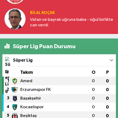
BILAL KOÇAK
Vatan ve bayrak uğruna baba - oğul birlikte
can verdi
Süper Lig Puan Durumu
Süper Lig
#
Takım
O
P
1
Amed
0
0
2
Erzurumspor FK
0
0
3
Başakşehir
0
0
4
Kocaelispor
0
0
5
Beşiktaş
0
0