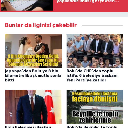
yapılandırılması gerçekten
önemli bir fırsat"
Bunlar da ilginizi çekebilir
Japonya'dan Bolu'ya 8 bin
Bolu'da CHP'den toplu
kilometrelik aşk mutlu sonla
istifa: 6 belediye başkanı
bitti
Yeni Parti'ye katıldı
Bolu Belediyesi Başkan
Bolu'da Beypiliç'te toplu