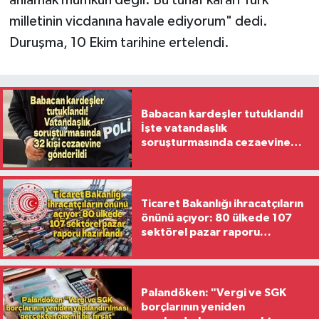
anlamak mümkün değil. Bu tuhaf kararı Türk
milletinin vicdanına havale ediyorum" dedi.
Duruşma, 10 Ekim tarihine ertelendi.
Babacan kardeşler tutuklandı!
İşte vatandaşlık
soruşturmasında cezaevine
gönderilen 32 isim
Ticaret Bakanlığı ihracatçıların
önünü açıyor: 80 ülkede 107
sektörel pazar raporu
hazırlandı
Palandöken: "Vergi ve SGK
borçlarının yeniden