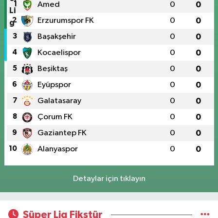
1
Amed
0
0
2
Erzurumspor FK
0
0
3
Başakşehir
0
0
4
Kocaelispor
0
0
5
Beşiktaş
0
0
6
Eyüpspor
0
0
7
Galatasaray
0
0
8
Çorum FK
0
0
9
Gaziantep FK
0
0
10
Alanyaspor
0
0
Detaylar için tıklayın
Süper Lig Fikstür