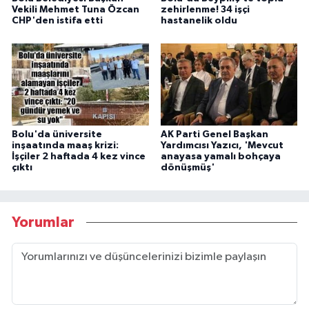
Vekili Mehmet Tuna Özcan
zehirlenme! 34 işçi
CHP'den istifa etti
hastanelik oldu
Bolu'da üniversite
AK Parti Genel Başkan
inşaatında maaş krizi:
Yardımcısı Yazıcı, 'Mevcut
İşçiler 2 haftada 4 kez vince
anayasa yamalı bohçaya
çıktı
dönüşmüş'
Yorumlar