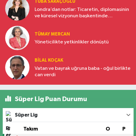
TUBA SARAÇOĞLU
Londra’dan notlar: Ticaretin, diplomasinin
ve küresel vizyonun başkentinde
Türkiye’nin yükselen gücü
TÜMAY MERCAN
Yöneticilikte yetkinlikler dönüştü
BILAL KOÇAK
Vatan ve bayrak uğruna baba - oğul birlikte
can verdi
Süper Lig Puan Durumu
Süper Lig
#
Takım
O
P