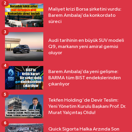
2
Maliyet krizi Borsa şirketini vurdu:
Barem Ambalaj’da konkordato
süreci
3
Audi tarihinin en büyük SUV modeli
Q9, markanın yeni amiral gemisi
oluyor
4
Barem Ambalaj’da yeni gelişme:
BARMA tüm BIST endekslerinden
çıkarılıyor
5
Tekfen Holding'de Devir Teslim:
Yeni Yönetim Kurulu Başkanı Prof. Dr.
Murat Yalçıntaş Oldu!
6
Quick Sigorta Halka Arzında Son