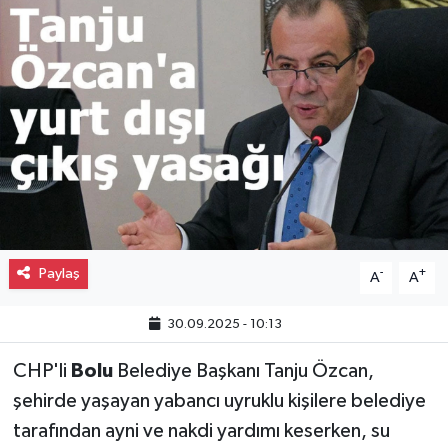
Gayrimenkul
Spor
Eğitim
Paylaş
-
+
A
A
30.09.2025 - 10:13
CHP'li
Bolu
Belediye Başkanı Tanju Özcan,
şehirde yaşayan yabancı uyruklu kişilere belediye
tarafından ayni ve nakdi yardımı keserken, su