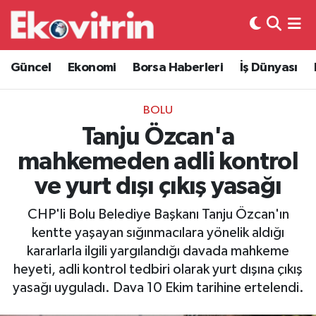
Güncel
Hava Durumu
Güncel
Ekonomi
Borsa Haberleri
İş Dünyası
Ekonomi
Trafik Durumu
BOLU
Borsa Haberleri
Süper Lig Puan Durumu ve Fikstür
Tanju Özcan'a
mahkemeden adli kontrol
İş Dünyası
Tüm Manşetler
ve yurt dışı çıkış yasağı
Lojistik
Son Dakika Haberleri
CHP'li Bolu Belediye Başkanı Tanju Özcan'ın
kentte yaşayan sığınmacılara yönelik aldığı
Otovitrin
Haber Arşivi
kararlarla ilgili yargılandığı davada mahkeme
heyeti, adli kontrol tedbiri olarak yurt dışına çıkış
Asayiş
yasağı uyguladı. Dava 10 Ekim tarihine ertelendi.
Magazin