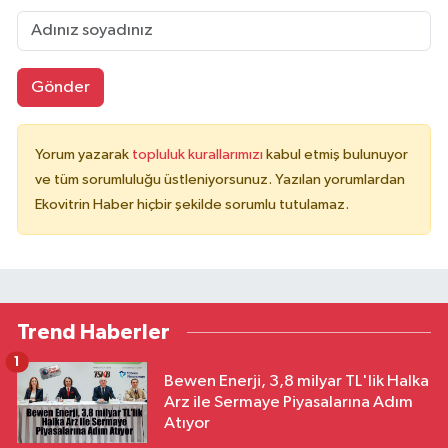
Gönder
Yorum yazarak
topluluk kurallarımızı
kabul etmiş bulunuyor
ve tüm sorumluluğu üstleniyorsunuz. Yazılan yorumlardan
Ekovitrin Haber hiçbir şekilde sorumlu tutulamaz.
Trend Haberler
1
Bewen Enerji, 3,8 milyar TL'lik Halka
Arz ile Sermaye Piyasalarına Adım
Atıyor