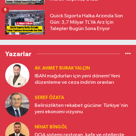
6
Quick Sigorta Halka Arzında Son
Gün: 3,7 Milyar TL’lik Arz İçin
Talepler Bugün Sona Eriyor
Yazarlar
AV. AHMET BURAK YALÇIN
IBAN mağdurları için yeni dönem! Yeni
düzenleme ve ceza indirim oranları
ŞEREF ÖZATA
Belirsizlikten rekabet gücüne: Türkiye'nin
yeni ekonomi vizyonu
NIHAT BINGÖL
DOA sistemi restoran, kafe ve otellerde