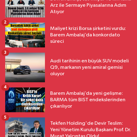
Arz ile Sermaye Piyasalarına Adım
Atıyor
2
Maliyet krizi Borsa şirketini vurdu:
Barem Ambalaj’da konkordato
süreci
3
Audi tarihinin en büyük SUV modeli
Q9, markanın yeni amiral gemisi
oluyor
4
Barem Ambalaj’da yeni gelişme:
BARMA tüm BIST endekslerinden
çıkarılıyor
5
Tekfen Holding'de Devir Teslim:
Yeni Yönetim Kurulu Başkanı Prof. Dr.
Murat Yalçıntaş Oldu!