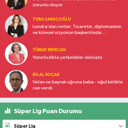
zorunlu oluyor
TUBA SARAÇOĞLU
Londra’dan notlar: Ticaretin, diplomasinin
ve küresel vizyonun başkentinde
Türkiye’nin yükselen gücü
TÜMAY MERCAN
Yöneticilikte yetkinlikler dönüştü
BILAL KOÇAK
Vatan ve bayrak uğruna baba - oğul birlikte
can verdi
Süper Lig Puan Durumu
Süper Lig