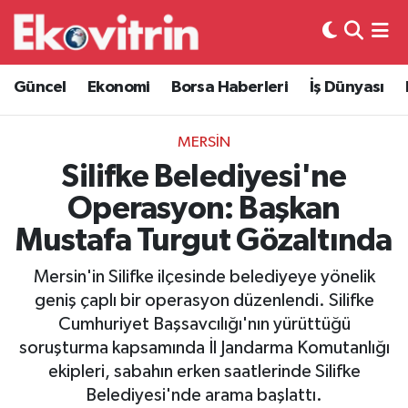
Güncel
Hava Durumu
Güncel
Ekonomi
Borsa Haberleri
İş Dünyası
Ekonomi
Trafik Durumu
MERSİN
Borsa Haberleri
Süper Lig Puan Durumu ve Fikstür
Silifke Belediyesi'ne
Operasyon: Başkan
İş Dünyası
Tüm Manşetler
Mustafa Turgut Gözaltında
Lojistik
Son Dakika Haberleri
Mersin'in Silifke ilçesinde belediyeye yönelik
geniş çaplı bir operasyon düzenlendi. Silifke
Otovitrin
Haber Arşivi
Cumhuriyet Başsavcılığı'nın yürüttüğü
soruşturma kapsamında İl Jandarma Komutanlığı
Asayiş
ekipleri, sabahın erken saatlerinde Silifke
Belediyesi'nde arama başlattı.
Magazin