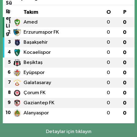
#
Takım
O
P
1
Amed
0
0
2
Erzurumspor FK
0
0
3
Başakşehir
0
0
4
Kocaelispor
0
0
5
Beşiktaş
0
0
6
Eyüpspor
0
0
7
Galatasaray
0
0
8
Çorum FK
0
0
9
Gaziantep FK
0
0
10
Alanyaspor
0
0
Detaylar için tıklayın