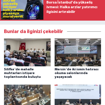
Borsa İstanbul’da yükseliş
ivmesi: Halka arzlar yatırımcı
ilgisini artırabilir
Bunlar da ilginizi çekebilir
Silifke'de mahalle
Mersin'de iki ismin hatırası
muhtarları istişare
okuma salonlarında
toplantısında buluştu
yaşayacak