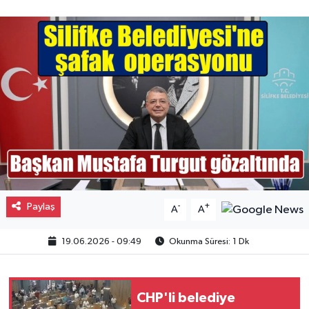
Gayrimenkul
Spor
Eğitim
Paylaş
-
+
A
A
19.06.2026 - 09:49
Okunma Süresi: 1 Dk
CHP'li belediye