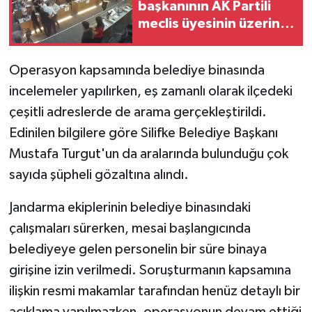
başkanının AK Partili
meclis üyesinin üzerine
yürüdüğü anlar
kamerada
Operasyon kapsamında belediye binasında
incelemeler yapılırken, eş zamanlı olarak ilçedeki
çeşitli adreslerde de arama gerçekleştirildi.
Edinilen bilgilere göre Silifke Belediye Başkanı
Mustafa Turgut'un da aralarında bulunduğu çok
sayıda şüpheli gözaltına alındı.
Jandarma ekiplerinin belediye binasındaki
çalışmaları sürerken, mesai başlangıcında
belediyeye gelen personelin bir süre binaya
girişine izin verilmedi. Soruşturmanın kapsamına
ilişkin resmi makamlar tarafından henüz detaylı bir
açıklama yapılmazken, operasyonun devam ettiği