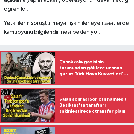
öğrenildi.
Yetkililerin soruşturmaya ilişkin ilerleyen saatlerde
kamuoyunu bilgilendirmesi bekleniyor.
Çanakkale gazisinin
torunundan göklere uzanan
gurur: Türk Hava Kuvvetleri’nin
ilk kadın generali oldu
Salah sonrası Sörloth hamlesi!
Beşiktaş'ta taraftarı
sakinleştirecek transfer planı