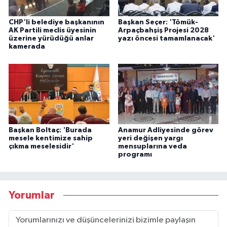
CHP'li belediye başkanının
Başkan Seçer: 'Tömük-
AK Partili meclis üyesinin
Arpaçbahşiş Projesi 2028
üzerine yürüdüğü anlar
yazı öncesi tamamlanacak'
kamerada
Başkan Boltaç: 'Burada
Anamur Adliyesinde görev
mesele kentimize sahip
yeri değişen yargı
çıkma meselesidir'
mensuplarına veda
programı
Yorumlar