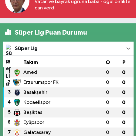
Vatan ve bayrak uğruna baba - oğul birlikte
can verdi
Süper Lig Puan Durumu
Süper Lig
#
Takım
O
P
1
Amed
0
0
2
Erzurumspor FK
0
0
3
Başakşehir
0
0
4
Kocaelispor
0
0
5
Beşiktaş
0
0
6
Eyüpspor
0
0
7
Galatasaray
0
0