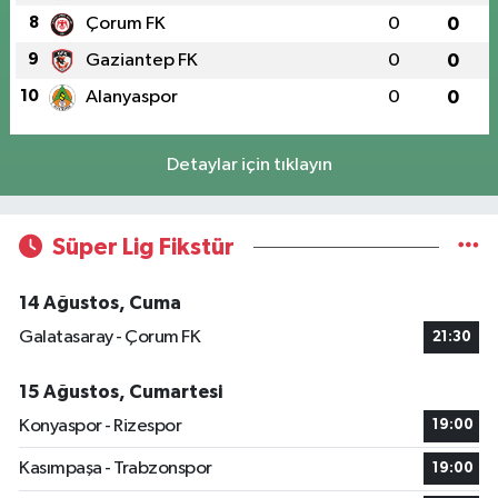
8
Çorum FK
0
0
9
Gaziantep FK
0
0
10
Alanyaspor
0
0
Detaylar için tıklayın
Süper Lig Fikstür
14 Ağustos, Cuma
Galatasaray - Çorum FK
21:30
15 Ağustos, Cumartesi
Konyaspor - Rizespor
19:00
Kasımpaşa - Trabzonspor
19:00