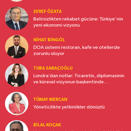
ŞEREF ÖZATA
Belirsizlikten rekabet gücüne: Türkiye'nin
yeni ekonomi vizyonu
NIHAT BINGÖL
DOA sistemi restoran, kafe ve otellerde
zorunlu oluyor
TUBA SARAÇOĞLU
Londra’dan notlar: Ticaretin, diplomasinin
ve küresel vizyonun başkentinde
Türkiye’nin yükselen gücü
TÜMAY MERCAN
Yöneticilikte yetkinlikler dönüştü
BILAL KOÇAK