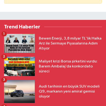
Trend Haberler
1
Bewen Enerji, 3,8 milyar TL'lik Halka
Arz ile Sermaye Piyasalarına Adım
Atıyor
2
Maliyet krizi Borsa şirketini vurdu:
Barem Ambalaj’da konkordato
süreci
3
Audi tarihinin en büyük SUV modeli
Q9, markanın yeni amiral gemisi
oluyor