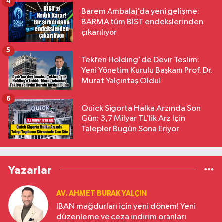
4
Barem Ambalaj’da yeni gelişme:
BARMA tüm BIST endekslerinden
çıkarılıyor
5
Tekfen Holding'de Devir Teslim:
Yeni Yönetim Kurulu Başkanı Prof. Dr.
Murat Yalçıntaş Oldu!
6
Quick Sigorta Halka Arzında Son
Gün: 3,7 Milyar TL’lik Arz İçin
Talepler Bugün Sona Eriyor
Yazarlar
AV. AHMET BURAK YALÇIN
IBAN mağdurları için yeni dönem! Yeni
düzenleme ve ceza indirim oranları