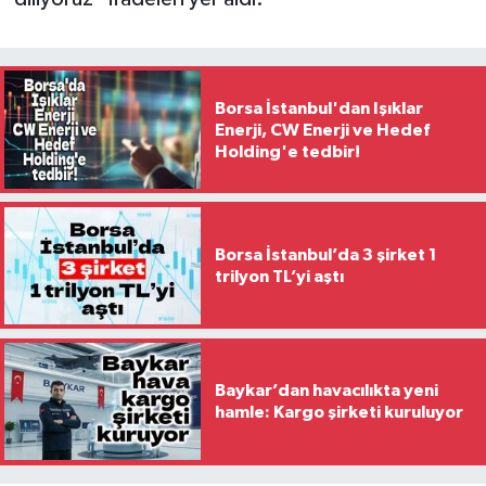
Borsa İstanbul'dan Işıklar
Enerji, CW Enerji ve Hedef
Holding'e tedbir!
Borsa İstanbul’da 3 şirket 1
trilyon TL’yi aştı
Baykar’dan havacılıkta yeni
hamle: Kargo şirketi kuruluyor