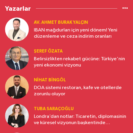
Yazarlar
AV. AHMET BURAK YALÇIN
IBAN mağdurları için yeni dönem! Yeni
düzenleme ve ceza indirim oranları
ŞEREF ÖZATA
Belirsizlikten rekabet gücüne: Türkiye'nin
yeni ekonomi vizyonu
NIHAT BINGÖL
DOA sistemi restoran, kafe ve otellerde
zorunlu oluyor
TUBA SARAÇOĞLU
Londra’dan notlar: Ticaretin, diplomasinin
ve küresel vizyonun başkentinde
Türkiye’nin yükselen gücü