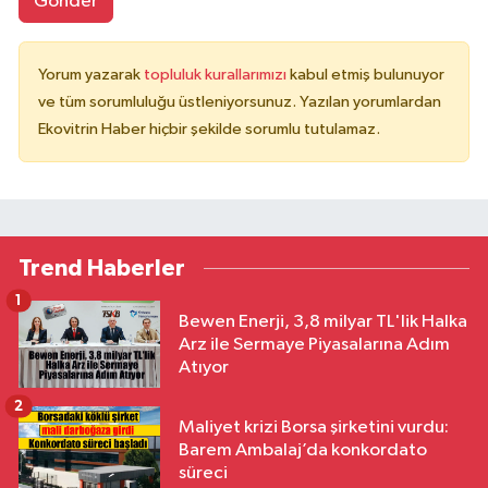
Gönder
Yorum yazarak
topluluk kurallarımızı
kabul etmiş bulunuyor
ve tüm sorumluluğu üstleniyorsunuz. Yazılan yorumlardan
Ekovitrin Haber hiçbir şekilde sorumlu tutulamaz.
Trend Haberler
1
Bewen Enerji, 3,8 milyar TL'lik Halka
Arz ile Sermaye Piyasalarına Adım
Atıyor
2
Maliyet krizi Borsa şirketini vurdu:
Barem Ambalaj’da konkordato
süreci