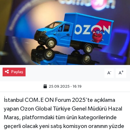
Gayrimenkul
Spor
Eğitim
Paylaş
-
+
A
A
25.09.2025 - 16:19
İstanbul COM.E ON Forum 2025’te açıklama
yapan Ozon Global Türkiye Genel Müdürü Hazal
Maraş, platformdaki tüm ürün kategorilerinde
geçerli olacak yeni satış komisyon oranının yüzde