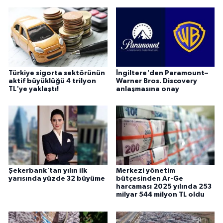
Türkiye sigorta sektörünün
İngiltere'den Paramount–
aktif büyüklüğü 4 trilyon
Warner Bros. Discovery
TL'ye yaklaştı!
anlaşmasına onay
Şekerbank'tan yılın ilk
Merkezi yönetim
yarısında yüzde 32 büyüme
bütçesinden Ar-Ge
harcaması 2025 yılında 253
milyar 544 milyon TL oldu