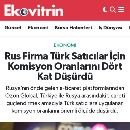
Güncel
Hava Durumu
Güncel
Ekonomi
Borsa Haberleri
İş Dünyası
Ekonomi
Trafik Durumu
EKONOMI
Borsa Haberleri
Süper Lig Puan Durumu ve Fikstür
Rus Firma Türk Satıcılar İçin
Komisyon Oranlarını Dört
İş Dünyası
Tüm Manşetler
Kat Düşürdü
Lojistik
Son Dakika Haberleri
Rusya’nın önde gelen e-ticaret platformlarından
Ozon Global, Türkiye ile Rusya arasındaki ticareti
Otovitrin
Haber Arşivi
güçlendirmek amacıyla Türk satıcılara uygulanan
komisyon oranlarını önemli ölçüde düşürdü.
Asayiş
Magazin