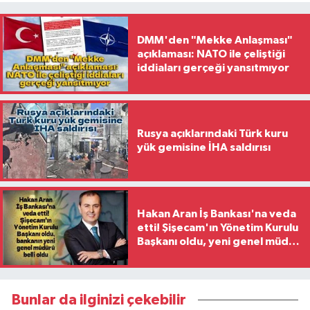
DMM'den "Mekke Anlaşması"
açıklaması: NATO ile çeliştiği
iddiaları gerçeği yansıtmıyor
Rusya açıklarındaki Türk kuru
yük gemisine İHA saldırısı
Hakan Aran İş Bankası'na veda
etti! Şişecam'ın Yönetim Kurulu
Başkanı oldu, yeni genel müdür
belli oldu
Bunlar da ilginizi çekebilir