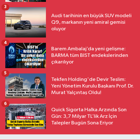
3
Audi tarihinin en büyük SUV modeli
Q9, markanın yeni amiral gemisi
oluyor
4
Barem Ambalaj’da yeni gelişme:
BARMA tüm BIST endekslerinden
çıkarılıyor
5
Tekfen Holding'de Devir Teslim:
Yeni Yönetim Kurulu Başkanı Prof. Dr.
Murat Yalçıntaş Oldu!
6
Quick Sigorta Halka Arzında Son
Gün: 3,7 Milyar TL’lik Arz İçin
Talepler Bugün Sona Eriyor