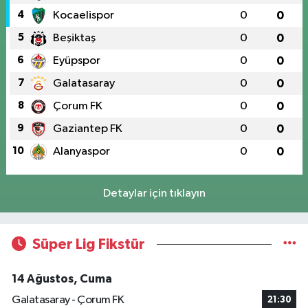
4
Kocaelispor
0
0
5
Beşiktaş
0
0
6
Eyüpspor
0
0
7
Galatasaray
0
0
8
Çorum FK
0
0
9
Gaziantep FK
0
0
10
Alanyaspor
0
0
Detaylar için tıklayın
Süper Lig Fikstür
14 Ağustos, Cuma
Galatasaray - Çorum FK
21:30