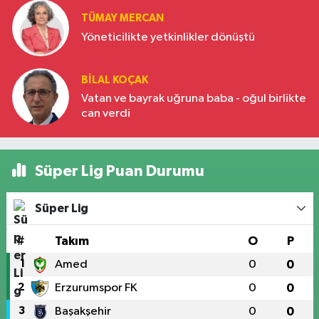
TÜMAY MERCAN
Yöneticilikte yetkinlikler dönüştü
BILAL KOÇAK
Vatan ve bayrak uğruna baba - oğul birlikte
can verdi
Süper Lig Puan Durumu
Süper Lig
#
Takım
O
P
1
Amed
0
0
2
Erzurumspor FK
0
0
3
Başakşehir
0
0