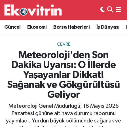
Güncel
Hava Durumu
Güncel
Ekonomi
Borsa Haberleri
İş Dünyası
Ekonomi
Trafik Durumu
ÇEVRE
Borsa Haberleri
Süper Lig Puan Durumu ve Fikstür
Meteoroloji'den Son
Dakika Uyarısı: O İllerde
İş Dünyası
Tüm Manşetler
Yaşayanlar Dikkat!
Lojistik
Son Dakika Haberleri
Sağanak ve Gökgürültüsü
Geliyor
Otovitrin
Haber Arşivi
Meteoroloji Genel Müdürlüğü, 18 Mayıs 2026
Asayiş
Pazartesi gününe ait hava durumu raporunu
yayımladı. Yurdun büyük bölümünde sağanak ve
Magazin