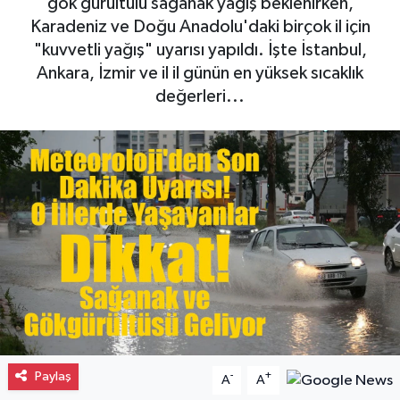
gök gürültülü sağanak yağış beklenirken,
Karadeniz ve Doğu Anadolu'daki birçok il için
Gayrimenkul
"kuvvetli yağış" uyarısı yapıldı. İşte İstanbul,
Ankara, İzmir ve il il günün en yüksek sıcaklık
Spor
değerleri...
Eğitim
Paylaş
-
+
A
A