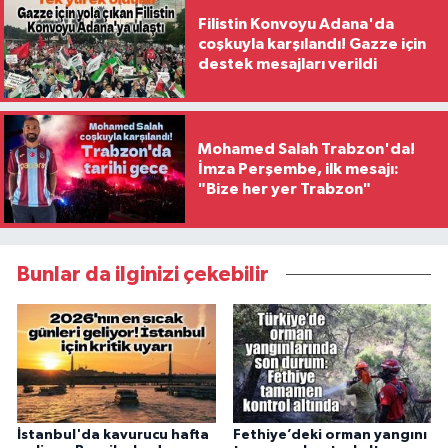
Filistin Konvoyu Adana'da
coşkuyla karşılandı! Gazze için
destek mesajları verildi
Mohamed Salah Trabzon'da!
İmza Perşembe, ilk mesajı:
"Bize her yer Trabzon"
Bunlar da ilginizi çekebilir
İstanbul'da kavurucu hafta
Fethiye’deki orman yangını