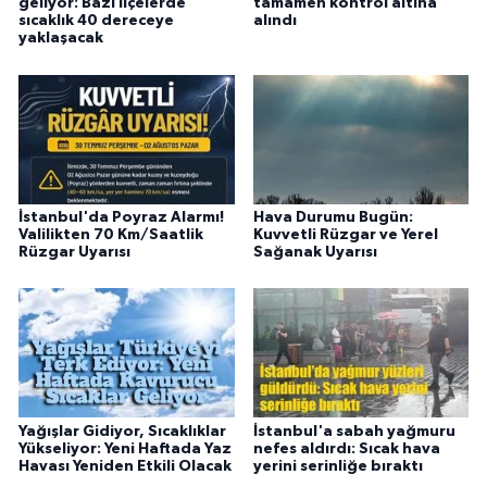
geliyor: Bazı ilçelerde
tamamen kontrol altına
sıcaklık 40 dereceye
alındı
yaklaşacak
İstanbul'da Poyraz Alarmı!
Hava Durumu Bugün:
Valilikten 70 Km/Saatlik
Kuvvetli Rüzgar ve Yerel
Rüzgar Uyarısı
Sağanak Uyarısı
Yağışlar Gidiyor, Sıcaklıklar
İstanbul'a sabah yağmuru
Yükseliyor: Yeni Haftada Yaz
nefes aldırdı: Sıcak hava
Havası Yeniden Etkili Olacak
yerini serinliğe bıraktı