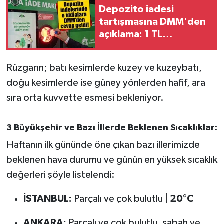
Depozito iadesi
tartışmasına DMM'den
açıklama: 1 TL
uygulaması değişmedi
Rüzgarın; batı kesimlerde kuzey ve kuzeybatı,
doğu kesimlerde ise güney yönlerden hafif, ara
sıra orta kuvvette esmesi bekleniyor.
3 Büyükşehir ve Bazı İllerde Beklenen Sıcaklıklar:
Haftanın ilk gününde öne çıkan bazı illerimizde
beklenen hava durumu ve günün en yüksek sıcaklık
değerleri şöyle listelendi:
İSTANBUL:
Parçalı ve çok bulutlu |
20°C
ANKARA:
Parçalı ve çok bulutlu, sabah ve