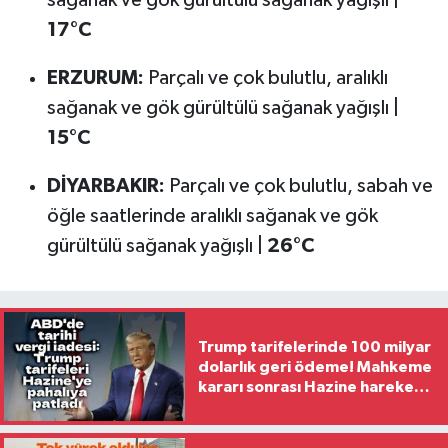
sağanak ve gök gürültülü sağanak yağışlı |
17°C
ERZURUM:
Parçalı ve çok bulutlu, aralıklı
sağanak ve gök gürültülü sağanak yağışlı |
15°C
DİYARBAKIR:
Parçalı ve çok bulutlu, sabah ve
öğle saatlerinde aralıklı sağanak ve gök
gürültülü sağanak yağışlı |
26°C
Trump tarifelerinde 100 milyar
dolarlık geri ödeme! Mahkeme
kararı sonrası Hazine harekete
geçti