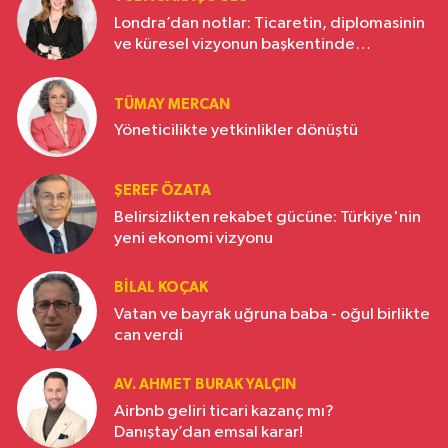
Londra’dan notlar: Ticaretin, diplomasinin
ve küresel vizyonun başkentinde
Türkiye’nin yükselen gücü
TÜMAY MERCAN
Yöneticilikte yetkinlikler dönüştü
ŞEREF ÖZATA
Belirsizlikten rekabet gücüne: Türkiye'nin
yeni ekonomi vizyonu
BILAL KOÇAK
Vatan ve bayrak uğruna baba - oğul birlikte
can verdi
AV. AHMET BURAK YALÇIN
Airbnb geliri ticari kazanç mı?
Danıştay’dan emsal karar!