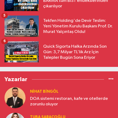
BARMA tüm BIST endekslerinden
çıkarılıyor
5
Tekfen Holding'de Devir Teslim:
Yeni Yönetim Kurulu Başkanı Prof. Dr.
Murat Yalçıntaş Oldu!
6
Quick Sigorta Halka Arzında Son
Gün: 3,7 Milyar TL’lik Arz İçin
Talepler Bugün Sona Eriyor
Yazarlar
NIHAT BINGÖL
DOA sistemi restoran, kafe ve otellerde
zorunlu oluyor
TUBA SARAÇOĞLU