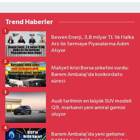
Trend Haberler
1
Bewen Enerji, 3,8 milyar TL'lik Halka
Arz ile Sermaye Piyasalarına Adım
Atıyor
2
Maliyet krizi Borsa şirketini vurdu:
Barem Ambalaj’da konkordato
süreci
3
Audi tarihinin en büyük SUV modeli
Q9, markanın yeni amiral gemisi
oluyor
4
Barem Ambalaj’da yeni gelişme: