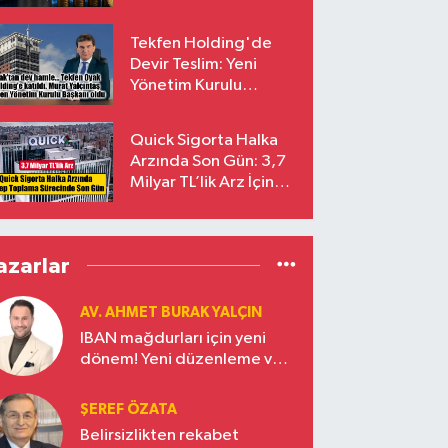
endekslerinden
çıkarılıyor
Tekfen Holding'de
Devir Teslim: Yeni
Yönetim Kurulu
Başkanı Prof. Dr. Murat
Yalçıntaş Oldu!
Quick Sigorta Halka
Arzında Son Gün: 3,7
Milyar TL’lik Arz İçin
Talepler Bugün Sona
Eriyor
azarlar
AV. AHMET BURAK YALÇIN
IBAN mağdurları için yeni
dönem! Yeni düzenleme ve
ceza indirim oranları
ŞEREF ÖZATA
Belirsizlikten rekabet