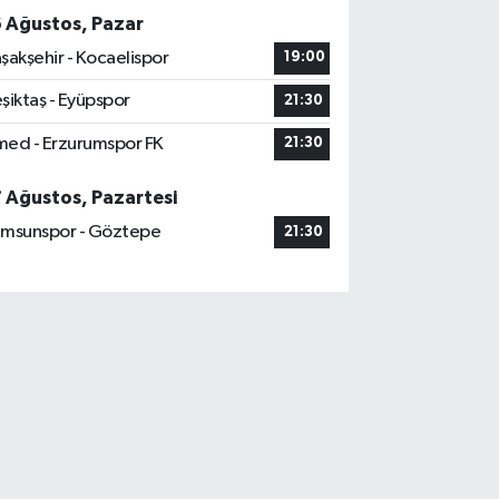
6 Ağustos, Pazar
şakşehir - Kocaelispor
19:00
şiktaş - Eyüpspor
21:30
ed - Erzurumspor FK
21:30
7 Ağustos, Pazartesi
msunspor - Göztepe
21:30