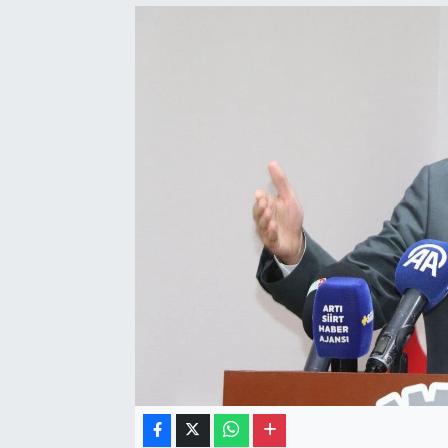
Gayrimenkul
Spor
Eğitim