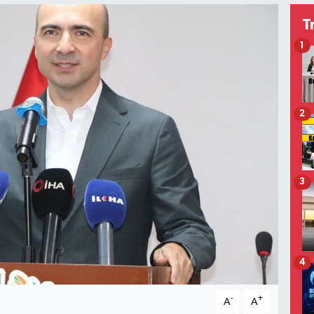
T
1
2
3
4
-
+
A
A