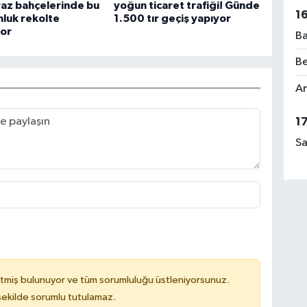
raz bahçelerinde bu
yoğun ticaret trafiği! Günde
1
onluk rekolte
1.500 tır geçiş yapıyor
yor
Ba
Be
Am
1
Sa
tmiş bulunuyor ve tüm sorumluluğu üstleniyorsunuz.
 şekilde sorumlu tutulamaz.