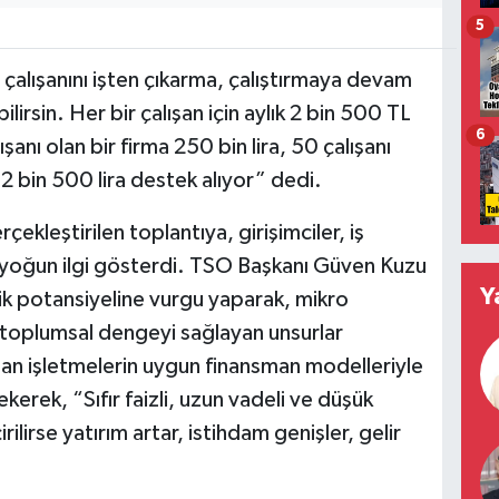
5
 çalışanını işten çıkarma, çalıştırmaya devam
lirsin. Her bir çalışan için aylık 2 bin 500 TL
6
anı olan bir firma 250 bin lira, 50 çalışanı
se 2 bin 500 lira destek alıyor” dedi.
çekleştirilen toplantıya, girişimciler, iş
i yoğun ilgi gösterdi. TSO Başkanı Güven Kuzu
Y
ik potansiyeline vurgu yaparak, mikro
toplumsal dengeyi sağlayan unsurlar
an işletmelerin uygun finansman modelleriyle
erek, “Sıfır faizli, uzun vadeli ve düşük
ilirse yatırım artar, istihdam genişler, gelir