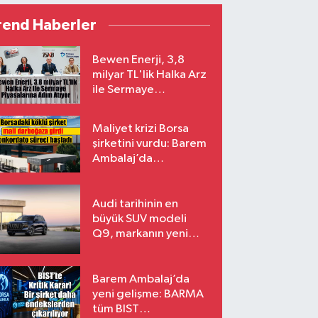
rend Haberler
Bewen Enerji, 3,8
milyar TL'lik Halka Arz
ile Sermaye
Piyasalarına Adım
Atıyor
Maliyet krizi Borsa
şirketini vurdu: Barem
Ambalaj’da
konkordato süreci
Audi tarihinin en
büyük SUV modeli
Q9, markanın yeni
amiral gemisi oluyor
Barem Ambalaj’da
yeni gelişme: BARMA
tüm BIST