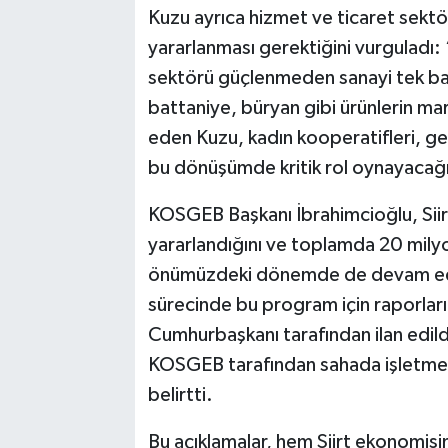
Kuzu ayrıca hizmet ve ticaret sektö
yararlanması gerektiğini vurguladı:
sektörü güçlenmeden sanayi tek baş
battaniye, büryan gibi ürünlerin ma
eden Kuzu, kadın kooperatifleri, genç
bu dönüşümde kritik rol oynayacağın
KOSGEB Başkanı İbrahimcioğlu, Siir
yararlandığını ve toplamda 20 milyo
önümüzdeki dönemde de devam ede
sürecinde bu program için raporların
Cumhurbaşkanı tarafından ilan edild
KOSGEB tarafından sahada işletmel
belirtti.
Bu açıklamalar, hem Siirt ekonomisi