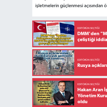
işletmelerin güçlenmesi açısından ö
EDITÖRÜN SEÇTIĞI
DMM'den "Mek
çeliştiği idd
EDITÖRÜN SEÇTIĞI
Rusya açıklar
EDITÖRÜN SEÇTIĞI
Hakan Aran İş
Yönetim Kurul
oldu