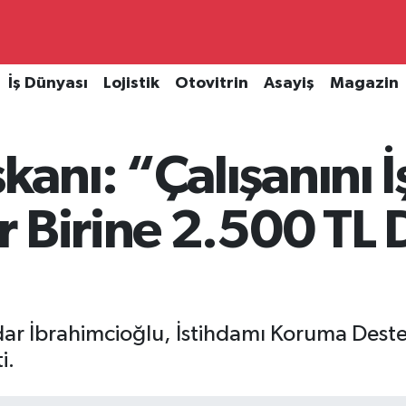
İş Dünyası
Lojistik
Otovitrin
Asayiş
Magazin
nı: “Çalışanını İ
 Birine 2.500 TL 
 İbrahimcioğlu, İstihdamı Koruma Deste
i.