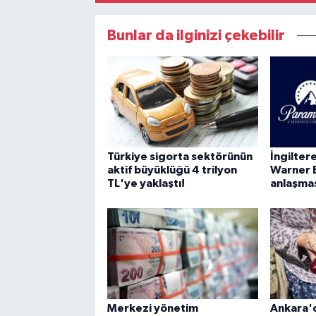
Bunlar da ilginizi çekebilir
Türkiye sigorta sektörünün
İngilte
aktif büyüklüğü 4 trilyon
Warner 
TL'ye yaklaştı!
anlaşma
Merkezi yönetim
Ankara'd