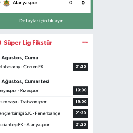
0
Alanyaspor
0
0
Detaylar için tıklayın
Süper Lig Fikstür
4 Ağustos, Cuma
latasaray - Çorum FK
21:30
5 Ağustos, Cumartesi
nyaspor - Rizespor
19:00
sımpaşa - Trabzonspor
19:00
nçlerbirliği S.K. - Fenerbahçe
21:30
ziantep FK - Alanyaspor
21:30