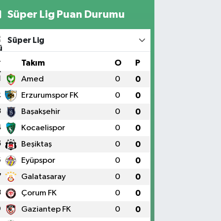
Süper Lig Puan Durumu
Süper Lig
#
Takım
O
P
1
Amed
0
0
2
Erzurumspor FK
0
0
3
Başakşehir
0
0
4
Kocaelispor
0
0
5
Beşiktaş
0
0
6
Eyüpspor
0
0
7
Galatasaray
0
0
8
Çorum FK
0
0
9
Gaziantep FK
0
0