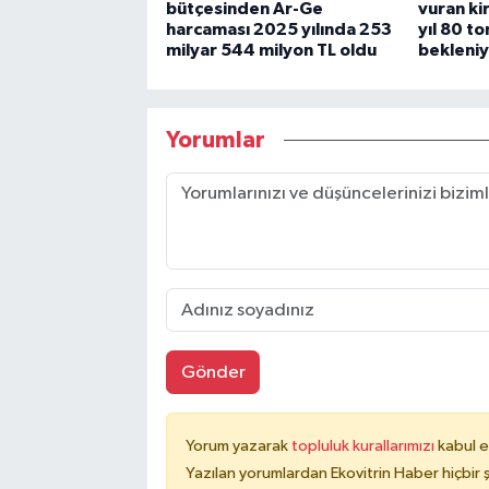
bütçesinden Ar-Ge
vuran ki
harcaması 2025 yılında 253
yıl 80 t
milyar 544 milyon TL oldu
bekleni
Yorumlar
Gönder
Yorum yazarak
topluluk kurallarımızı
kabul e
Yazılan yorumlardan Ekovitrin Haber hiçbir