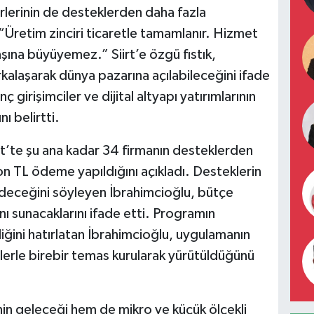
rlerinin de desteklerden daha fazla
 “Üretim zinciri ticaretle tamamlanır. Hizmet
ına büyüyemez.” Siirt’e özgü fıstık,
rkalaşarak dünya pazarına açılabileceğini ifade
 girişimciler ve dijital altyapı yatırımlarının
ı belirtti.
t’te şu ana kadar 34 firmanın desteklerden
n TL ödeme yapıldığını açıkladı. Desteklerin
ceğini söyleyen İbrahimcioğlu, bütçe
ı sunacaklarını ifade etti. Programın
iğini hatırlatan İbrahimcioğlu, uygulamanın
erle birebir temas kurularak yürütüldüğünü
nin geleceği hem de mikro ve küçük ölçekli