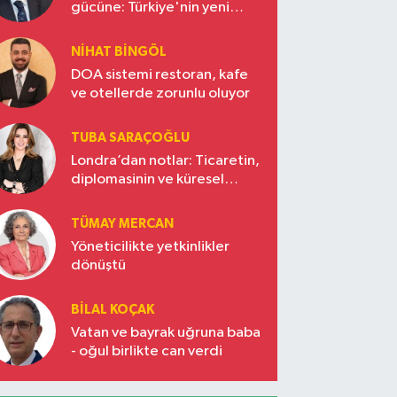
gücüne: Türkiye'nin yeni
ekonomi vizyonu
NIHAT BINGÖL
DOA sistemi restoran, kafe
ve otellerde zorunlu oluyor
TUBA SARAÇOĞLU
Londra’dan notlar: Ticaretin,
diplomasinin ve küresel
vizyonun başkentinde
Türkiye’nin yükselen gücü
TÜMAY MERCAN
Yöneticilikte yetkinlikler
dönüştü
BILAL KOÇAK
Vatan ve bayrak uğruna baba
- oğul birlikte can verdi