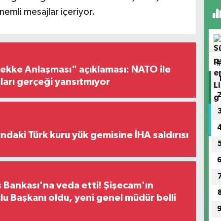
nemli mesajlar içeriyor.
ke Anlaşması" açıklaması: NATO ile
iaları gerçeği yansıtmıyor
ındaki Türk kuru yük gemisine İHA saldırısı
 Bankası'na veda etti! Şişecam'ın
u Başkanı oldu, yeni genel müdür belli