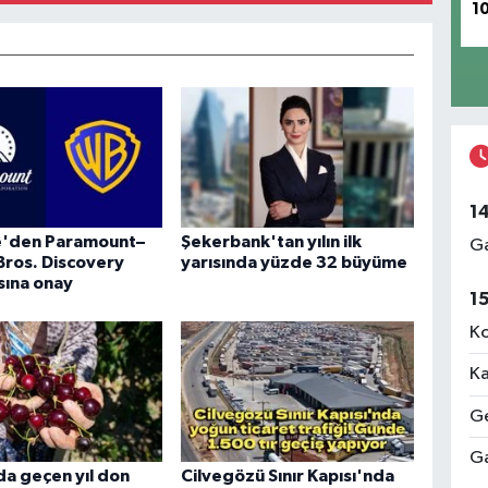
1
1
re'den Paramount–
Şekerbank'tan yılın ilk
Ga
Bros. Discovery
yarısında yüzde 32 büyüme
sına onay
1
Ko
Ka
Ge
Ga
a geçen yıl don
Cilvegözü Sınır Kapısı'nda