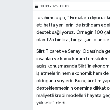
30.09.2025 - 08:02
İbrahimcioğlu, “Firmalara diyoruz ki
et; hatta yenilerini de istihdam edebi
destek sağlıyoruz. Örneğin 100 çalış
olan 125 bin lira, bir çalışanı olan i
Siirt Ticaret ve Sanayi Odası’nda ger
insanları ve kamu kurum temsilciler
açılış konuşmasında Siirt’in ekonom
işletmelerin hem ekonomik hem de 
olduğunu söyledi. Kuzu, üretim yap
desteklenmesinin önemine dikkat çek
maliyetli kredi modelleri hayata geçir
yükselir” dedi.