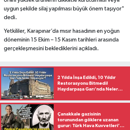
oranı yüksek ürünlerin dikkatle kurutulması veya
uygun şekilde silaj yapılması büyük önem taşıyor"
dedi.
Yetkililer, Karapınar’da mısır hasadının en yoğun
döneminin 15 Ekim – 15 Kasım tarihleri arasında
gerçekleşmesini beklediklerini açıkladı.
2 Yılda İnşa Edildi, 10 Yıldır
Restorasyonu Bitmedi!
Haydarpaşa Garı'nda Neler
Yaşanıyor?
Çanakkale gazisinin
torunundan göklere uzanan
gurur: Türk Hava Kuvvetleri’nin