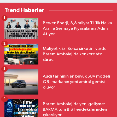
Trend Haberler
1
Bewen Enerji, 3,8 milyar TL'lik Halka
Arz ile Sermaye Piyasalarına Adım
Atıyor
2
Maliyet krizi Borsa şirketini vurdu:
Barem Ambalaj’da konkordato
süreci
3
Audi tarihinin en büyük SUV modeli
Q9, markanın yeni amiral gemisi
oluyor
4
Barem Ambalaj’da yeni gelişme:
BARMA tüm BIST endekslerinden
çıkarılıyor