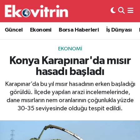
Güncel
Hava Durumu
Güncel
Ekonomi
Borsa Haberleri
İş Dünyası
Ekonomi
Trafik Durumu
EKONOMI
Borsa Haberleri
Süper Lig Puan Durumu ve Fikstür
Konya Karapınar'da mısır
hasadı başladı
İş Dünyası
Tüm Manşetler
Karapınar’da bu yıl mısır hasadının erken başladığı
Lojistik
Son Dakika Haberleri
görüldü. İlçede yapılan arazi incelemelerinde,
dane mısırların nem oranlarının çoğunlukla yüzde
Otovitrin
Haber Arşivi
30-35 seviyesinde olduğu tespit edildi.
Asayiş
Magazin