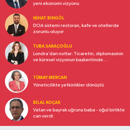
yeni ekonomi vizyonu
NIHAT BINGÖL
DOA sistemi restoran, kafe ve otellerde
zorunlu oluyor
TUBA SARAÇOĞLU
Londra’dan notlar: Ticaretin, diplomasinin
ve küresel vizyonun başkentinde
Türkiye’nin yükselen gücü
TÜMAY MERCAN
Yöneticilikte yetkinlikler dönüştü
BILAL KOÇAK
Vatan ve bayrak uğruna baba - oğul birlikte
can verdi