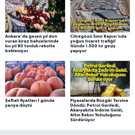
Ankara'da geçen yıl don
Cilvegözü Sınır Kapısı'nda
vuran kiraz bahçelerinde
yoğun ticaret trafiği!
bu yıl 80 tonluk rekolte
Günde 1.500 tır geçiş
bekleniyor
yapıyor
Şeftali fiyatları 1 günde
Piyasalarda Rüzgâr Tersine
yarıya düştü
Döndü: Petrol Geriledi,
Akaryakıta İndirim Geldi,
Altın Rekor Yolculuğunu
Sürdürüyor