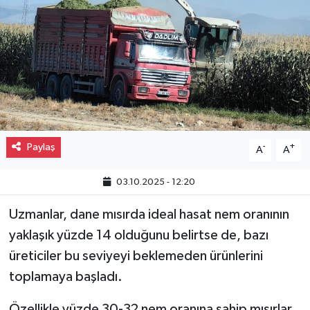
Gayrimenkul
Spor
Eğitim
Paylaş
-
+
A
A
03.10.2025 - 12:20
Uzmanlar, dane mısırda ideal hasat nem oranının
yaklaşık yüzde 14 olduğunu belirtse de, bazı
üreticiler bu seviyeyi beklemeden ürünlerini
toplamaya başladı.
Özellikle yüzde 30-32 nem oranına sahip mısırlar,