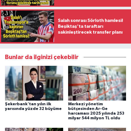
ilk kadın generali oldu
Salah sonrası Sörloth hamlesi!
Beşiktaş'ta taraftarı
sakinleştirecek transfer planı
Bunlar da ilginizi çekebilir
Şekerbank'tan yılın ilk
Merkezi yönetim
yarısında yüzde 32 büyüme
bütçesinden Ar-Ge
harcaması 2025 yılında 253
milyar 544 milyon TL oldu