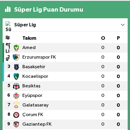
Süper Lig Puan Durumu
Süper Lig
#
Takım
O
P
1
Amed
0
0
2
Erzurumspor FK
0
0
3
Başakşehir
0
0
4
Kocaelispor
0
0
5
Beşiktaş
0
0
6
Eyüpspor
0
0
7
Galatasaray
0
0
8
Çorum FK
0
0
9
Gaziantep FK
0
0