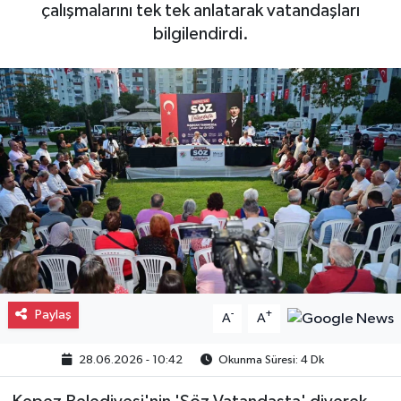
çalışmalarını tek tek anlatarak vatandaşları
Gayrimenkul
bilgilendirdi.
Spor
Eğitim
Paylaş
-
+
A
A
28.06.2026 - 10:42
Okunma Süresi: 4 Dk