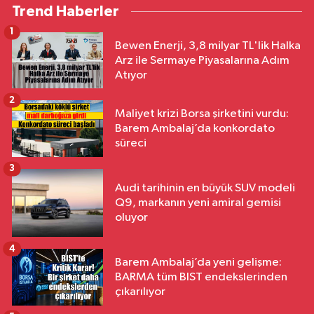
Trend Haberler
1
Bewen Enerji, 3,8 milyar TL'lik Halka
Arz ile Sermaye Piyasalarına Adım
Atıyor
2
Maliyet krizi Borsa şirketini vurdu:
Barem Ambalaj’da konkordato
süreci
3
Audi tarihinin en büyük SUV modeli
Q9, markanın yeni amiral gemisi
oluyor
4
Barem Ambalaj’da yeni gelişme:
BARMA tüm BIST endekslerinden
çıkarılıyor