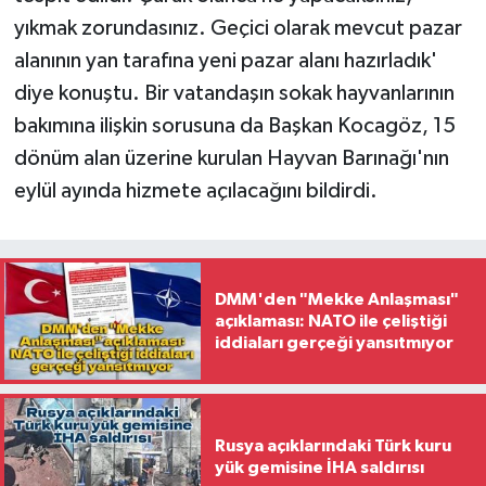
yıkmak zorundasınız. Geçici olarak mevcut pazar
alanının yan tarafına yeni pazar alanı hazırladık'
diye konuştu. Bir vatandaşın sokak hayvanlarının
bakımına ilişkin sorusuna da Başkan Kocagöz, 15
dönüm alan üzerine kurulan Hayvan Barınağı'nın
eylül ayında hizmete açılacağını bildirdi.
DMM'den "Mekke Anlaşması"
açıklaması: NATO ile çeliştiği
iddiaları gerçeği yansıtmıyor
Rusya açıklarındaki Türk kuru
yük gemisine İHA saldırısı