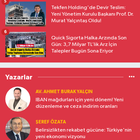
5
Tekfen Holding'de Devir Teslim:
Yeni Yönetim Kurulu Başkanı Prof. Dr.
Murat Yalçıntaş Oldu!
6
Quick Sigorta Halka Arzında Son
Gün: 3,7 Milyar TL’lik Arz İçin
Talepler Bugün Sona Eriyor
Yazarlar
AV. AHMET BURAK YALÇIN
IBAN mağdurları için yeni dönem! Yeni
düzenleme ve ceza indirim oranları
ŞEREF ÖZATA
Belirsizlikten rekabet gücüne: Türkiye'nin
yeni ekonomi vizyonu