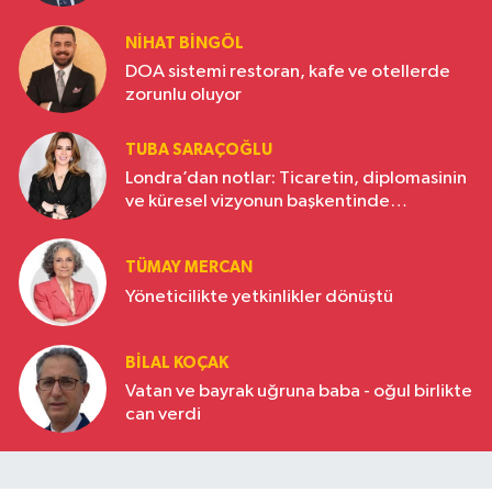
NIHAT BINGÖL
DOA sistemi restoran, kafe ve otellerde
zorunlu oluyor
TUBA SARAÇOĞLU
Londra’dan notlar: Ticaretin, diplomasinin
ve küresel vizyonun başkentinde
Türkiye’nin yükselen gücü
TÜMAY MERCAN
Yöneticilikte yetkinlikler dönüştü
BILAL KOÇAK
Vatan ve bayrak uğruna baba - oğul birlikte
can verdi