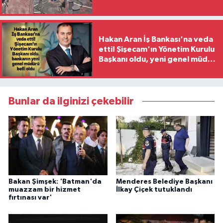
Hakan Aran İş Bankası'na veda
etti! Şişecam'ın Yönetim Kurulu
Başkanı oldu, yeni genel müdür
belli oldu
Bunlar da ilginizi çekebilir
Bakan Şimşek: 'Batman'da
Menderes Belediye Başkanı
muazzam bir hizmet
İlkay Çiçek tutuklandı
fırtınası var'