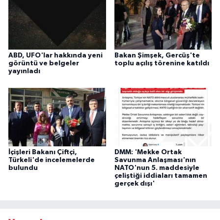
ABD, UFO'lar hakkında yeni
Bakan Şimşek, Gercüş'te
görüntü ve belgeler
toplu açılış törenine katıldı
yayınladı
İçişleri Bakanı Çiftçi,
DMM: 'Mekke Ortak
Türkeli'de incelemelerde
Savunma Anlaşması'nın
bulundu
NATO'nun 5. maddesiyle
çeliştiği iddiaları tamamen
gerçek dışı'