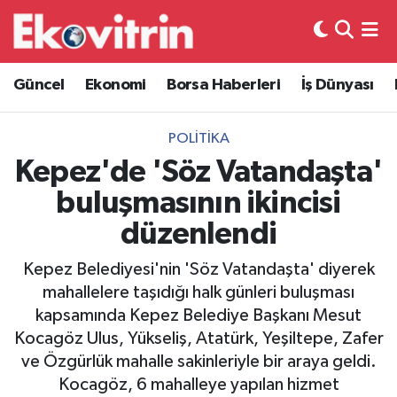
Güncel
Hava Durumu
Güncel
Ekonomi
Borsa Haberleri
İş Dünyası
Ekonomi
Trafik Durumu
POLITIKA
Borsa Haberleri
Süper Lig Puan Durumu ve Fikstür
Kepez'de 'Söz Vatandaşta'
buluşmasının ikincisi
İş Dünyası
Tüm Manşetler
düzenlendi
Lojistik
Son Dakika Haberleri
Kepez Belediyesi'nin 'Söz Vatandaşta' diyerek
mahallelere taşıdığı halk günleri buluşması
Otovitrin
Haber Arşivi
kapsamında Kepez Belediye Başkanı Mesut
Kocagöz Ulus, Yükseliş, Atatürk, Yeşiltepe, Zafer
Asayiş
ve Özgürlük mahalle sakinleriyle bir araya geldi.
Kocagöz, 6 mahalleye yapılan hizmet
Magazin