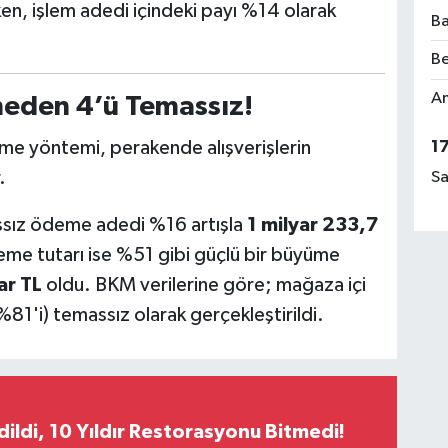
ken, işlem adedi içindeki payı %14 olarak
Ba
Be
Am
eden 4’ü Temassız!
eme yöntemi, perakende alışverişlerin
1
.
Sa
assız ödeme adedi %16 artışla
1 milyar 233,7
eme tutarı ise %51 gibi güçlü bir büyüme
ar TL
oldu. BKM verilerine göre; mağaza içi
81'i) temassız olarak gerçekleştirildi.
Edildi, 10 Yıldır Restorasyonu Bitmedi!