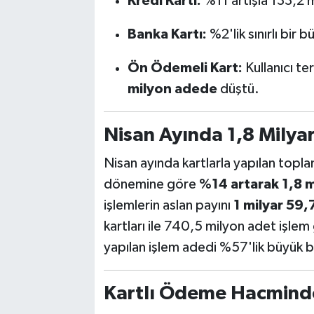
Kredi Kartı:
%11 artışla 133,2
Banka Kartı:
%2'lik sınırlı bir 
Ön Ödemeli Kart:
Kullanıcı te
milyon adede
düştü.
Nisan Ayında 1,8 Milyar
Nisan ayında kartlarla yapılan topla
dönemine göre
%14 artarak 1,8 m
işlemlerin aslan payını
1 milyar 59,
kartları ile 740,5 milyon adet işlem 
yapılan işlem adedi %57'lik büyük b
Kartlı Ödeme Hacmin