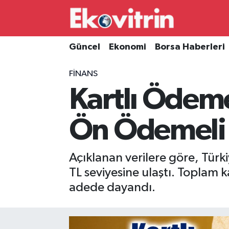
Güncel
Hava Durumu
Güncel
Ekonomi
Borsa Haberleri
Ekonomi
Trafik Durumu
FINANS
Kartlı Ödeme
Borsa Haberleri
Süper Lig Puan Durumu ve Fikstür
İş Dünyası
Tüm Manşetler
Ön Ödemeli 
Lojistik
Son Dakika Haberleri
Açıklanan verilere göre, Tür
Otovitrin
Haber Arşivi
TL seviyesine ulaştı. Toplam 
adede dayandı.
Asayiş
Magazin