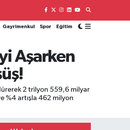
Gayrimenkul
Spor
Eğitim
’yi Aşarken
şüş!
ürerek 2 trilyon 559,6 milyar
öre %4 artışla 462 milyon