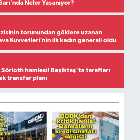
arı'nda Neler Yaşanıyor?
zisinin torunundan göklere uzanan
ava Kuvvetleri’nin ilk kadın generali oldu
 Sörloth hamlesi! Beşiktaş'ta taraftarı
ek transfer planı