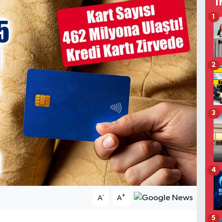
T
1
2
3
4
-
+
A
A
5