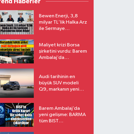
rend Haberler
Bewen Enerji, 3,8
milyar TL'lik Halka Arz
ile Sermaye
Piyasalarına Adım
Atıyor
Maliyet krizi Borsa
şirketini vurdu: Barem
Ambalaj’da
konkordato süreci
Audi tarihinin en
büyük SUV modeli
Q9, markanın yeni
amiral gemisi oluyor
Barem Ambalaj’da
yeni gelişme: BARMA
tüm BIST
endekslerinden
çıkarılıyor