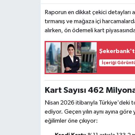
Raporun en dikkat çekici detayları ar
tırmanış ve mağaza içi harcamalarda
alırken, ön ödemeli kart piyasasın
Şekerbank'ta
İçeriği Görünt
Kart Sayısı 462 Milyona
Nisan 2026 itibarıyla Türkiye'deki
ediyor. Geçen yılın aynı ayına göre y
eğilimler öne çıkıyor: