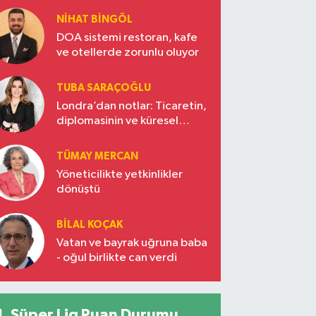
NIHAT BINGÖL
DOA sistemi restoran, kafe
ve otellerde zorunlu oluyor
TUBA SARAÇOĞLU
Londra’dan notlar: Ticaretin,
diplomasinin ve küresel
vizyonun başkentinde
Türkiye’nin yükselen gücü
TÜMAY MERCAN
Yöneticilikte yetkinlikler
dönüştü
BILAL KOÇAK
Vatan ve bayrak uğruna baba
- oğul birlikte can verdi
Süper Lig Puan Durumu