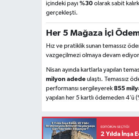
içindeki payı
%30
olarak sabit kalır
gerçekleşti.
Her 5 Mağaza İçi Ödem
Hız ve pratiklik sunan temassız öd
vazgeçilmezi olmaya devam ediyor
Nisan ayında kartlarla yapılan tem
milyon adede
ulaştı. Temassız öd
performansı sergileyerek
855 mily
yapılan her 5 kartlı ödemeden 4’ü (%
EDITÖRÜN SEÇTIĞI
2 Yılda İnşa 