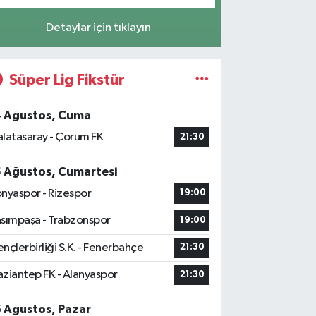
Detaylar için tıklayın
Süper Lig Fikstür
4 Ağustos, Cuma
latasaray - Çorum FK
21:30
5 Ağustos, Cumartesi
nyaspor - Rizespor
19:00
sımpaşa - Trabzonspor
19:00
nçlerbirliği S.K. - Fenerbahçe
21:30
ziantep FK - Alanyaspor
21:30
6 Ağustos, Pazar