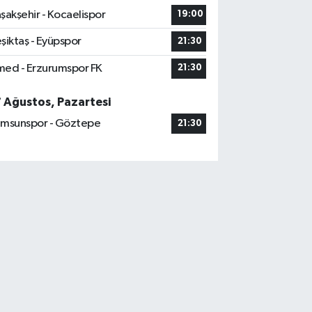
şakşehir - Kocaelispor
19:00
şiktaş - Eyüpspor
21:30
ed - Erzurumspor FK
21:30
7 Ağustos, Pazartesi
msunspor - Göztepe
21:30