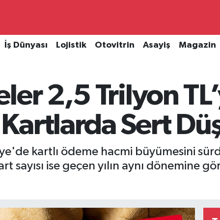
İş Dünyası
Lojistik
Otovitrin
Asayiş
Magazin
ler 2,5 Trilyon TL
Kartlarda Sert Dü
kiye'de kartlı ödeme hacmi büyümesini sürd
kart sayısı ise geçen yılın aynı dönemine g