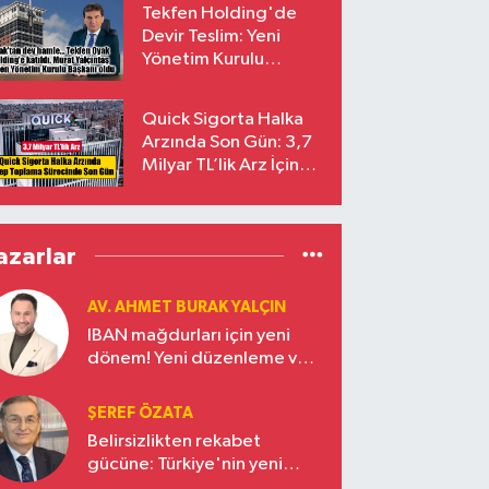
Tekfen Holding'de
Devir Teslim: Yeni
Yönetim Kurulu
Başkanı Prof. Dr. Murat
Yalçıntaş Oldu!
Quick Sigorta Halka
Arzında Son Gün: 3,7
Milyar TL’lik Arz İçin
Talepler Bugün Sona
Eriyor
azarlar
AV. AHMET BURAK YALÇIN
IBAN mağdurları için yeni
dönem! Yeni düzenleme ve
ceza indirim oranları
ŞEREF ÖZATA
Belirsizlikten rekabet
gücüne: Türkiye'nin yeni
ekonomi vizyonu