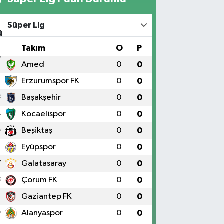
Süper Lig
#
Takım
O
P
1
Amed
0
0
2
Erzurumspor FK
0
0
3
Başakşehir
0
0
4
Kocaelispor
0
0
5
Beşiktaş
0
0
6
Eyüpspor
0
0
7
Galatasaray
0
0
8
Çorum FK
0
0
9
Gaziantep FK
0
0
0
Alanyaspor
0
0