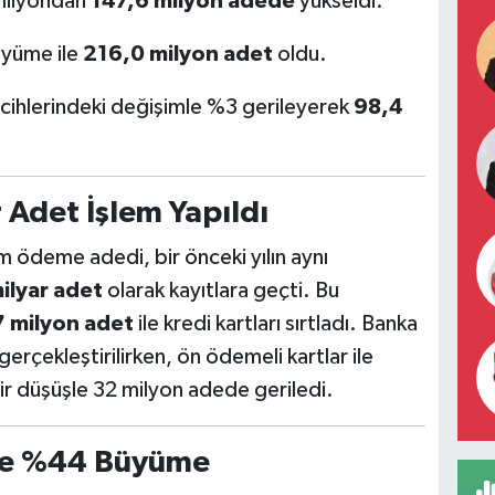
 milyondan
147,6 milyon adede
yükseldi.
büyüme ile
216,0 milyon adet
oldu.
rcihlerindeki değişimle %3 gerileyerek
98,4
 Adet İşlem Yapıldı
m ödeme adedi, bir önceki yılın aynı
ilyar adet
olarak kayıtlara geçti. Bu
7 milyon adet
ile kredi kartları sırtladı. Banka
gerçekleştirilirken, ön ödemeli kartlar ile
ir düşüşle 32 milyon adede geriledi.
de %44 Büyüme