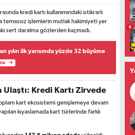
asında kredi kartı kullanımındaki istikrarlı
 temassız işlemlerin mutlak hakimiyeti yer
6
daki sert daralma gözlerden kaçmadı.
n yılın ilk yarısında yüzde 32 büyüme
üle
Y
 Ulaştı: Kredi Kartı Zirvede
 toplam kart ekosistemi genişlemeye devam
apılan kıyaslamada kart türlerinde farklı