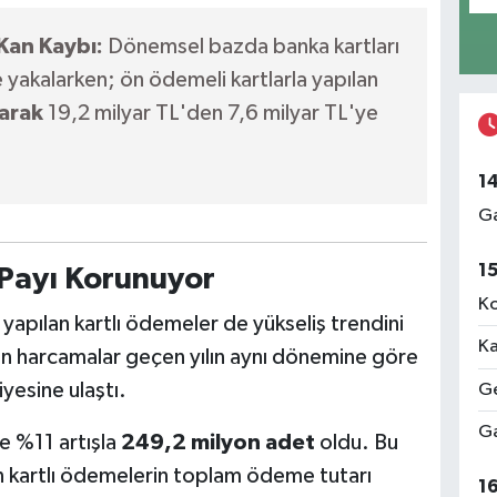
Kan Kaybı:
Dönemsel bazda banka kartları
yakalarken; ön ödemeli kartlarla yapılan
arak
19,2 milyar TL'den 7,6 milyar TL'ye
1
Ga
1
 Payı Korunuyor
Ko
 yapılan kartlı ödemeler de yükseliş trendini
Ka
an harcamalar geçen yılın aynı dönemine göre
yesine ulaştı.
Ge
Ga
e %11 artışla
249,2 milyon adet
oldu. Bu
lan kartlı ödemelerin toplam ödeme tutarı
1