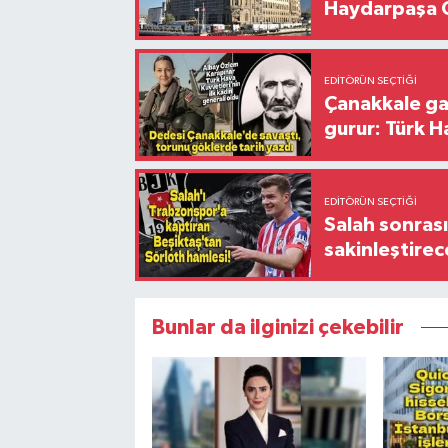
Haydarpaşa G
EDITÖRÜN SEÇTIĞI
Çanakkale ga
gurur: Türk H
EDITÖRÜN SEÇTIĞI
Salah sonrası
sakinleştirec
Bunlar da ilginizi çekebilir