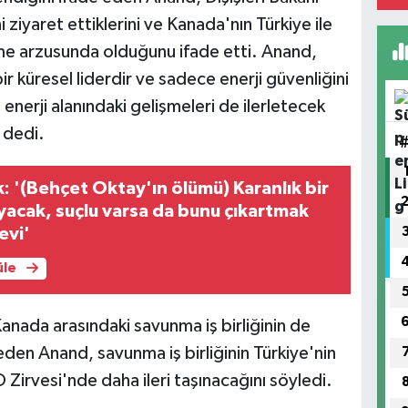
i ziyaret ettiklerini ve Kanada'nın Türkiye ile
etme arzusunda olduğunu ifade etti. Anand,
ir küresel liderdir ve sadece enerji güvenliğini
nerji alanındaki gelişmeleri de ilerletecek
' dedi.
: '(Behçet Oktay'ın ölümü) Karanlık bir
acak, suçlu varsa da bunu çıkartmak
evi'
üle
anada arasındaki savunma iş birliğinin de
n Anand, savunma iş birliğinin Türkiye'nin
irvesi'nde daha ileri taşınacağını söyledi.