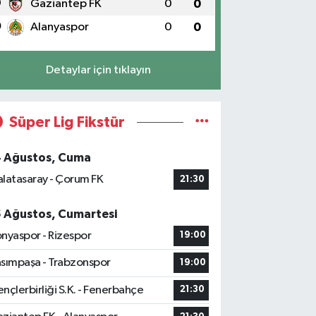
9
Gaziantep FK
0
0
0
Alanyaspor
0
0
Detaylar için tıklayın
Süper Lig Fikstür
4 Ağustos, Cuma
latasaray - Çorum FK
21:30
5 Ağustos, Cumartesi
nyaspor - Rizespor
19:00
sımpaşa - Trabzonspor
19:00
nçlerbirliği S.K. - Fenerbahçe
21:30