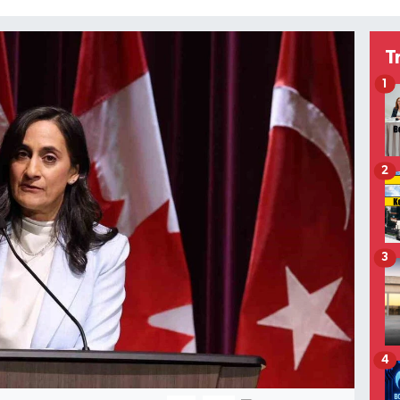
T
1
2
3
4