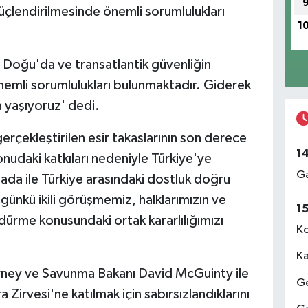
üçlendirilmesinde önemli sorumlulukları
1
 Doğu'da ve transatlantik güvenliğin
nemli sorumlulukları bulunmaktadır. Giderek
a yaşıyoruz' dedi.
rçekleştirilen esir takaslarının son derece
1
udaki katkıları nedeniyle Türkiye'ye
Ga
nada ile Türkiye arasındaki dostluk doğru
nkü ikili görüşmemiz, halklarımızın ve
1
ürdürme konusundaki ortak kararlılığımızı
Ko
Ka
ney ve Savunma Bakanı David McGuinty ile
Ge
 Zirvesi'ne katılmak için sabırsızlandıklarını