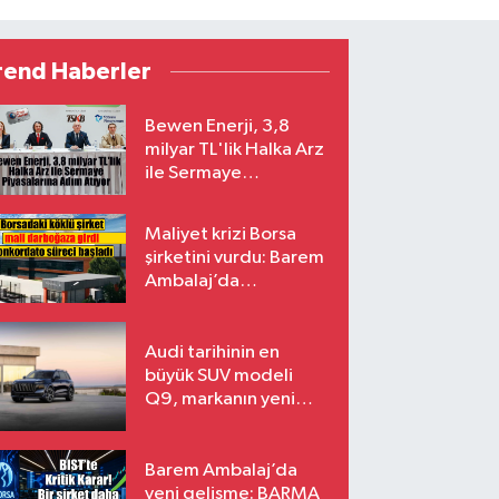
rend Haberler
Bewen Enerji, 3,8
milyar TL'lik Halka Arz
ile Sermaye
Piyasalarına Adım
Atıyor
Maliyet krizi Borsa
şirketini vurdu: Barem
Ambalaj’da
konkordato süreci
Audi tarihinin en
büyük SUV modeli
Q9, markanın yeni
amiral gemisi oluyor
Barem Ambalaj’da
yeni gelişme: BARMA