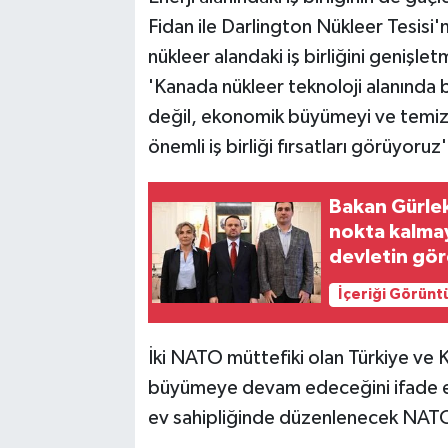
Fidan ile Darlington Nükleer Tesisi'n
nükleer alandaki iş birliğini genişl
'Kanada nükleer teknoloji alanında b
değil, ekonomik büyümeyi ve temiz e
önemli iş birliği fırsatları görüyoruz
Bakan Gürlek
nokta kalmay
devletin gör
İçeriği Görünt
İki NATO müttefiki olan Türkiye ve K
büyümeye devam edeceğini ifade ede
ev sahipliğinde düzenlenecek NATO Z