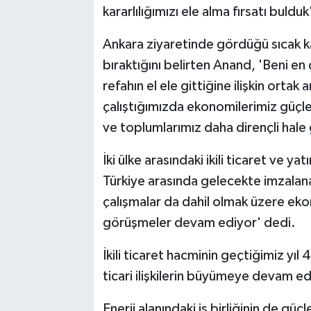
kararlılığımızı ele alma fırsatı bulduk
Ankara ziyaretinde gördüğü sıcak karş
bıraktığını belirten Anand, 'Beni en
refahın el ele gittiğine ilişkin ortak 
çalıştığımızda ekonomilerimiz güçl
ve toplumlarımız daha dirençli hale 
İki ülke arasındaki ikili ticaret ve ya
Türkiye arasında gelecekte imzalana
çalışmalar da dahil olmak üzere ekono
görüşmeler devam ediyor' dedi.
İkili ticaret hacminin geçtiğimiz yıl
ticari ilişkilerin büyümeye devam e
Enerji alanındaki iş birliğinin de gü