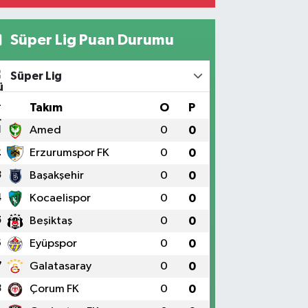
Süper Lig Puan Durumu
Süper Lig
#
Takım
O
P
1
Amed
0
0
2
Erzurumspor FK
0
0
3
Başakşehir
0
0
4
Kocaelispor
0
0
5
Beşiktaş
0
0
6
Eyüpspor
0
0
7
Galatasaray
0
0
8
Çorum FK
0
0