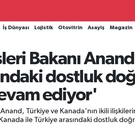
İş Dünyası
Lojistik
Otovitrin
Asayiş
Magazin
leri Bakanı Anand:
ındaki dostluk do
evam ediyor'
Anand, Türkiye ve Kanada'nın ikili ilişkile
'Kanada ile Türkiye arasındaki dostluk d