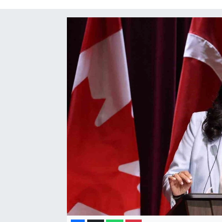
Gayrimenkul
Spor
Eğitim