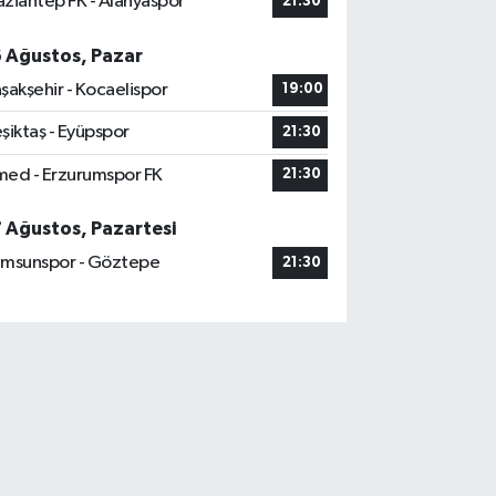
ziantep FK - Alanyaspor
21:30
6 Ağustos, Pazar
şakşehir - Kocaelispor
19:00
şiktaş - Eyüpspor
21:30
ed - Erzurumspor FK
21:30
7 Ağustos, Pazartesi
msunspor - Göztepe
21:30