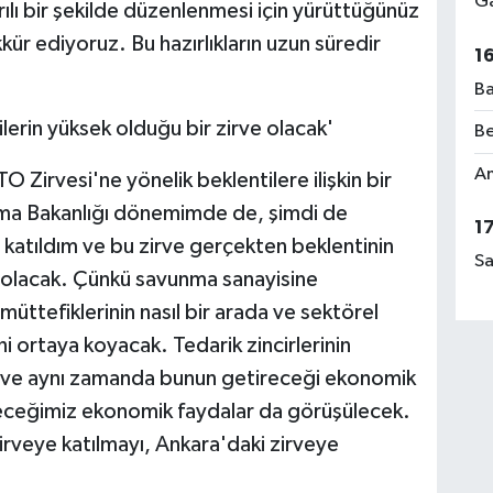
Ga
rılı bir şekilde düzenlenmesi için yürüttüğünüz
kür ediyoruz. Bu hazırlıkların uzun süredir
1
Ba
lerin yüksek olduğu bir zirve olacak'
Be
Am
 Zirvesi'ne yönelik beklentilere ilişkin bir
ma Bakanlığı dönemimde de, şimdi de
1
re katıldım ve bu zirve gerçekten beklentinin
Sa
 olacak. Çünkü savunma sanayisine
üttefiklerinin nasıl bir arada ve sektörel
ni ortaya koyacak. Tedarik zincirlerinin
me ve aynı zamanda bunun getireceği ekonomik
deceğimiz ekonomik faydalar da görüşülecek.
veye katılmayı, Ankara'daki zirveye