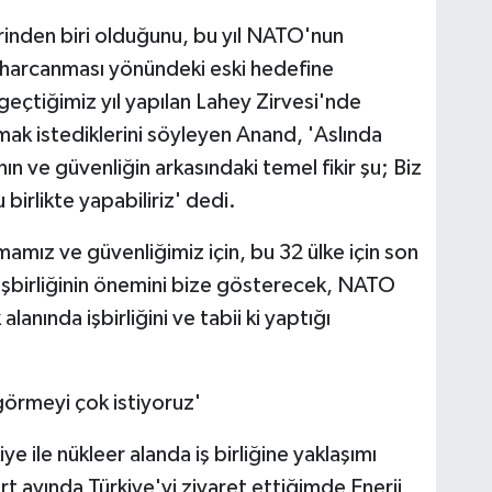
inden biri olduğunu, bu yıl NATO'nun
harcanması yönündeki eski hedefine
 geçtiğimiz yıl yapılan Lahey Zirvesi'nde
k istediklerini söyleyen Anand, 'Aslında
n ve güvenliğin arkasındaki temel fikir şu; Biz
birlikte yapabiliriz' dedi.
mız ve güvenliğimiz için, bu 32 ülke için son
şbirliğinin önemini bize gösterecek, NATO
anında işbirliğini ve tabii ki yaptığı
 görmeyi çok istiyoruz'
e ile nükleer alanda iş birliğine yaklaşımı
t ayında Türkiye'yi ziyaret ettiğimde Enerji