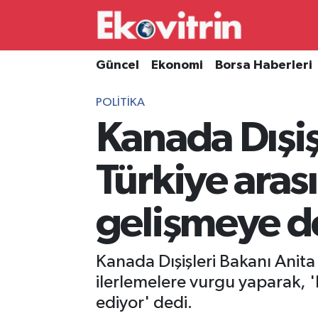
Güncel
Hava Durumu
Güncel
Ekonomi
Borsa Haberleri
Ekonomi
Trafik Durumu
POLITIKA
Kanada Dışiş
Borsa Haberleri
Süper Lig Puan Durumu ve Fikstür
İş Dünyası
Tüm Manşetler
Türkiye aras
Lojistik
Son Dakika Haberleri
gelişmeye d
Otovitrin
Haber Arşivi
Kanada Dışişleri Bakanı Anita 
Asayiş
ilerlemelere vurgu yaparak, 
ediyor' dedi.
Magazin