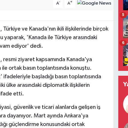
-
+
A
A
5
Türkiye ve Kanada'nın ikili ilişkilerinde birçok
u yaparak, 'Kanada ile Türkiye arasındaki
6
vam ediyor' dedi.
d, resmi ziyaret kapsamında Kanada'ya
 ile ortak basın toplantısında konuştu.
 ifadeleriyle başladığı basın toplantısında
Y
i ülke arasındaki diplomatik ilişkilerin
ifade etti.
siyasi, güvenlik ve ticari alanlarda gelişen iş
ğlara dayanıyor. Mart ayında Ankara'ya
klığı güçlendirme konusundaki ortak