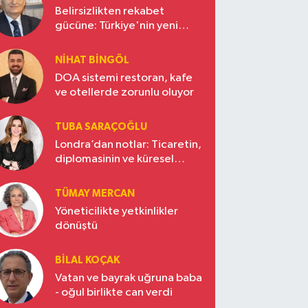
Belirsizlikten rekabet
gücüne: Türkiye'nin yeni
ekonomi vizyonu
NIHAT BINGÖL
DOA sistemi restoran, kafe
ve otellerde zorunlu oluyor
TUBA SARAÇOĞLU
Londra’dan notlar: Ticaretin,
diplomasinin ve küresel
vizyonun başkentinde
Türkiye’nin yükselen gücü
TÜMAY MERCAN
Yöneticilikte yetkinlikler
dönüştü
BILAL KOÇAK
Vatan ve bayrak uğruna baba
- oğul birlikte can verdi