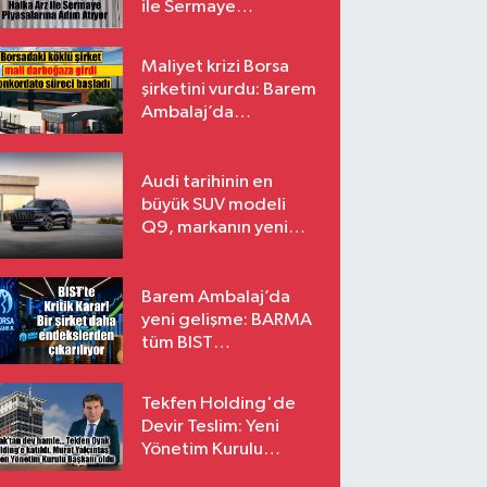
ile Sermaye
Piyasalarına Adım
Atıyor
Maliyet krizi Borsa
şirketini vurdu: Barem
Ambalaj’da
konkordato süreci
Audi tarihinin en
büyük SUV modeli
Q9, markanın yeni
amiral gemisi oluyor
Barem Ambalaj’da
yeni gelişme: BARMA
tüm BIST
endekslerinden
çıkarılıyor
Tekfen Holding'de
Devir Teslim: Yeni
Yönetim Kurulu
Başkanı Prof. Dr. Murat