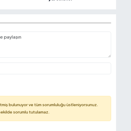
tmiş bulunuyor ve tüm sorumluluğu üstleniyorsunuz.
 şekilde sorumlu tutulamaz.