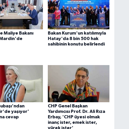
e Maliye Bakanı
Bakan Kurum'un katılımıyla
 Mardin'de
Hatay'da 8 bin 500 hak
sahibinin konutu belirlendi
Subaşı'ndan
CHP Genel Başkan
ir'de yaşıyor'
Yardımcısı Prof. Dr. Ali Rıza
ına cevap
Erbay, 'CHP üyesi olmak
inanç ister, emek ister,
yürek ister'