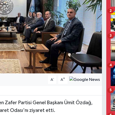
2
3
4
-
+
A
A
5
len Zafer Partisi Genel Başkanı Ümit Özdağ,
ret Odası'nı ziyaret etti.