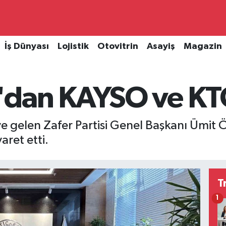
İş Dünyası
Lojistik
Otovitrin
Asayiş
Magazin
dan KAYSO ve KTO
'ye gelen Zafer Partisi Genel Başkanı Ümit
aret etti.
T
1