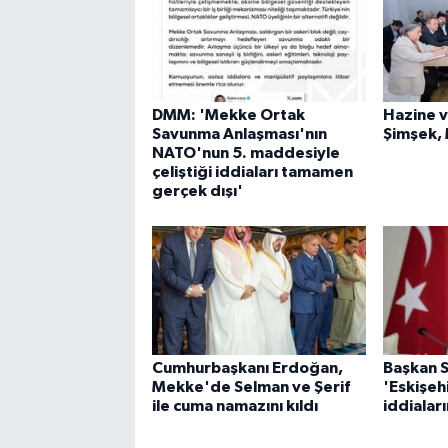
DMM: 'Mekke Ortak
Hazine v
Savunma Anlaşması'nın
Şimşek,
NATO'nun 5. maddesiyle
çeliştiği iddiaları tamamen
gerçek dışı'
Cumhurbaşkanı Erdoğan,
Başkan 
Mekke'de Selman ve Şerif
'Eskişeh
ile cuma namazını kıldı
iddialar