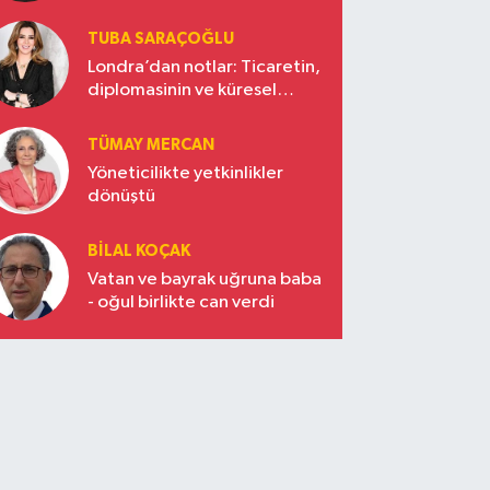
TUBA SARAÇOĞLU
Londra’dan notlar: Ticaretin,
diplomasinin ve küresel
vizyonun başkentinde
Türkiye’nin yükselen gücü
TÜMAY MERCAN
Yöneticilikte yetkinlikler
dönüştü
BILAL KOÇAK
Vatan ve bayrak uğruna baba
- oğul birlikte can verdi