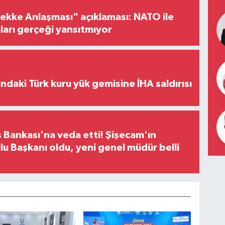
ke Anlaşması" açıklaması: NATO ile
iaları gerçeği yansıtmıyor
ındaki Türk kuru yük gemisine İHA saldırısı
 Bankası'na veda etti! Şişecam'ın
u Başkanı oldu, yeni genel müdür belli