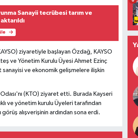
6
unma Sanayii tecrübesi tarım ve
aktarıldı
üle
Y
KAYSO) ziyaretiyle başlayan Özdağ, KAYSO
Ateş ve Yönetim Kurulu Üyesi Ahmet Ezinç
t sanayisi ve ekonomik gelişmelere ilişkin
Odası'nı (KTO) ziyaret etti. Burada Kayseri
ıklı ve yönetim kurulu Üyeleri tarafından
lı görüş alışverişinin ardından sona erdi.