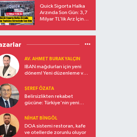
Yalçıntaş Oldu!
Quick Sigorta Halka
Arzında Son Gün: 3,7
Milyar TL’lik Arz İçin
Talepler Bugün Sona
Eriyor
azarlar
AV. AHMET BURAK YALÇIN
IBAN mağdurları için yeni
dönem! Yeni düzenleme ve
ceza indirim oranları
ŞEREF ÖZATA
Belirsizlikten rekabet
gücüne: Türkiye'nin yeni
ekonomi vizyonu
NIHAT BINGÖL
DOA sistemi restoran, kafe
ve otellerde zorunlu oluyor