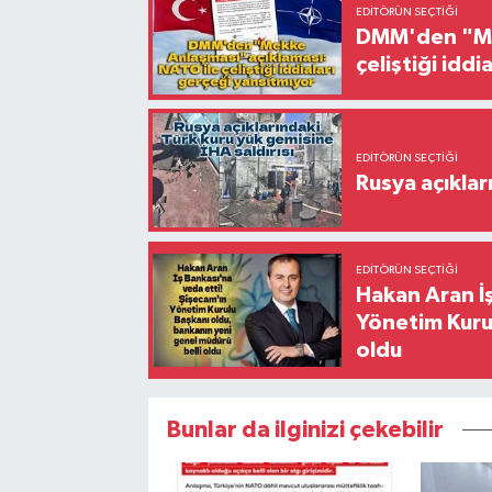
EDITÖRÜN SEÇTIĞI
DMM'den "Mek
çeliştiği idd
EDITÖRÜN SEÇTIĞI
Rusya açıklar
EDITÖRÜN SEÇTIĞI
Hakan Aran İş
Yönetim Kurul
oldu
Bunlar da ilginizi çekebilir