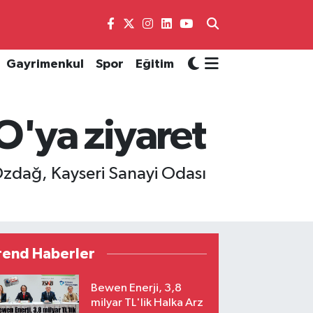
Gayrimenkul
Spor
Eğitim
'ya ziyaret
 Özdağ, Kayseri Sanayi Odası
rend Haberler
Bewen Enerji, 3,8
milyar TL'lik Halka Arz