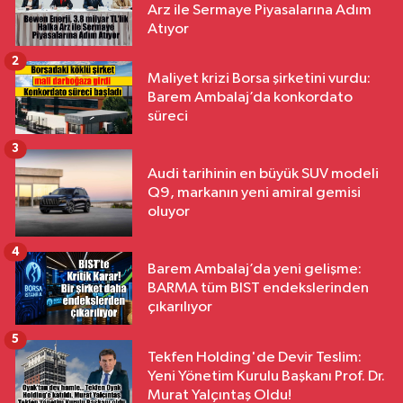
Arz ile Sermaye Piyasalarına Adım
Atıyor
2
Maliyet krizi Borsa şirketini vurdu:
Barem Ambalaj’da konkordato
süreci
3
Audi tarihinin en büyük SUV modeli
Q9, markanın yeni amiral gemisi
oluyor
4
Barem Ambalaj’da yeni gelişme:
BARMA tüm BIST endekslerinden
çıkarılıyor
5
Tekfen Holding'de Devir Teslim:
Yeni Yönetim Kurulu Başkanı Prof. Dr.
Murat Yalçıntaş Oldu!