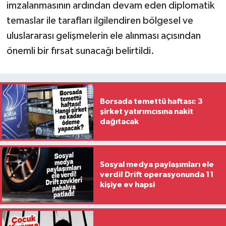
imzalanmasının ardından devam eden diplomatik
temaslar ile tarafları ilgilendiren bölgesel ve
uluslararası gelişmelerin ele alınması açısından
önemli bir fırsat sunacağı belirtildi.
Borsada temettü haftası: 3
şirket yatırımcısına nakit
dağıtacak
Sosyal medya paylaşımları ele
verdi! Drift operasyonunda 11
kişiye ev hapsi