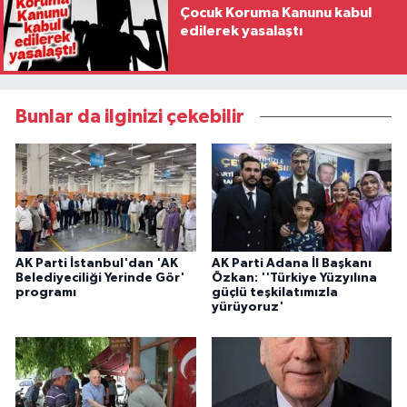
Çocuk Koruma Kanunu kabul
edilerek yasalaştı
Bunlar da ilginizi çekebilir
AK Parti İstanbul'dan 'AK
AK Parti Adana İl Başkanı
Belediyeciliği Yerinde Gör'
Özkan: ''Türkiye Yüzyılına
programı
güçlü teşkilatımızla
yürüyoruz'