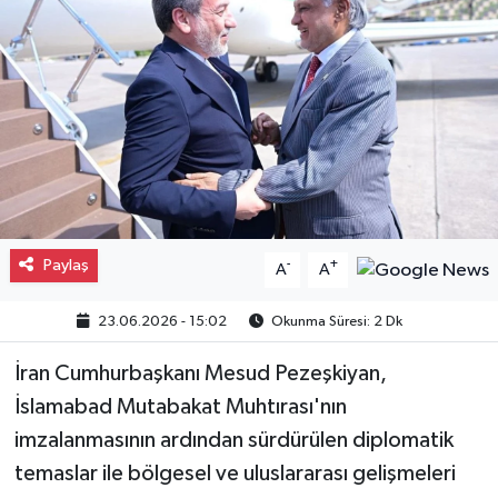
Gayrimenkul
Spor
Eğitim
Paylaş
-
+
A
A
23.06.2026 - 15:02
Okunma Süresi: 2 Dk
İran Cumhurbaşkanı Mesud Pezeşkiyan,
İslamabad Mutabakat Muhtırası'nın
imzalanmasının ardından sürdürülen diplomatik
temaslar ile bölgesel ve uluslararası gelişmeleri