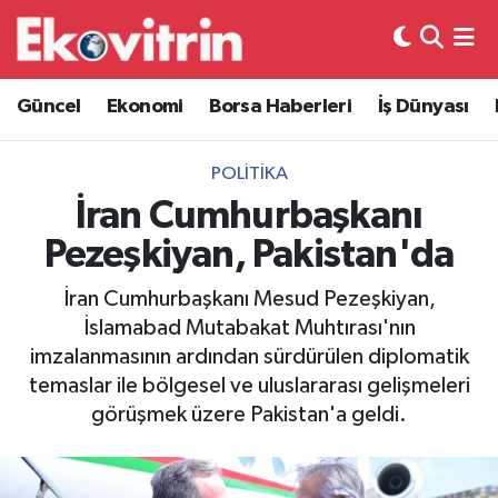
Güncel
Hava Durumu
Güncel
Ekonomi
Borsa Haberleri
İş Dünyası
Ekonomi
Trafik Durumu
POLITIKA
Borsa Haberleri
Süper Lig Puan Durumu ve Fikstür
İran Cumhurbaşkanı
Pezeşkiyan, Pakistan'da
İş Dünyası
Tüm Manşetler
İran Cumhurbaşkanı Mesud Pezeşkiyan,
Lojistik
Son Dakika Haberleri
İslamabad Mutabakat Muhtırası'nın
imzalanmasının ardından sürdürülen diplomatik
Otovitrin
Haber Arşivi
temaslar ile bölgesel ve uluslararası gelişmeleri
görüşmek üzere Pakistan'a geldi.
Asayiş
Magazin