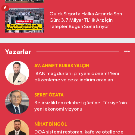
6
Quick Sigorta Halka Arzında Son
Gün: 3,7 Milyar TL’lik Arz İçin
Talepler Bugün Sona Eriyor
Yazarlar
AV. AHMET BURAK YALÇIN
IBAN mağdurları için yeni dönem! Yeni
düzenleme ve ceza indirim oranları
ŞEREF ÖZATA
Belirsizlikten rekabet gücüne: Türkiye'nin
yeni ekonomi vizyonu
NIHAT BINGÖL
DOA sistemi restoran, kafe ve otellerde