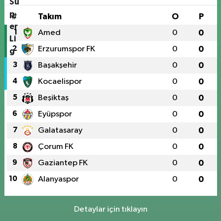
#
Takım
O
P
1
Amed
0
0
2
Erzurumspor FK
0
0
3
Başakşehir
0
0
4
Kocaelispor
0
0
5
Beşiktaş
0
0
6
Eyüpspor
0
0
7
Galatasaray
0
0
8
Çorum FK
0
0
9
Gaziantep FK
0
0
10
Alanyaspor
0
0
Detaylar için tıklayın