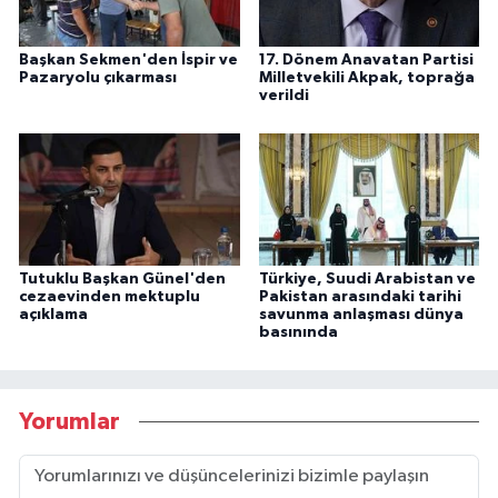
Başkan Sekmen'den İspir ve
17. Dönem Anavatan Partisi
Pazaryolu çıkarması
Milletvekili Akpak, toprağa
verildi
Tutuklu Başkan Günel'den
Türkiye, Suudi Arabistan ve
cezaevinden mektuplu
Pakistan arasındaki tarihi
açıklama
savunma anlaşması dünya
basınında
Yorumlar