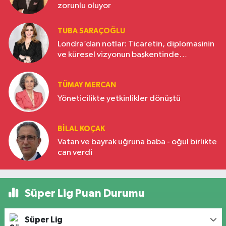
zorunlu oluyor
TUBA SARAÇOĞLU
Londra’dan notlar: Ticaretin, diplomasinin
ve küresel vizyonun başkentinde
Türkiye’nin yükselen gücü
TÜMAY MERCAN
Yöneticilikte yetkinlikler dönüştü
BILAL KOÇAK
Vatan ve bayrak uğruna baba - oğul birlikte
can verdi
Süper Lig Puan Durumu
Süper Lig