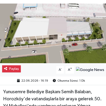
Gayrimenkul
Spor
Eğitim
Paylaş
-
+
A
A
22.06.2026 - 16:19
Okunma Süresi: 1 Dk
Yunusemre Belediye Başkanı Semih Balaban,
Horozköy'de vatandaşlarla bir araya gelerek 50.
Yıl Mahallesi'nde yapılması planlanan Yılmaz