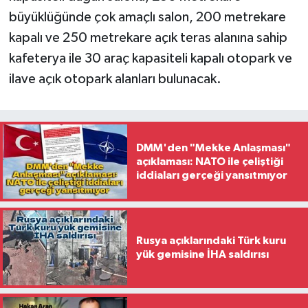
büyüklüğünde çok amaçlı salon, 200 metrekare
kapalı ve 250 metrekare açık teras alanına sahip
kafeterya ile 30 araç kapasiteli kapalı otopark ve
ilave açık otopark alanları bulunacak.
DMM'den "Mekke Anlaşması"
açıklaması: NATO ile çeliştiği
iddiaları gerçeği yansıtmıyor
Rusya açıklarındaki Türk kuru
yük gemisine İHA saldırısı