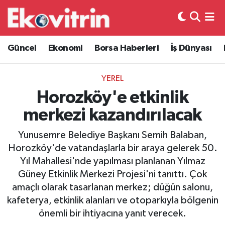
Güncel
Hava Durumu
Güncel
Ekonomi
Borsa Haberleri
İş Dünyası
Ekonomi
Trafik Durumu
YEREL
Borsa Haberleri
Süper Lig Puan Durumu ve Fikstür
Horozköy'e etkinlik
merkezi kazandırılacak
İş Dünyası
Tüm Manşetler
Yunusemre Belediye Başkanı Semih Balaban,
Lojistik
Son Dakika Haberleri
Horozköy'de vatandaşlarla bir araya gelerek 50.
Yıl Mahallesi'nde yapılması planlanan Yılmaz
Otovitrin
Haber Arşivi
Güney Etkinlik Merkezi Projesi'ni tanıttı. Çok
amaçlı olarak tasarlanan merkez; düğün salonu,
Asayiş
kafeterya, etkinlik alanları ve otoparkıyla bölgenin
önemli bir ihtiyacına yanıt verecek.
Magazin