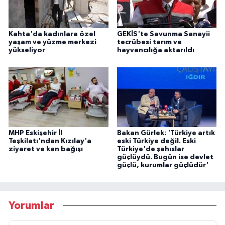
Kahta'da kadınlara özel
GEKİS'te Savunma Sanayii
yaşam ve yüzme merkezi
tecrübesi tarım ve
yükseliyor
hayvancılığa aktarıldı
MHP Eskişehir İl
Bakan Gürlek: 'Türkiye artık
Teşkilatı'ndan Kızılay'a
eski Türkiye değil. Eski
ziyaret ve kan bağışı
Türkiye'de şahıslar
güçlüydü. Bugün ise devlet
güçlü, kurumlar güçlüdür'
Yorumlar