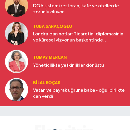
DOA sistemi restoran, kafe ve otellerde
zorunlu oluyor
TUBA SARAÇOĞLU
Londra’dan notlar: Ticaretin, diplomasinin
ve küresel vizyonun başkentinde
Türkiye’nin yükselen gücü
TÜMAY MERCAN
Yöneticilikte yetkinlikler dönüştü
BILAL KOÇAK
Vatan ve bayrak uğruna baba - oğul birlikte
can verdi