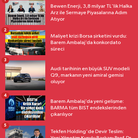
1
Bewen Enerji, 3,8 milyar TL'lik Halka
Arz ile Sermaye Piyasalarına Adım
Atıyor
2
Maliyet krizi Borsa şirketini vurdu:
Barem Ambalaj’da konkordato
süreci
3
Audi tarihinin en büyük SUV modeli
Q9, markanın yeni amiral gemisi
oluyor
4
Barem Ambalaj’da yeni gelişme:
BARMA tüm BIST endekslerinden
çıkarılıyor
5
Tekfen Holding'de Devir Teslim: