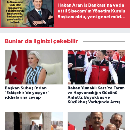
Hakan Aran İş Bankası'na veda
etti! Şişecam'ın Yönetim Kurulu
Başkanı oldu, yeni genel müdür
belli oldu
Bunlar da ilginizi çekebilir
Başkan Subaşı'ndan
Bakan Yumaklı Kars'ta Tarım
'Eskişehir'de yaşıyor'
ve Hayvancılığın Gücünü
iddialarına cevap
Anlattı: Büyükbaş ve
Küçükbaş Varlığında Artış