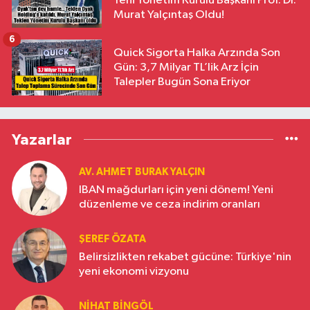
Yeni Yönetim Kurulu Başkanı Prof. Dr.
Murat Yalçıntaş Oldu!
6
Quick Sigorta Halka Arzında Son
Gün: 3,7 Milyar TL’lik Arz İçin
Talepler Bugün Sona Eriyor
Yazarlar
AV. AHMET BURAK YALÇIN
IBAN mağdurları için yeni dönem! Yeni
düzenleme ve ceza indirim oranları
ŞEREF ÖZATA
Belirsizlikten rekabet gücüne: Türkiye'nin
yeni ekonomi vizyonu
NIHAT BINGÖL