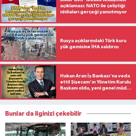
açıklaması: NATO ile çeliştiği
iddiaları gerçeği yansıtmıyor
Rusya açıklarındaki Türk kuru
yük gemisine İHA saldırısı
Hakan Aran İş Bankası'na veda
etti! Şişecam'ın Yönetim Kurulu
Başkanı oldu, yeni genel müdür
belli oldu
Bunlar da ilginizi çekebilir