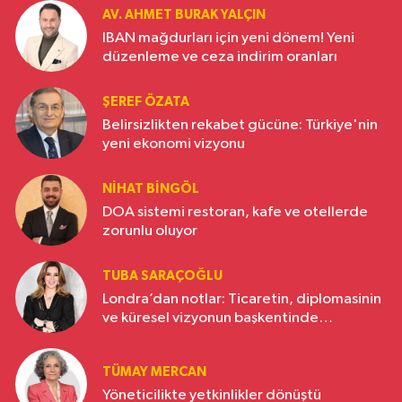
AV. AHMET BURAK YALÇIN
IBAN mağdurları için yeni dönem! Yeni
düzenleme ve ceza indirim oranları
ŞEREF ÖZATA
Belirsizlikten rekabet gücüne: Türkiye'nin
yeni ekonomi vizyonu
NIHAT BINGÖL
DOA sistemi restoran, kafe ve otellerde
zorunlu oluyor
TUBA SARAÇOĞLU
Londra’dan notlar: Ticaretin, diplomasinin
ve küresel vizyonun başkentinde
Türkiye’nin yükselen gücü
TÜMAY MERCAN
Yöneticilikte yetkinlikler dönüştü