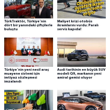
TürkTraktör, Türkiye'nin
Maliyet krizi otobüs
dört bir yanındaki çiftçilerle
ikramlarını vurdu: Paralı
buluştu
servis kapıda!
Türkiye'nin yeni nesil araç
Audi tarihinin en büyük SUV
muayene sistemi için
modeli Q9, markanın yeni
imtiyaz sözleşmesi
amiral gemisi oluyor
imzalandı