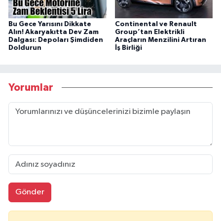
Bu Gece Yarısını Dikkate
Continental ve Renault
Alın! Akaryakıtta Dev Zam
Group’tan Elektrikli
Dalgası: Depoları Şimdiden
Araçların Menzilini Artıran
Doldurun
İş Birliği
Yorumlar
Gönder