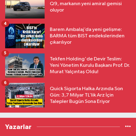
Q9, markanın yeni amiral gemisi
oluyor
4
Barem Ambalaj’da yeni gelişme:
BARMA tüm BIST endekslerinden
çıkarılıyor
5
Tekfen Holding'de Devir Teslim:
Yeni Yönetim Kurulu Başkanı Prof. Dr.
Murat Yalçıntaş Oldu!
6
Quick Sigorta Halka Arzında Son
Gün: 3,7 Milyar TL’lik Arz İçin
Talepler Bugün Sona Eriyor
Yazarlar