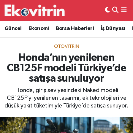
Güncel
Hava Durumu
Güncel
Ekonomi
Borsa Haberleri
İş Dünyası
Ekonomi
Trafik Durumu
OTOVITRIN
Borsa Haberleri
Süper Lig Puan Durumu ve Fikstür
Honda’nın yenilenen
CB125F modeli Türkiye’de
İş Dünyası
Tüm Manşetler
satışa sunuluyor
Lojistik
Son Dakika Haberleri
Honda, giriş seviyesindeki Naked modeli
CB125F’yi yenilenen tasarımı, ek teknolojileri ve
Otovitrin
Haber Arşivi
düşük yakıt tüketimiyle Türkiye’de satışa sunuyor.
Asayiş
Magazin