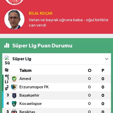
BILAL KOÇAK
Vatan ve bayrak uğruna baba - oğul birlikte
can verdi
Süper Lig Puan Durumu
Süper Lig
#
Takım
O
P
1
Amed
0
0
2
Erzurumspor FK
0
0
3
Başakşehir
0
0
4
Kocaelispor
0
0
5
Beşiktaş
0
0