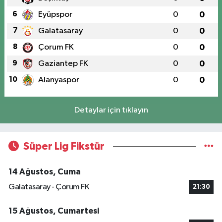
6
Eyüpspor
0
0
7
Galatasaray
0
0
8
Çorum FK
0
0
9
Gaziantep FK
0
0
10
Alanyaspor
0
0
Detaylar için tıklayın
Süper Lig Fikstür
14 Ağustos, Cuma
Galatasaray - Çorum FK
21:30
15 Ağustos, Cumartesi