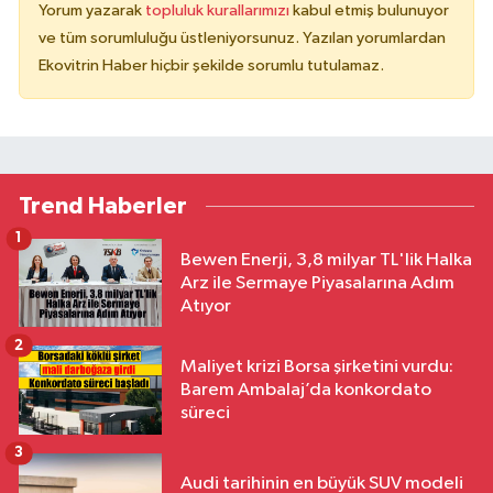
Yorum yazarak
topluluk kurallarımızı
kabul etmiş bulunuyor
ve tüm sorumluluğu üstleniyorsunuz. Yazılan yorumlardan
Ekovitrin Haber hiçbir şekilde sorumlu tutulamaz.
Trend Haberler
1
Bewen Enerji, 3,8 milyar TL'lik Halka
Arz ile Sermaye Piyasalarına Adım
Atıyor
2
Maliyet krizi Borsa şirketini vurdu:
Barem Ambalaj’da konkordato
süreci
3
Audi tarihinin en büyük SUV modeli