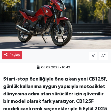
Gayrimenkul
Spor
Eğitim
Paylaş
-
+
A
A
06.09.2025 - 10:42
Start-stop özelliğiyle öne çıkan yeni CB125F,
günlük kullanıma uygun yapısıyla motosiklet
dünyasına adım atan sürücüler için güvenilir
bir model olarak fark yaratıyor. CB125F
modeli canlı renk seçenekleriyle 6 Eylül 2025