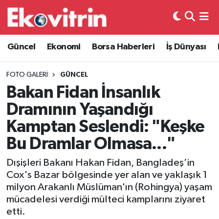
Güncel
Hava Durumu
Güncel
Ekonomi
Borsa Haberleri
İş Dünyası
Ekonomi
Trafik Durumu
FOTO GALERI
GÜNCEL
Borsa Haberleri
Süper Lig Puan Durumu ve Fikstür
Bakan Fidan İnsanlık
Dramının Yaşandığı
İş Dünyası
Tüm Manşetler
Kamptan Seslendi: "Keşke
Lojistik
Son Dakika Haberleri
Bu Dramlar Olmasa..."
Dışişleri Bakanı Hakan Fidan, Bangladeş’in
Otovitrin
Haber Arşivi
Cox's Bazar bölgesinde yer alan ve yaklaşık 1
milyon Arakanlı Müslüman'ın (Rohingya) yaşam
Asayiş
mücadelesi verdiği mülteci kamplarını ziyaret
etti.
Magazin