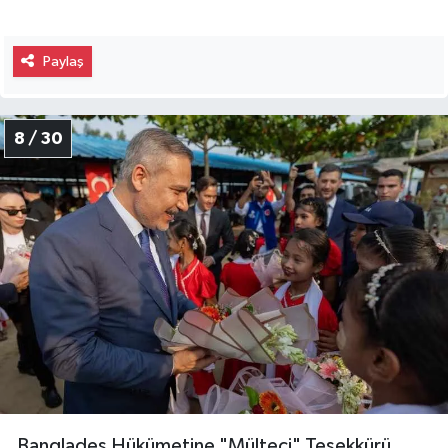
Paylaş
8 / 30
Bangladeş Hükümetine "Mülteci" Teşekkürü