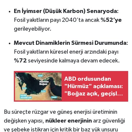
En İyimser (Düşük Karbon) Senaryoda:
Fosil yakıtların payı 2040’ta ancak
%52’ye
gerileyebiliyor.
Mevcut Dinamiklerin Sürmesi Durumunda:
Fosil yakıtların küresel enerji arzındaki payı
%72
seviyesinde kalmaya devam edecek.
ABD ordusundan
"Hürmüz" açıklaması:
"Boğaz açık, geçişler
devam ediyor"
Bu süreçte rüzgar ve güneş enerjisi üretiminin
değişken yapısı,
nükleer enerjinin
arz güvenliği
ve şebeke istikrarı için kritik bir baz yük unsuru