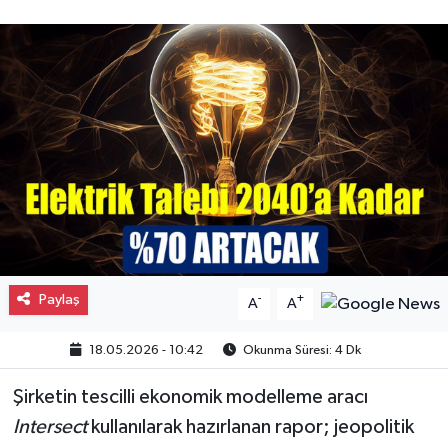
Gayrimenkul
Spor
Eğitim
Paylaş
-
+
A
A
18.05.2026 - 10:42
Okunma Süresi: 4 Dk
Şirketin tescilli ekonomik modelleme aracı
Intersect
kullanılarak hazırlanan rapor; jeopolitik