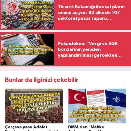
Ticaret Bakanlığı ihracatçıların
önünü açıyor: 80 ülkede 107
sektörel pazar raporu
hazırlandı
Palandöken: "Vergi ve SGK
borçlarının yeniden
yapılandırılması gerçekten
önemli bir fırsat"
Bunlar da ilginizi çekebilir
Çerçeve yasa Adalet
DMM'den "Mekke