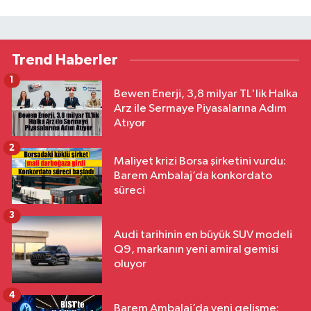
Trend Haberler
1
Bewen Enerji, 3,8 milyar TL'lik Halka
Arz ile Sermaye Piyasalarına Adım
Atıyor
2
Maliyet krizi Borsa şirketini vurdu:
Barem Ambalaj’da konkordato
süreci
3
Audi tarihinin en büyük SUV modeli
Q9, markanın yeni amiral gemisi
oluyor
4
Barem Ambalaj’da yeni gelişme: