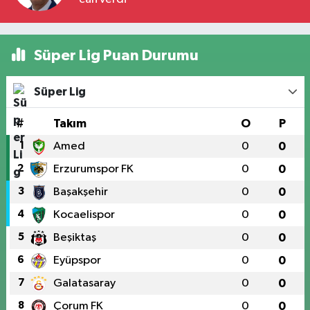
Süper Lig Puan Durumu
Süper Lig
#
Takım
O
P
1
Amed
0
0
2
Erzurumspor FK
0
0
3
Başakşehir
0
0
4
Kocaelispor
0
0
5
Beşiktaş
0
0
6
Eyüpspor
0
0
7
Galatasaray
0
0
8
Çorum FK
0
0