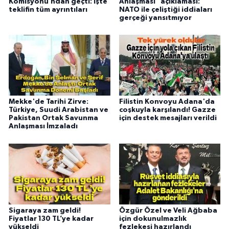
Komisyonu’ndan geçti: İşte
Anlaşması" açıklaması:
teklifin tüm ayrıntıları
NATO ile çeliştiği iddiaları
gerçeği yansıtmıyor
Mekke'de Tarihi Zirve:
Filistin Konvoyu Adana'da
Türkiye, Suudi Arabistan ve
coşkuyla karşılandı! Gazze
Pakistan Ortak Savunma
için destek mesajları verildi
Anlaşması İmzaladı
Sigaraya zam geldi!
Özgür Özel ve Veli Ağbaba
Fiyatlar 130 TL’ye kadar
için dokunulmazlık
yükseldi
fezlekesi hazırlandı