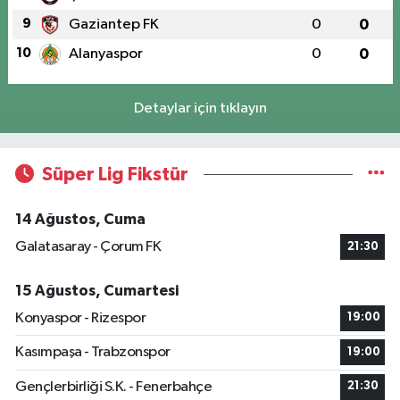
9
Gaziantep FK
0
0
10
Alanyaspor
0
0
Detaylar için tıklayın
Süper Lig Fikstür
14 Ağustos, Cuma
Galatasaray - Çorum FK
21:30
15 Ağustos, Cumartesi
Konyaspor - Rizespor
19:00
Kasımpaşa - Trabzonspor
19:00
Gençlerbirliği S.K. - Fenerbahçe
21:30