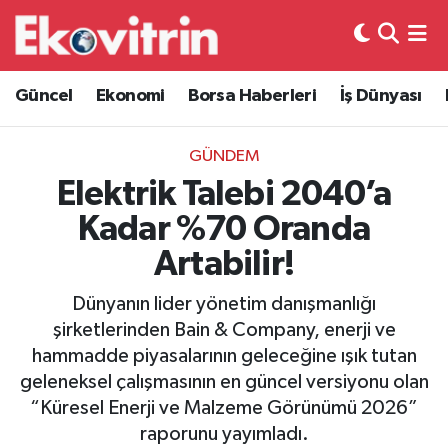
Güncel
Hava Durumu
Güncel
Ekonomi
Borsa Haberleri
İş Dünyası
Ekonomi
Trafik Durumu
GÜNDEM
Borsa Haberleri
Süper Lig Puan Durumu ve Fikstür
Elektrik Talebi 2040’a
Kadar %70 Oranda
İş Dünyası
Tüm Manşetler
Artabilir!
Lojistik
Son Dakika Haberleri
Dünyanın lider yönetim danışmanlığı
şirketlerinden Bain & Company, enerji ve
Otovitrin
Haber Arşivi
hammadde piyasalarının geleceğine ışık tutan
geleneksel çalışmasının en güncel versiyonu olan
Asayiş
“Küresel Enerji ve Malzeme Görünümü 2026”
raporunu yayımladı.
Magazin