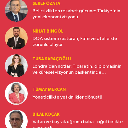
ŞEREF ÖZATA
Belirsizlikten rekabet gücüne: Türkiye'nin
yeni ekonomi vizyonu
NIHAT BINGÖL
DOA sistemi restoran, kafe ve otellerde
zorunlu oluyor
TUBA SARAÇOĞLU
Londra’dan notlar: Ticaretin, diplomasinin
ve küresel vizyonun başkentinde
Türkiye’nin yükselen gücü
TÜMAY MERCAN
Yöneticilikte yetkinlikler dönüştü
BILAL KOÇAK
Vatan ve bayrak uğruna baba - oğul birlikte
can verdi