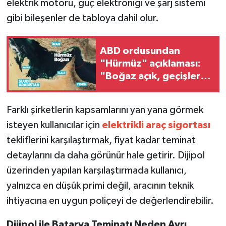
elektrik motoru, güç elektroniği ve şarj sistemi
gibi bileşenler de tabloya dahil olur.
ABD ordusundan
"Hürmüz" açıklaması:
"Boğaz açık, geçişler
devam ediyor"
Farklı şirketlerin kapsamlarını yan yana görmek
isteyen kullanıcılar için
elektrikli araç sigortası
tekliflerini karşılaştırmak, fiyat kadar teminat
detaylarını da daha görünür hale getirir. Dijipol
üzerinden yapılan karşılaştırmada kullanıcı,
yalnızca en düşük primi değil, aracının teknik
ihtiyacına en uygun poliçeyi de değerlendirebilir.
Dijipol ile Batarya Teminatı Neden Ayrı