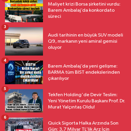
Maliyet krizi Borsa şirketini vurdu:
Barem Ambalaj’da konkordato
süreci
3
Audi tarihinin en büyük SUV modeli
Q9, markanın yeni amiral gemisi
oluyor
4
Barem Ambalaj’da yeni gelişme:
BARMA tüm BIST endekslerinden
çıkarılıyor
5
Tekfen Holding'de Devir Teslim:
Yeni Yönetim Kurulu Başkanı Prof. Dr.
Murat Yalçıntaş Oldu!
6
Quick Sigorta Halka Arzında Son
Gün: 3,7 Milyar TL’lik Arz İçin