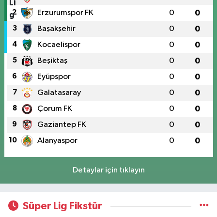
2
Erzurumspor FK
0
0
3
Başakşehir
0
0
4
Kocaelispor
0
0
5
Beşiktaş
0
0
6
Eyüpspor
0
0
7
Galatasaray
0
0
8
Çorum FK
0
0
9
Gaziantep FK
0
0
10
Alanyaspor
0
0
Detaylar için tıklayın
Süper Lig Fikstür