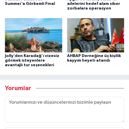
Summer’a Görkemli Final
ailelerini hedef alam siber
zorbalara operasyon
Jolly’den Karadağ’ı vizesiz
AHBAP Derneğine üç kişilik
görmek isteyenlere
kayyım heyeti atandı
avantajlı tur seçenekleri
Yorumlar