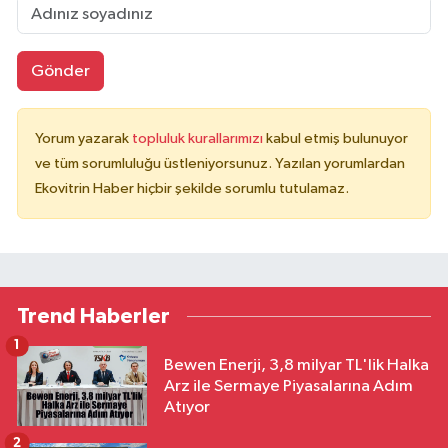
Gönder
Yorum yazarak
topluluk kurallarımızı
kabul etmiş bulunuyor
ve tüm sorumluluğu üstleniyorsunuz. Yazılan yorumlardan
Ekovitrin Haber hiçbir şekilde sorumlu tutulamaz.
Trend Haberler
1
Bewen Enerji, 3,8 milyar TL'lik Halka
Arz ile Sermaye Piyasalarına Adım
Atıyor
2