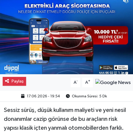
Gayrimenkul
Spor
Eğitim
Paylaş
-
+
A
A
17.06.2026 - 19:54
Okunma Süresi: 5 Dk
Sessiz sürüş, düşük kullanım maliyeti ve yeni nesil
donanımlar cazip görünse de bu araçların risk
yapısı klasik içten yanmalı otomobillerden farklı.