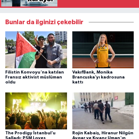
Bunlar da ilginizi çekebilir
Filistin Konvoyu'na katılan
VakıfBank, Monika
Fransız aktivist müslüman
Brancuska’yı kadrosuna
oldu
kattı
The Prodigy İstanbul’u
Rojin Kabaiş, Hiranur Nilgün
Salladı: PSM Loves
Aygar ve Kıvanç Uman'ın