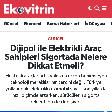
Güncel
Hava Durumu
Güncel
Ekonomi
Borsa Haberleri
İş Dünyası
Ekonomi
Trafik Durumu
GÜNCEL
Borsa Haberleri
Süper Lig Puan Durumu ve Fikstür
Dijipol ile Elektrikli Araç
Sahipleri Sigortada Nelere
İş Dünyası
Tüm Manşetler
Dikkat Etmeli?
Lojistik
Son Dakika Haberleri
Elektrikli araçlar artık yalnızca erken benimseyen
teknoloji meraklılarının tercihi değil. Türkiye
Otovitrin
Haber Arşivi
yollarındaki elektrikli otomobil sayısı son yıllarda
hızlı biçimde artarken, sürücülerin sigorta
Asayiş
beklentileri de değişiyor.
Magazin