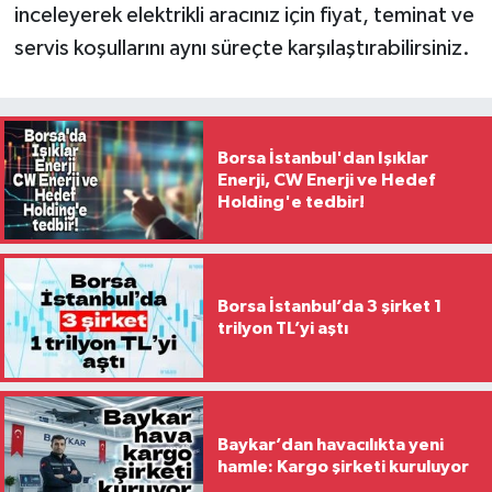
inceleyerek elektrikli aracınız için fiyat, teminat ve
servis koşullarını aynı süreçte karşılaştırabilirsiniz.
Borsa İstanbul'dan Işıklar
Enerji, CW Enerji ve Hedef
Holding'e tedbir!
Borsa İstanbul’da 3 şirket 1
trilyon TL’yi aştı
Baykar’dan havacılıkta yeni
hamle: Kargo şirketi kuruluyor