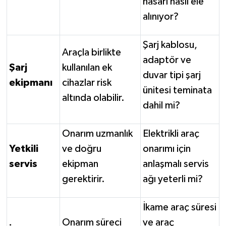
hasarı nasıl ele
alınıyor?
Şarj kablosu,
Araçla birlikte
adaptör ve
Şarj
kullanılan ek
duvar tipi şarj
ekipmanı
cihazlar risk
ünitesi teminata
altında olabilir.
dahil mi?
Onarım uzmanlık
Elektrikli araç
Yetkili
ve doğru
onarımı için
servis
ekipman
anlaşmalı servis
gerektirir.
ağı yeterli mi?
İkame araç süresi
Onarım süreci
ve araç