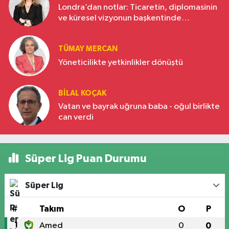
Londra’dan notlar: Ticaretin, diplomasinin
ve küresel vizyonun başkentinde
Türkiye’nin yükselen gücü
TÜMAY MERCAN
Yöneticilikte yetkinlikler dönüştü
BILAL KOÇAK
Vatan ve bayrak uğruna baba - oğul birlikte
can verdi
Süper Lig Puan Durumu
Süper Lig
#
Takım
O
P
1
Amed
0
0