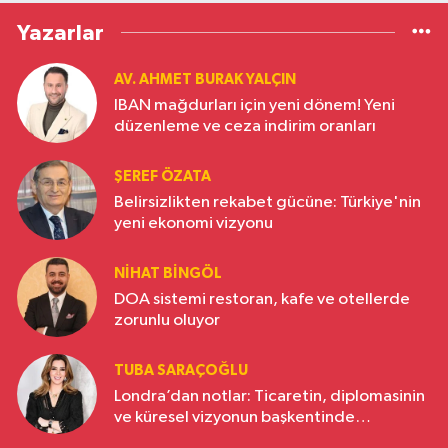
Yazarlar
AV. AHMET BURAK YALÇIN
IBAN mağdurları için yeni dönem! Yeni
düzenleme ve ceza indirim oranları
ŞEREF ÖZATA
Belirsizlikten rekabet gücüne: Türkiye'nin
yeni ekonomi vizyonu
NIHAT BINGÖL
DOA sistemi restoran, kafe ve otellerde
zorunlu oluyor
TUBA SARAÇOĞLU
Londra’dan notlar: Ticaretin, diplomasinin
ve küresel vizyonun başkentinde
Türkiye’nin yükselen gücü