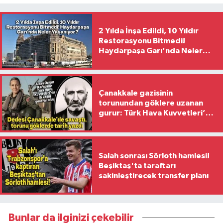
2 Yılda İnşa Edildi, 10 Yıldır
Restorasyonu Bitmedi!
Haydarpaşa Garı'nda Neler
Yaşanıyor?
Çanakkale gazisinin
torunundan göklere uzanan
gurur: Türk Hava Kuvvetleri’nin
ilk kadın generali oldu
Salah sonrası Sörloth hamlesi!
Beşiktaş'ta taraftarı
sakinleştirecek transfer planı
Bunlar da ilginizi çekebilir