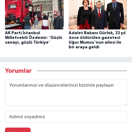
AK Parti İstanbul
Adalet Bakanı Gürlek, 33 yıl
Milletvekili Özdemir: 'Güçlü
önce öldürülen gazeteci
sanayi, güçlü Türkiye'
Uğur Mumcu'nun ailesi ile
bir araya geldi
Yorumlar