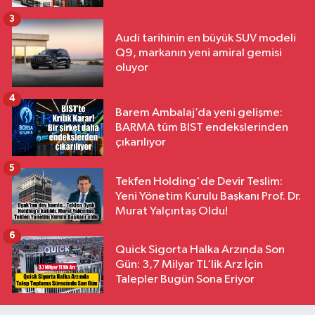
3
Audi tarihinin en büyük SUV modeli
Q9, markanın yeni amiral gemisi
oluyor
4
Barem Ambalaj’da yeni gelişme:
BARMA tüm BIST endekslerinden
çıkarılıyor
5
Tekfen Holding'de Devir Teslim:
Yeni Yönetim Kurulu Başkanı Prof. Dr.
Murat Yalçıntaş Oldu!
6
Quick Sigorta Halka Arzında Son
Gün: 3,7 Milyar TL’lik Arz İçin
Talepler Bugün Sona Eriyor