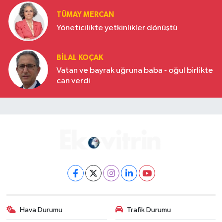
TÜMAY MERCAN
Yöneticilikte yetkinlikler dönüştü
BILAL KOÇAK
Vatan ve bayrak uğruna baba - oğul birlikte
can verdi
Hava Durumu
Trafik Durumu