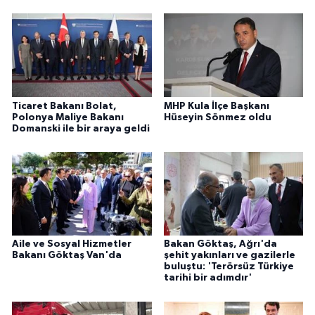
Ticaret Bakanı Bolat,
MHP Kula İlçe Başkanı
Polonya Maliye Bakanı
Hüseyin Sönmez oldu
Domanski ile bir araya geldi
Aile ve Sosyal Hizmetler
Bakan Göktaş, Ağrı'da
Bakanı Göktaş Van'da
şehit yakınları ve gazilerle
buluştu: 'Terörsüz Türkiye
tarihi bir adımdır'