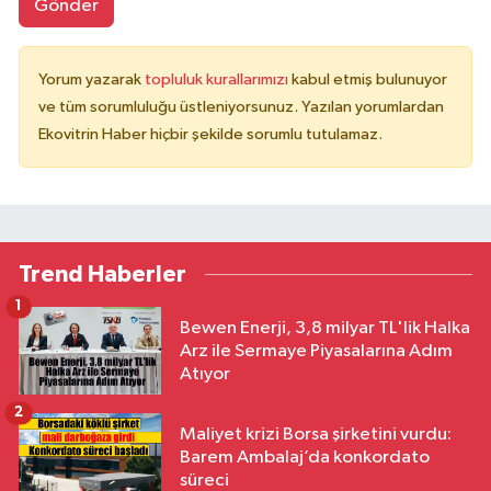
Gönder
Yorum yazarak
topluluk kurallarımızı
kabul etmiş bulunuyor
ve tüm sorumluluğu üstleniyorsunuz. Yazılan yorumlardan
Ekovitrin Haber hiçbir şekilde sorumlu tutulamaz.
Trend Haberler
1
Bewen Enerji, 3,8 milyar TL'lik Halka
Arz ile Sermaye Piyasalarına Adım
Atıyor
2
Maliyet krizi Borsa şirketini vurdu:
Barem Ambalaj’da konkordato
süreci