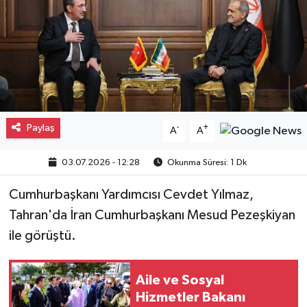
Gayrimenkul
Spor
Eğitim
Paylaş
-
+
A
A
03.07.2026 - 12:28
Okunma Süresi: 1 Dk
Cumhurbaşkanı Yardımcısı Cevdet Yılmaz,
Tahran'da İran Cumhurbaşkanı Mesud Pezeşkiyan
ile görüştü.
Aile ve Sosyal
Hizmetler Bakanı