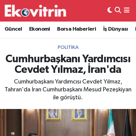
Güncel
Hava Durumu
Güncel
Ekonomi
Borsa Haberleri
İş Dünyası
Ekonomi
Trafik Durumu
POLITIKA
Borsa Haberleri
Süper Lig Puan Durumu ve Fikstür
Cumhurbaşkanı Yardımcısı
Cevdet Yılmaz, İran'da
İş Dünyası
Tüm Manşetler
Cumhurbaşkanı Yardımcısı Cevdet Yılmaz,
Lojistik
Son Dakika Haberleri
Tahran'da İran Cumhurbaşkanı Mesud Pezeşkiyan
ile görüştü.
Otovitrin
Haber Arşivi
Asayiş
Magazin