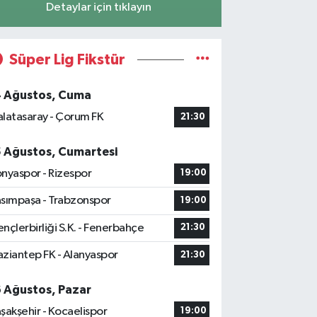
Detaylar için tıklayın
Süper Lig Fikstür
4 Ağustos, Cuma
latasaray - Çorum FK
21:30
5 Ağustos, Cumartesi
nyaspor - Rizespor
19:00
sımpaşa - Trabzonspor
19:00
nçlerbirliği S.K. - Fenerbahçe
21:30
ziantep FK - Alanyaspor
21:30
6 Ağustos, Pazar
şakşehir - Kocaelispor
19:00