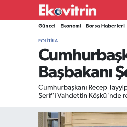
Güncel
Hava Durumu
Güncel
Ekonomi
Borsa Haberleri
Ekonomi
Trafik Durumu
POLITIKA
Cumhurbaşka
Borsa Haberleri
Süper Lig Puan Durumu ve Fikstür
İş Dünyası
Tüm Manşetler
Başbakanı Şer
Lojistik
Son Dakika Haberleri
Cumhurbaşkanı Recep Tayyip 
Otovitrin
Haber Arşivi
Şerif'i Vahdettin Köşkü'nde re
Asayiş
Magazin