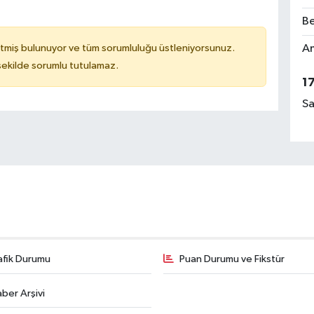
Be
Am
tmiş bulunuyor ve tüm sorumluluğu üstleniyorsunuz.
 şekilde sorumlu tutulamaz.
1
Sa
afik Durumu
Puan Durumu ve Fikstür
ber Arşivi