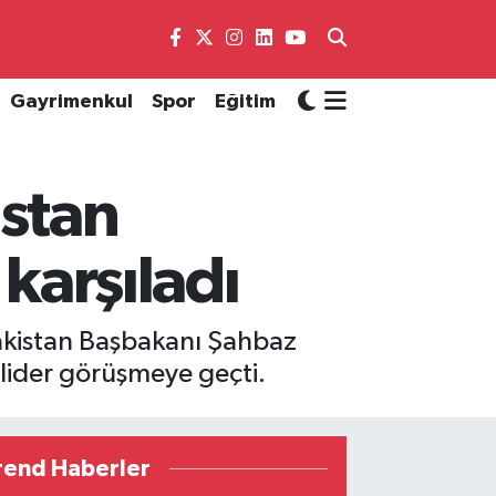
Gayrimenkul
Spor
Eğitim
stan
 karşıladı
akistan Başbakanı Şahbaz
 lider görüşmeye geçti.
rend Haberler