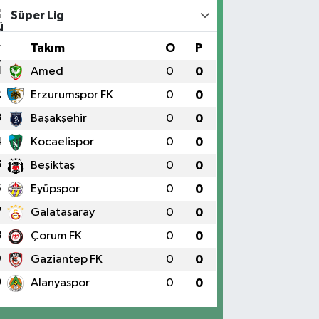
Süper Lig
#
Takım
O
P
1
Amed
0
0
2
Erzurumspor FK
0
0
3
Başakşehir
0
0
4
Kocaelispor
0
0
5
Beşiktaş
0
0
6
Eyüpspor
0
0
7
Galatasaray
0
0
8
Çorum FK
0
0
9
Gaziantep FK
0
0
0
Alanyaspor
0
0