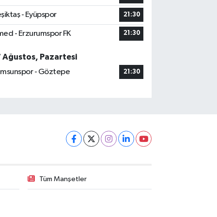
şiktaş - Eyüpspor
21:30
ed - Erzurumspor FK
21:30
7 Ağustos, Pazartesi
msunspor - Göztepe
21:30
Tüm Manşetler