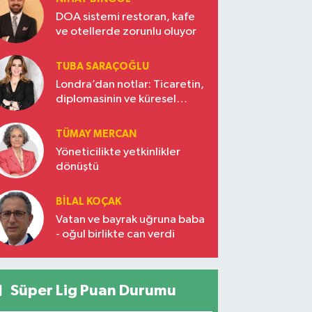
DOA sistemi restoran, kafe
ve otellerde zorunlu oluyor
TUBA SARAÇOĞLU
Londra’dan notlar: Ticaretin,
diplomasinin ve küresel
vizyonun başkentinde
Türkiye’nin yükselen gücü
TÜMAY MERCAN
Yöneticilikte yetkinlikler
dönüştü
BILAL KOÇAK
Vatan ve bayrak uğruna baba
- oğul birlikte can verdi
Süper Lig Puan Durumu