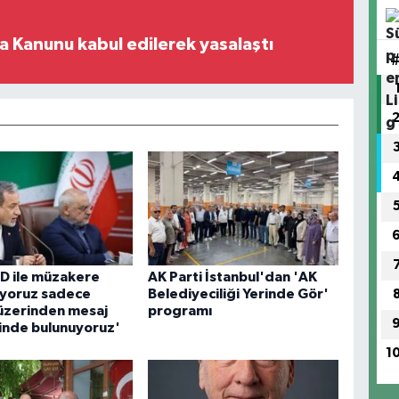
 Kanunu kabul edilerek yasalaştı
BD ile müzakere
AK Parti İstanbul'dan 'AK
yoruz sadece
Belediyeciliği Yerinde Gör'
 üzerinden mesaj
programı
şinde bulunuyoruz'
1