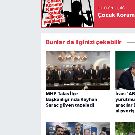
EDITÖRÜN SEÇTIĞI
Çocuk Koruma
Bunlar da ilginizi çekebilir
MHP Talas İlçe
İran: 'A
Başkanlığı'nda Kayhan
yürütmü
Saraç güven tazeledi
aracılar
alışveri