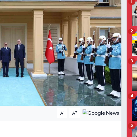
1
2
3
4
-
+
A
A
5