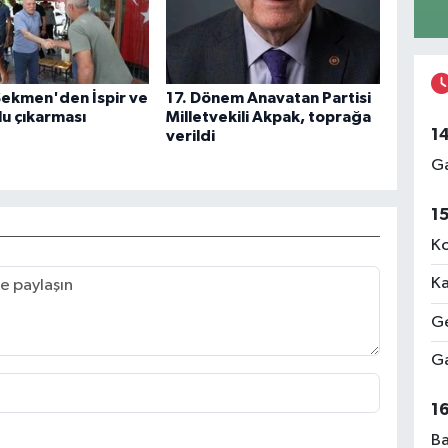
Sekmen'den İspir ve
17. Dönem Anavatan Partisi
u çıkarması
Milletvekili Akpak, toprağa
1
verildi
Ga
1
Ko
Ka
Ge
Ga
1
Ba