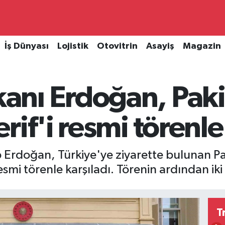
İş Dünyası
Lojistik
Otovitrin
Asayiş
Magazin
nı Erdoğan, Paki
if'i resmi törenle
Erdoğan, Türkiye'ye ziyarette bulunan P
smi törenle karşıladı. Törenin ardından iki
T