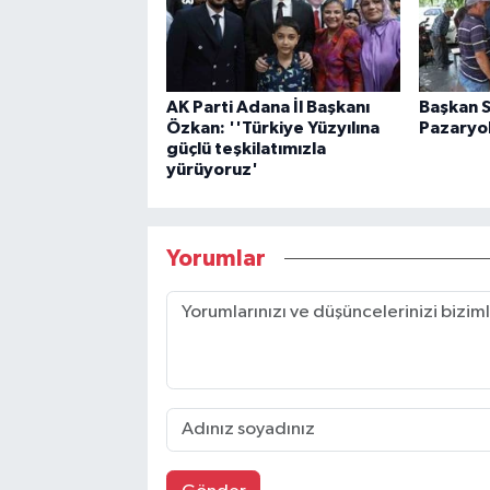
AK Parti Adana İl Başkanı
Başkan 
Özkan: ''Türkiye Yüzyılına
Pazaryol
güçlü teşkilatımızla
yürüyoruz'
Yorumlar