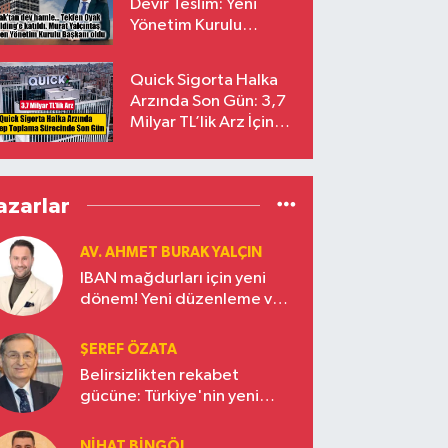
Devir Teslim: Yeni
Yönetim Kurulu
Başkanı Prof. Dr. Murat
Yalçıntaş Oldu!
Quick Sigorta Halka
Arzında Son Gün: 3,7
Milyar TL’lik Arz İçin
Talepler Bugün Sona
Eriyor
azarlar
AV. AHMET BURAK YALÇIN
IBAN mağdurları için yeni
dönem! Yeni düzenleme ve
ceza indirim oranları
ŞEREF ÖZATA
Belirsizlikten rekabet
gücüne: Türkiye'nin yeni
ekonomi vizyonu
NIHAT BINGÖL