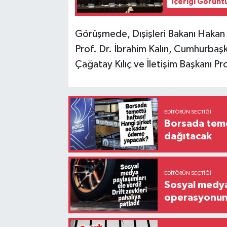
İçeriği Görünt
Görüşmede, Dışişleri Bakanı Hakan Fi
Prof. Dr. İbrahim Kalın, Cumhurbaşk
Çağatay Kılıç ve İletişim Başkanı Pr
EDITÖRÜN SEÇTIĞI
Borsada temet
dağıtacak
EDITÖRÜN SEÇTIĞI
Sosyal medya 
operasyonund