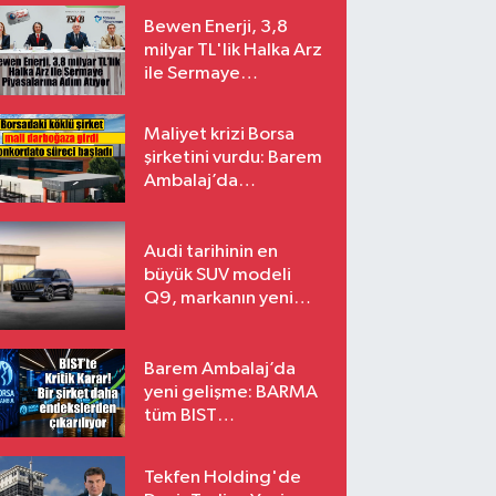
Bewen Enerji, 3,8
milyar TL'lik Halka Arz
ile Sermaye
Piyasalarına Adım
Atıyor
Maliyet krizi Borsa
şirketini vurdu: Barem
Ambalaj’da
konkordato süreci
Audi tarihinin en
büyük SUV modeli
Q9, markanın yeni
amiral gemisi oluyor
Barem Ambalaj’da
yeni gelişme: BARMA
tüm BIST
endekslerinden
çıkarılıyor
Tekfen Holding'de