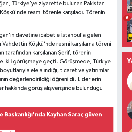
n, Türkiye'ye ziyarette bulunan Pakistan
Köşkü'nde resmi törenle karşıladı. Törenin
6
n'ın davetine icabetle İstanbul'a gelen
n Vahdettin Köşkü'nde resmi karşılama töreni
tarafından karşılanan Şerif, törenin
Y
e ikili görüşmeye geçti. Görüşmede, Türkiye
 boyutlarıyla ele alındığı, ticaret ve yatırımlar
ının değerlendirildiği öğrenildi. Liderlerin
er hakkında görüş alışverişinde bulunduğu
çe Başkanlığı'nda Kayhan Saraç güven