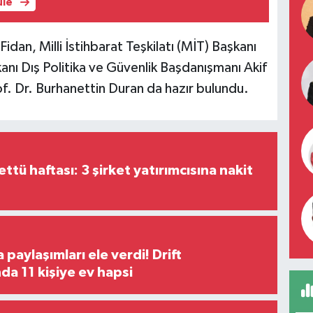
üle
dan, Milli İstihbarat Teşkilatı (MİT) Başkanı
anı Dış Politika ve Güvenlik Başdanışmanı Akif
of. Dr. Burhanettin Duran da hazır bulundu.
tü haftası: 3 şirket yatırımcısına nakit
paylaşımları ele verdi! Drift
a 11 kişiye ev hapsi