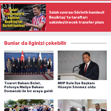
Salah sonrası Sörloth hamlesi!
Beşiktaş'ta taraftarı
sakinleştirecek transfer planı
Bunlar da ilginizi çekebilir
Ticaret Bakanı Bolat,
MHP Kula İlçe Başkanı
Polonya Maliye Bakanı
Hüseyin Sönmez oldu
Domanski ile bir araya geldi