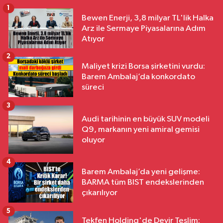
1
Bewen Enerji, 3,8 milyar TL'lik Halka
Arz ile Sermaye Piyasalarına Adım
Atıyor
2
Maliyet krizi Borsa şirketini vurdu:
Barem Ambalaj’da konkordato
süreci
3
Audi tarihinin en büyük SUV modeli
Q9, markanın yeni amiral gemisi
oluyor
4
Barem Ambalaj’da yeni gelişme:
BARMA tüm BIST endekslerinden
çıkarılıyor
5
Tekfen Holding'de Devir Teslim: