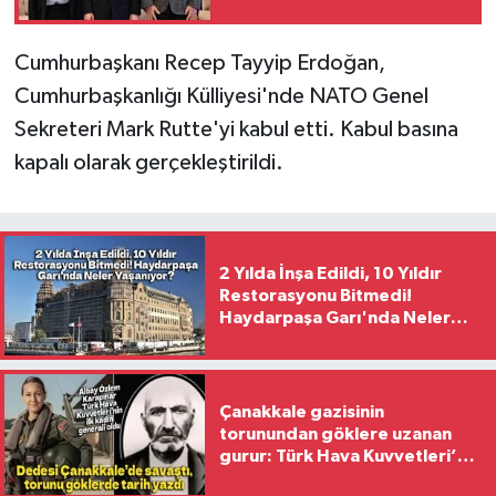
kalmayacak, suçlu varsa
da bunu çıkartmak
Cumhurbaşkanı Recep Tayyip Erdoğan,
devletin görevi'
Cumhurbaşkanlığı Külliyesi'nde NATO Genel
Sekreteri Mark Rutte'yi kabul etti. Kabul basına
kapalı olarak gerçekleştirildi.
2 Yılda İnşa Edildi, 10 Yıldır
Restorasyonu Bitmedi!
Haydarpaşa Garı'nda Neler
Yaşanıyor?
Çanakkale gazisinin
torunundan göklere uzanan
gurur: Türk Hava Kuvvetleri’nin
ilk kadın generali oldu