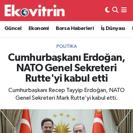
Güncel
Hava Durumu
Güncel
Ekonomi
Borsa Haberleri
İş Dünyası
Ekonomi
Trafik Durumu
POLITIKA
Borsa Haberleri
Süper Lig Puan Durumu ve Fikstür
Cumhurbaşkanı Erdoğan,
NATO Genel Sekreteri
İş Dünyası
Tüm Manşetler
Rutte'yi kabul etti
Lojistik
Son Dakika Haberleri
Cumhurbaşkanı Recep Tayyip Erdoğan, NATO
Genel Sekreteri Mark Rutte'yi kabul etti.
Otovitrin
Haber Arşivi
Asayiş
Magazin