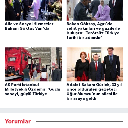
Aile ve Sosyal Hizmetler
Bakan Göktaş, Ağrı'da
Bakanı Göktaş Van'da
şehit yakınları ve gazilerle
buluştu: 'Terörsüz Türkiye
tarihi bir adımdır'
AK Parti İstanbul
Adalet Bakanı Gürlek, 33 yıl
Milletvekili Özdemir: 'Güçlü
önce öldürülen gazeteci
sanayi, güçlü Türkiye'
Uğur Mumcu'nun ailesi ile
bir araya geldi
Yorumlar