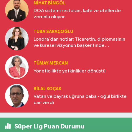
NIHAT BINGÖL
DOA sistemi restoran, kafe ve otellerde
zorunlu oluyor
TUBA SARAÇOĞLU
Londra’dan notlar: Ticaretin, diplomasinin
ve küresel vizyonun başkentinde
Türkiye’nin yükselen gücü
TÜMAY MERCAN
Yöneticilikte yetkinlikler dönüştü
BILAL KOÇAK
Vatan ve bayrak uğruna baba - oğul birlikte
can verdi
Süper Lig Puan Durumu