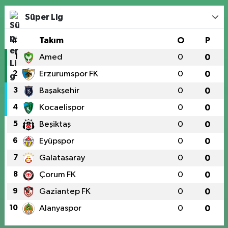
Süper Lig
#
Takım
O
P
1
Amed
0
0
2
Erzurumspor FK
0
0
3
Başakşehir
0
0
4
Kocaelispor
0
0
5
Beşiktaş
0
0
6
Eyüpspor
0
0
7
Galatasaray
0
0
8
Çorum FK
0
0
9
Gaziantep FK
0
0
10
Alanyaspor
0
0