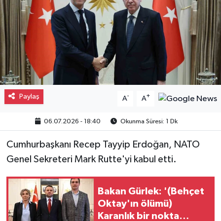
Gayrimenkul
Spor
Eğitim
Paylaş
-
+
A
A
06.07.2026 - 18:40
Okunma Süresi: 1 Dk
Cumhurbaşkanı Recep Tayyip Erdoğan, NATO
Genel Sekreteri Mark Rutte'yi kabul etti.
Bakan Gürlek: '(Behçet
Oktay'ın ölümü)
Karanlık bir nokta