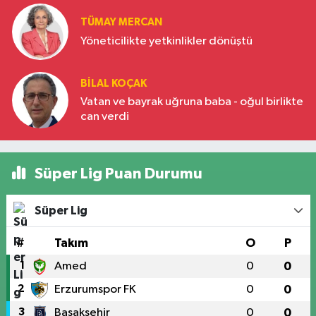
TÜMAY MERCAN
Yöneticilikte yetkinlikler dönüştü
BILAL KOÇAK
Vatan ve bayrak uğruna baba - oğul birlikte
can verdi
Süper Lig Puan Durumu
Süper Lig
#
Takım
O
P
1
Amed
0
0
2
Erzurumspor FK
0
0
3
Başakşehir
0
0