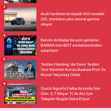
3
Audi tarihinin en büyük SUV modeli
Q9, markanın yeni amiral gemisi
oluyor
4
Barem Ambalaj’da yeni gelişme:
BARMA tüm BIST endekslerinden
çıkarılıyor
5
Tekfen Holding'de Devir Teslim:
Yeni Yönetim Kurulu Başkanı Prof. Dr.
Murat Yalçıntaş Oldu!
6
Quick Sigorta Halka Arzında Son
Gün: 3,7 Milyar TL’lik Arz İçin
Talepler Bugün Sona Eriyor