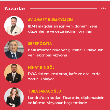
Yazarlar
AV. AHMET BURAK YALÇIN
IBAN mağdurları için yeni dönem! Yeni
düzenleme ve ceza indirim oranları
ŞEREF ÖZATA
Belirsizlikten rekabet gücüne: Türkiye'nin
yeni ekonomi vizyonu
NIHAT BINGÖL
DOA sistemi restoran, kafe ve otellerde
zorunlu oluyor
TUBA SARAÇOĞLU
Londra’dan notlar: Ticaretin, diplomasinin
ve küresel vizyonun başkentinde
Türkiye’nin yükselen gücü