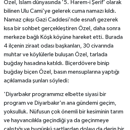
Özel, İslam dünyasında '5. Harem-i Şerif' olarak
bilinen Ulu Cami'ye gelerek cuma namazı kıldı.
Namaz çıkışı Gazi Caddesi'nde esnafı gezerek
kısa bir sohbet gerçekleştiren Özel, daha sonra
merkeze bağlı Köşk köyüne hareket etti. Burada
4 ilçenin ziraat odası başkanları, 30 civarında
muhtar ve köylülerle buluşan Özel, tarlada
buğday hasadına katıldı. Biçerdövere binip
buğday biçen Özel, basın mensuplarına yaptığı
açıklamada şunları söyledi:
'Diyarbakır programımız elbette siyasi bir
program ve Diyarbakır'ın ana gündemi geçim,
yoksulluk. Nüfusun çok önemli bir kesiminin tarım
ve hayvancılıkla geçindiği ya da geçinmeye
çalıştığı ve bugünkü şartlardan dolayı da derin bir