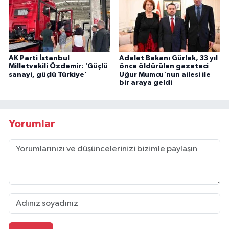
AK Parti İstanbul
Adalet Bakanı Gürlek, 33 yıl
Milletvekili Özdemir: 'Güçlü
önce öldürülen gazeteci
sanayi, güçlü Türkiye'
Uğur Mumcu'nun ailesi ile
bir araya geldi
Yorumlar