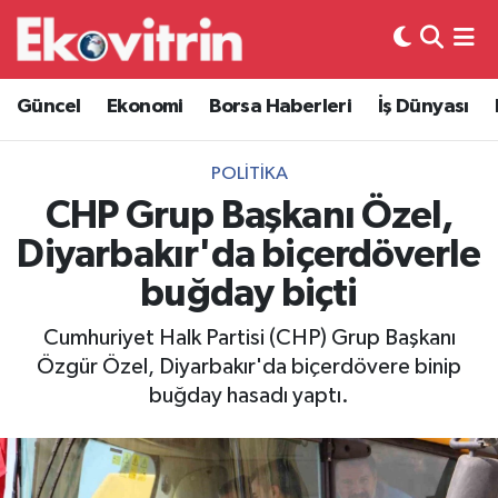
Güncel
Hava Durumu
Güncel
Ekonomi
Borsa Haberleri
İş Dünyası
Ekonomi
Trafik Durumu
POLITIKA
Borsa Haberleri
Süper Lig Puan Durumu ve Fikstür
CHP Grup Başkanı Özel,
Diyarbakır'da biçerdöverle
İş Dünyası
Tüm Manşetler
buğday biçti
Lojistik
Son Dakika Haberleri
Cumhuriyet Halk Partisi (CHP) Grup Başkanı
Özgür Özel, Diyarbakır'da biçerdövere binip
Otovitrin
Haber Arşivi
buğday hasadı yaptı.
Asayiş
Magazin