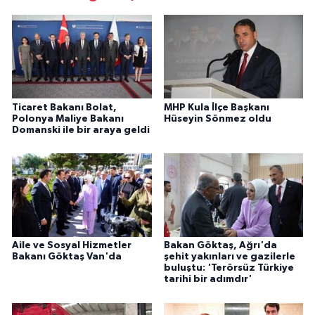
Ticaret Bakanı Bolat,
MHP Kula İlçe Başkanı
Polonya Maliye Bakanı
Hüseyin Sönmez oldu
Domanski ile bir araya geldi
Aile ve Sosyal Hizmetler
Bakan Göktaş, Ağrı'da
Bakanı Göktaş Van'da
şehit yakınları ve gazilerle
buluştu: 'Terörsüz Türkiye
tarihi bir adımdır'