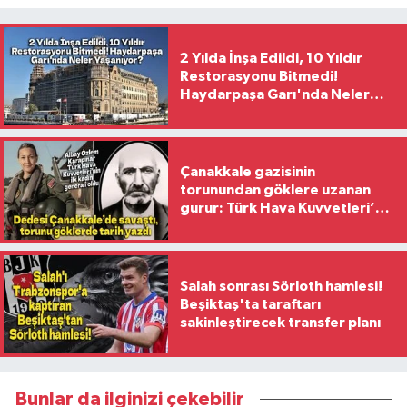
2 Yılda İnşa Edildi, 10 Yıldır
Restorasyonu Bitmedi!
Haydarpaşa Garı'nda Neler
Yaşanıyor?
Çanakkale gazisinin
torunundan göklere uzanan
gurur: Türk Hava Kuvvetleri’nin
ilk kadın generali oldu
Salah sonrası Sörloth hamlesi!
Beşiktaş'ta taraftarı
sakinleştirecek transfer planı
Bunlar da ilginizi çekebilir