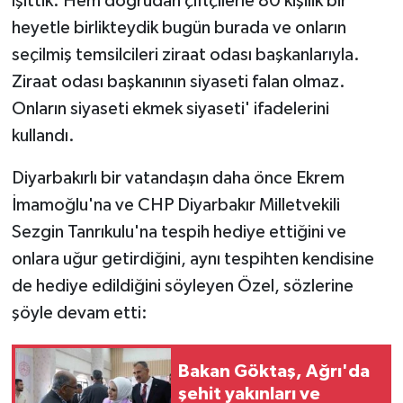
işittik. Hem doğrudan çiftçilerle 80 kişilik bir
heyetle birlikteydik bugün burada ve onların
seçilmiş temsilcileri ziraat odası başkanlarıyla.
Ziraat odası başkanının siyaseti falan olmaz.
Onların siyaseti ekmek siyaseti' ifadelerini
kullandı.
Diyarbakırlı bir vatandaşın daha önce Ekrem
İmamoğlu'na ve CHP Diyarbakır Milletvekili
Sezgin Tanrıkulu'na tespih hediye ettiğini ve
onlara uğur getirdiğini, aynı tespihten kendisine
de hediye edildiğini söyleyen Özel, sözlerine
şöyle devam etti:
Bakan Göktaş, Ağrı'da
şehit yakınları ve