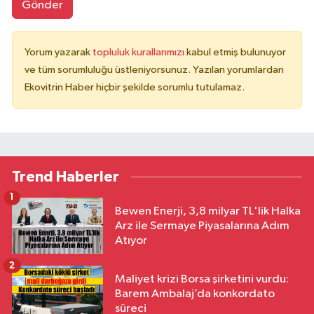
Gönder
Yorum yazarak
topluluk kurallarımızı
kabul etmiş bulunuyor
ve tüm sorumluluğu üstleniyorsunuz. Yazılan yorumlardan
Ekovitrin Haber hiçbir şekilde sorumlu tutulamaz.
Trend Haberler
1
Bewen Enerji, 3,8 milyar TL'lik Halka
Arz ile Sermaye Piyasalarına Adım
Atıyor
2
Maliyet krizi Borsa şirketini vurdu:
Barem Ambalaj’da konkordato
süreci