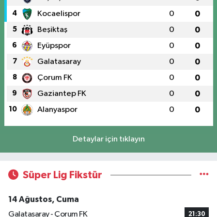
4
Kocaelispor
0
0
5
Beşiktaş
0
0
6
Eyüpspor
0
0
7
Galatasaray
0
0
8
Çorum FK
0
0
9
Gaziantep FK
0
0
10
Alanyaspor
0
0
Detaylar için tıklayın
Süper Lig Fikstür
14 Ağustos, Cuma
Galatasaray - Çorum FK
21:30