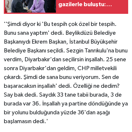
gazilerle buluştu:
'Terörsüz Türkiye tarihi
bir adımdır'
''Şimdi diyor ki 'Bu tespih çok özel bir tespih.
Bunu sana yaptım' dedi. Beylikdüzü Belediye
Başkanıydı Ekrem Başkan, İstanbul Büyükşehir
Belediye Başkanı seçildi. Sezgin Tanrıkulu'na bunu
verdim, Diyarbakır'dan seçilirsin inşallah. 25 sene
sonra Diyarbakır'dan geldim, CHP milletvekili
çıkardı. Şimdi de sana bunu veriyorum. Sen de
başaracaksın inşallah' dedi. Özelliği ne dedim?
Say bak dedi. Saydık 33 tane tabii burada, 3 de
burada var 36. İnşallah ya partine döndüğünde ya
bir yolunu bulduğunda yüzde 36'dan aşağı
başlamasın dedi.'