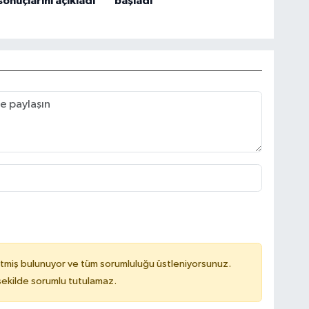
sonuçlarını açıkladı
başladı
tmiş bulunuyor ve tüm sorumluluğu üstleniyorsunuz.
 şekilde sorumlu tutulamaz.