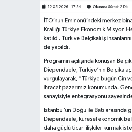
12.05.2026 - 17:34
Okunma Süresi: 2 Dk
İTO’nun Eminönü’ndeki merkez binas
Krallığı Türkiye Ekonomik Misyon He
katıldı. Türk ve Belçikalı iş insanları
de yapıldı.
Programın açılışında konuşan Belç
Diependaele, Türkiye’nin Belçika açı
vurgulayarak, “Türkiye bugün Çin v
ihracat pazarımız konumunda. Genç
sanayisiyle entegrasyonu sayesinde 
İstanbul’un Doğu ile Batı arasında g
Diependaele, küresel ekonomik belirs
daha güçlü ticari ilişkiler kurmak is