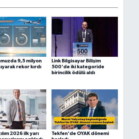
muzda 9,5 milyon
Link Bilgisayar Bilişim
şıyarak rekor kırdı
500'de iki kategoride
birincilik ödülü aldı
ılım 2026 ilk yarı
Tekfen'de OYAK dönemi