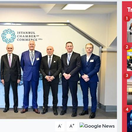
T
1
2
3
4
-
+
A
A