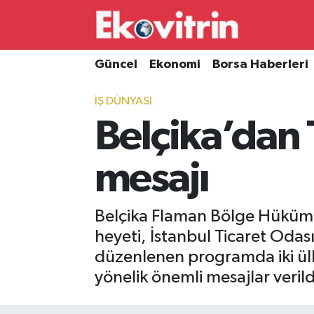
Güncel
Hava Durumu
Güncel
Ekonomi
Borsa Haberleri
Ekonomi
Trafik Durumu
İŞ DÜNYASI
Belçika’dan T
Borsa Haberleri
Süper Lig Puan Durumu ve Fikstür
İş Dünyası
Tüm Manşetler
mesajı
Lojistik
Son Dakika Haberleri
Belçika Flaman Bölge Hüküme
Otovitrin
Haber Arşivi
heyeti, İstanbul Ticaret Odası
düzenlenen programda iki ülke a
Asayiş
yönelik önemli mesajlar verild
Magazin