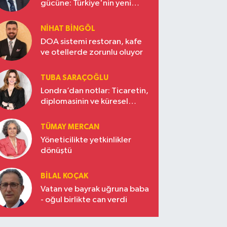
gücüne: Türkiye'nin yeni
ekonomi vizyonu
NIHAT BINGÖL
DOA sistemi restoran, kafe
ve otellerde zorunlu oluyor
TUBA SARAÇOĞLU
Londra’dan notlar: Ticaretin,
diplomasinin ve küresel
vizyonun başkentinde
Türkiye’nin yükselen gücü
TÜMAY MERCAN
Yöneticilikte yetkinlikler
dönüştü
BILAL KOÇAK
Vatan ve bayrak uğruna baba
- oğul birlikte can verdi