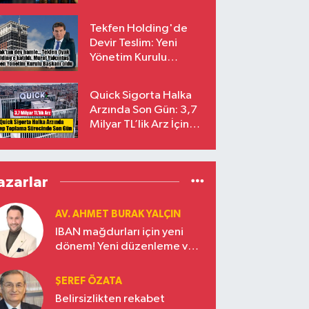
endekslerinden
çıkarılıyor
Tekfen Holding'de
Devir Teslim: Yeni
Yönetim Kurulu
Başkanı Prof. Dr. Murat
Yalçıntaş Oldu!
Quick Sigorta Halka
Arzında Son Gün: 3,7
Milyar TL’lik Arz İçin
Talepler Bugün Sona
Eriyor
azarlar
AV. AHMET BURAK YALÇIN
IBAN mağdurları için yeni
dönem! Yeni düzenleme ve
ceza indirim oranları
ŞEREF ÖZATA
Belirsizlikten rekabet