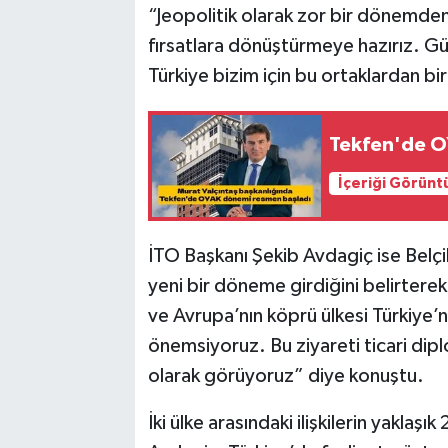
“Jeopolitik olarak zor bir dönemde
fırsatlara dönüştürmeye hazırız. Güçl
Türkiye bizim için bu ortaklardan biri
Tekfen'de O
İçeriği Görünt
İTO Başkanı Şekib Avdagiç ise Belçika
yeni bir döneme girdiğini belirterek,
ve Avrupa’nın köprü ülkesi Türkiye’n
önemsiyoruz. Bu ziyareti ticari dip
olarak görüyoruz” diye konuştu.
İki ülke arasındaki ilişkilerin yaklaşı