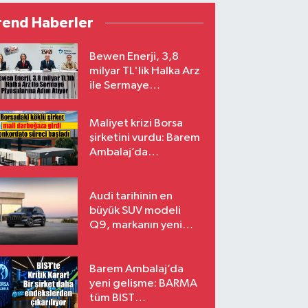
rend Haberler
Bewen Enerji, 3,8
milyar TL'lik Halka Arz
ile Sermaye
Piyasalarına Adım
Atıyor
Maliyet krizi Borsa
şirketini vurdu: Barem
Ambalaj’da
konkordato süreci
Audi tarihinin en
büyük SUV modeli
Q9, markanın yeni
amiral gemisi oluyor
Barem Ambalaj’da
yeni gelişme: BARMA
tüm BIST