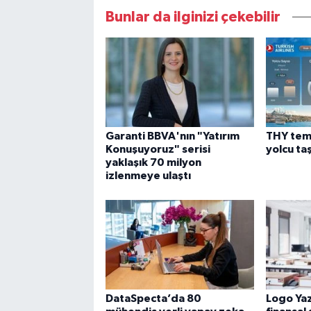
Bunlar da ilginizi çekebilir
Garanti BBVA'nın "Yatırım
THY tem
Konuşuyoruz" serisi
yolcu ta
yaklaşık 70 milyon
izlenmeye ulaştı
DataSpecta’da 80
Logo Yaz