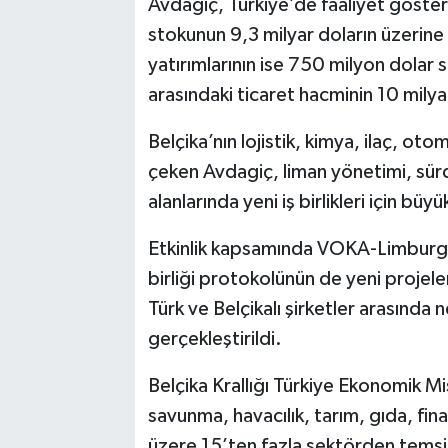
Avdagiç, Türkiye’de faaliyet göste
stokunun 9,3 milyar doların üzerine ç
yatırımlarının ise 750 milyon dolar 
arasındaki ticaret hacminin 10 milya
Belçika’nın lojistik, kimya, ilaç, o
çeken Avdagiç, liman yönetimi, sürdür
alanlarında yeni iş birlikleri için bü
Etkinlik kapsamında VOKA-Limburg T
birliği protokolünün de yeni projel
Türk ve Belçikalı şirketler arasında 
gerçekleştirildi.
Belçika Krallığı Türkiye Ekonomik Mis
savunma, havacılık, tarım, gıda, fi
üzere 15’ten fazla sektörden temsilc