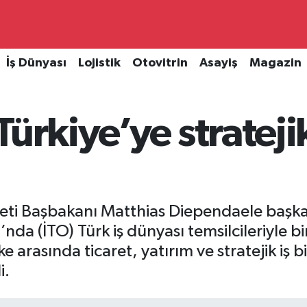
İş Dünyası
Lojistik
Otovitrin
Asayiş
Magazin
ürkiye’ye strateji
ti Başbakanı Matthias Diependaele başka
’nda (İTO) Türk iş dünyası temsilcileriyle bi
rasında ticaret, yatırım ve stratejik iş bir
i.