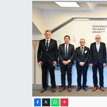
Gayrimenkul
Spor
Eğitim