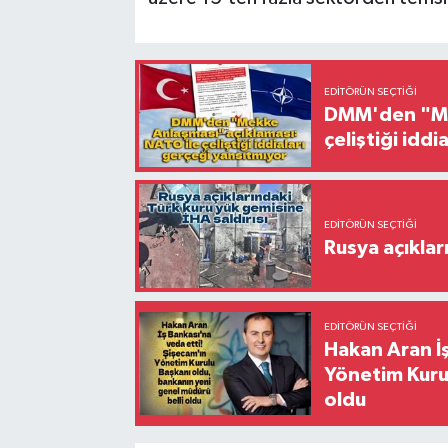
EDITÖRÜN SEÇTIĞI
DMM'den "Mek
çeliştiği idd
EDITÖRÜN SEÇTIĞI
Rusya açıklar
EDITÖRÜN SEÇTIĞI
Hakan Aran İş
Yönetim Kurul
oldu