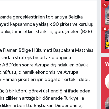
5
ında gerçekleştirilen toplantıya Belçika
yeti kapsamında yaklaşık 90 şirket ve kuruluş
6
nı buluşturan etkinlikte ikili iş görüşmeleri (B2B)
ika Flaman Bölge Hükümeti Başbakanı Matthias
sından stratejik bir ortak olduğunu
Y
e ABD’den sonra Avrupa dışındaki en büyük
 nüfusu, dinamik ekonomisi ve Avrupa
Flaman şirketleri için doğal bir ortak” dedi.
üçlü bir köprü görevi üstlendiğini ifade eden
izliklerin arttığı bir dönemde Türkiye ile
tediklerini belirtti. Başbakan Diependaele,