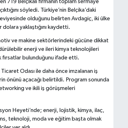
ren 719 Belçikalı firmanın toplam sermaye
ıktığını söyledi. Türkiye’nin Belçika’daki
seviyesinde olduğunu belirten Avdagiç, iki ülke
r dolara yaklaştığını kaydetti.
tomotiv ve makine sektörlerindeki gücüne dikkat
ülebilir enerji ve ileri kimya teknolojileri
yük fırsatlar bulunduğunu ifade etti.
icaret Odası ile daha önce imzalanan iş
erin önünü açacağı belirtildi. Program sonunda
networking ve ikili iş görüşmeleri
yon Heyeti’nde; enerji, lojistik, kimya, ilaç,
nans, teknoloji, moda ve eğitim başta olmak
iler yer aldı.