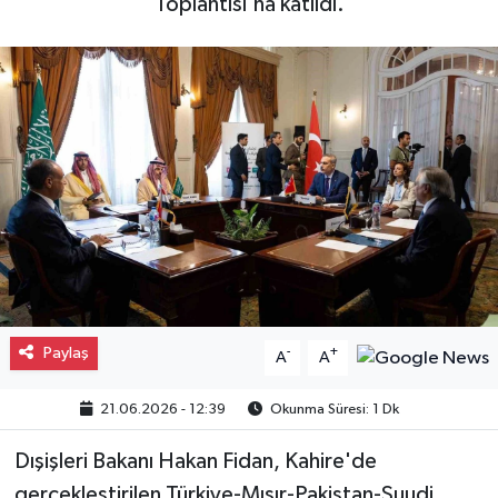
Toplantısı'na katıldı.
Gayrimenkul
Spor
Eğitim
Paylaş
-
+
A
A
21.06.2026 - 12:39
Okunma Süresi: 1 Dk
Dışişleri Bakanı Hakan Fidan, Kahire'de
gerçekleştirilen Türkiye-Mısır-Pakistan-Suudi