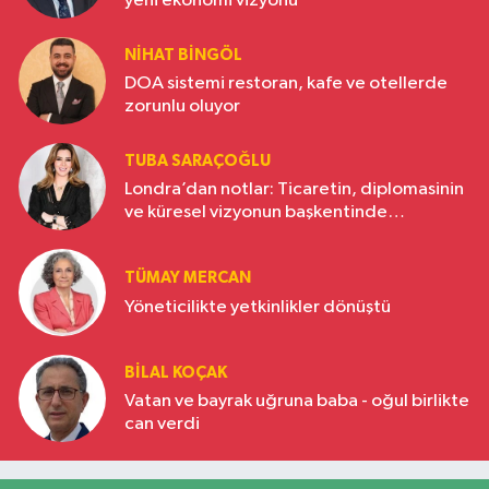
yeni ekonomi vizyonu
NIHAT BINGÖL
DOA sistemi restoran, kafe ve otellerde
zorunlu oluyor
TUBA SARAÇOĞLU
Londra’dan notlar: Ticaretin, diplomasinin
ve küresel vizyonun başkentinde
Türkiye’nin yükselen gücü
TÜMAY MERCAN
Yöneticilikte yetkinlikler dönüştü
BILAL KOÇAK
Vatan ve bayrak uğruna baba - oğul birlikte
can verdi