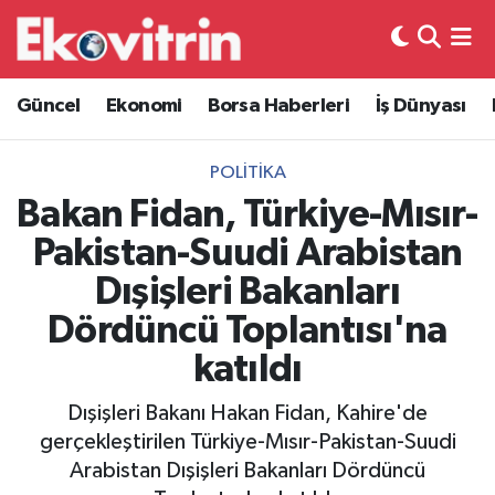
Güncel
Hava Durumu
Güncel
Ekonomi
Borsa Haberleri
İş Dünyası
Ekonomi
Trafik Durumu
POLITIKA
Borsa Haberleri
Süper Lig Puan Durumu ve Fikstür
Bakan Fidan, Türkiye-Mısır-
Pakistan-Suudi Arabistan
İş Dünyası
Tüm Manşetler
Dışişleri Bakanları
Lojistik
Son Dakika Haberleri
Dördüncü Toplantısı'na
katıldı
Otovitrin
Haber Arşivi
Dışişleri Bakanı Hakan Fidan, Kahire'de
Asayiş
gerçekleştirilen Türkiye-Mısır-Pakistan-Suudi
Arabistan Dışişleri Bakanları Dördüncü
Magazin