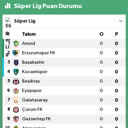
Süper Lig Puan Durumu
Süper Lig
#
Takım
O
P
1
Amed
0
0
2
Erzurumspor FK
0
0
3
Başakşehir
0
0
4
Kocaelispor
0
0
5
Beşiktaş
0
0
6
Eyüpspor
0
0
7
Galatasaray
0
0
8
Çorum FK
0
0
9
Gaziantep FK
0
0