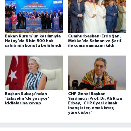
Bakan Kurum'un katılımıyla
Cumhurbaşkanı Erdoğan,
Hatay'da 8 bin 500 hak
Mekke'de Selman ve Şerif
sahibinin konutu belirlendi
ile cuma namazını kıldı
Başkan Subaşı'ndan
CHP Genel Başkan
'Eskişehir'de yaşıyor'
Yardımcısı Prof. Dr. Ali Rıza
iddialarına cevap
Erbay, 'CHP üyesi olmak
inanç ister, emek ister,
yürek ister'