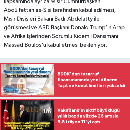
kapsamında ayrıca Mısır Cumhurbaşkanı
Abdülfettah es-Sisi tarafından kabul edilmesi,
Mısır Dışişleri Bakanı Badr Abdelatty ile
görüşmesi ve ABD Başkanı Donald Trump'ın Arap
ve Afrika İşlerinden Sorumlu Kıdemli Danışmanı
Massad Boulos'u kabul etmesi bekleniyor.
BDDK'dan tasarruf
finansmanında yeni dönem:
Taşıt ve konut limitleri yükseldi
VakıfBank’ın aktif büyüklüğü
yıllık bazda yüzde 28 artışla
5,8 trilyon TL’yi aştı