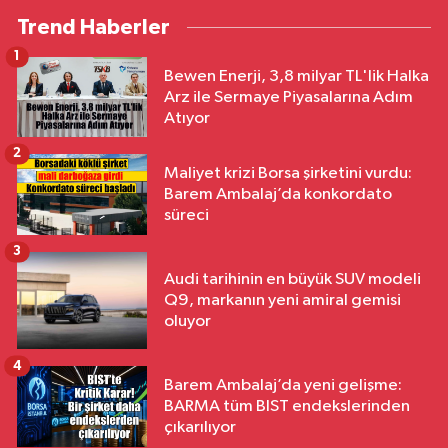
Trend Haberler
1
Bewen Enerji, 3,8 milyar TL'lik Halka
Arz ile Sermaye Piyasalarına Adım
Atıyor
2
Maliyet krizi Borsa şirketini vurdu:
Barem Ambalaj’da konkordato
süreci
3
Audi tarihinin en büyük SUV modeli
Q9, markanın yeni amiral gemisi
oluyor
4
Barem Ambalaj’da yeni gelişme:
BARMA tüm BIST endekslerinden
çıkarılıyor