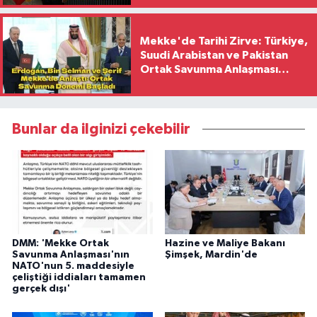
Mekke'de Tarihi Zirve: Türkiye,
Suudi Arabistan ve Pakistan
Ortak Savunma Anlaşması
İmzaladı
Bunlar da ilginizi çekebilir
DMM: 'Mekke Ortak
Hazine ve Maliye Bakanı
Savunma Anlaşması'nın
Şimşek, Mardin'de
NATO'nun 5. maddesiyle
çeliştiği iddiaları tamamen
gerçek dışı'