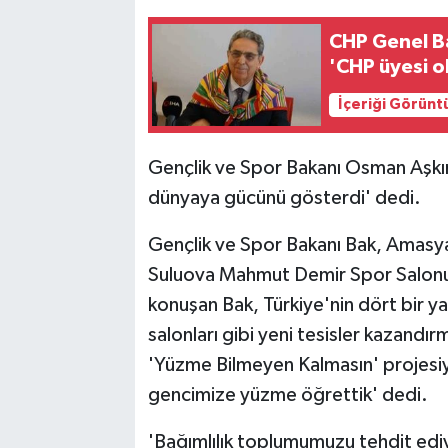
CHP Genel Ba
'CHP üyesi ol
İçeriği Görünt
Gençlik ve Spor Bakanı Osman Aşkı
dünyaya gücünü gösterdi' dedi.
Gençlik ve Spor Bakanı Bak, Amasya
Suluova Mahmut Demir Spor Salonu'n
konuşan Bak, Türkiye'nin dört bir y
salonları gibi yeni tesisler kazand
'Yüzme Bilmeyen Kalmasın' projesi
gencimize yüzme öğrettik' dedi.
'Bağımlılık toplumumuzu tehdit edi