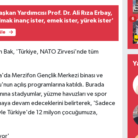
şkan Yardımcısı Prof. Dr. Ali Rıza Erbay,
6
mak inanç ister, emek ister, yürek ister'
üle
n Bak, 'Türkiye, NATO Zirvesi'nde tüm
Y
'da Merzifon Gençlik Merkezi binası ve
un açılış programlarına katıldı. Burada
anına stadyumlar, yüzme havuzları ve spor
ırmaya devam edeceklerini belirterek, 'Sadece
yle Türkiye'de 12 milyon çocuğumuza,
yor'