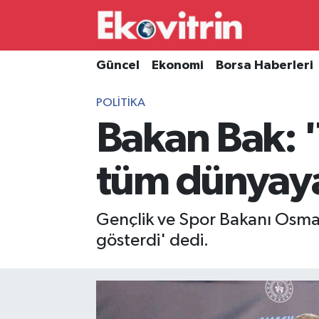
Güncel
Hava Durumu
Güncel
Ekonomi
Borsa Haberleri
Ekonomi
Trafik Durumu
POLITIKA
Bakan Bak: 
Borsa Haberleri
Süper Lig Puan Durumu ve Fikstür
İş Dünyası
Tüm Manşetler
tüm dünyaya
Lojistik
Son Dakika Haberleri
Gençlik ve Spor Bakanı Osma
Otovitrin
Haber Arşivi
gösterdi' dedi.
Asayiş
Magazin