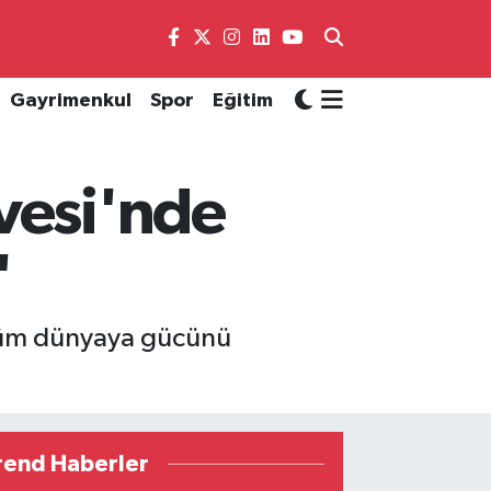
Gayrimenkul
Spor
Eğitim
vesi'nde
'
 tüm dünyaya gücünü
rend Haberler