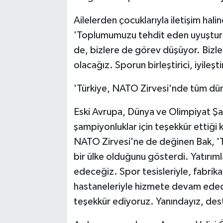
Ailelerden çocuklarıyla iletişim hali
'Toplumumuzu tehdit eden uyuşturuc
de, bizlere de görev düşüyor. Bizler
olacağız. Sporun birleştirici, iyileş
'Türkiye, NATO Zirvesi'nde tüm dü
Eski Avrupa, Dünya ve Olimpiyat 
şampiyonluklar için teşekkür ettiği
NATO Zirvesi'ne de değinen Bak, '
bir ülke olduğunu gösterdi. Yatır
edeceğiz. Spor tesisleriyle, fabrikal
hastaneleriyle hizmete devam edece
teşekkür ediyoruz. Yanındayız, destek