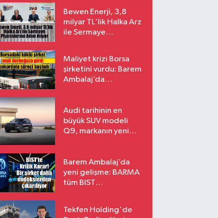
Bewen Enerji, 3,8
milyar TL'lik Halka Arz
ile Sermaye
Piyasalarına Adım
Atıyor
Maliyet krizi Borsa
şirketini vurdu: Barem
Ambalaj’da
konkordato süreci
Audi tarihinin en
büyük SUV modeli
Q9, markanın yeni
amiral gemisi oluyor
Barem Ambalaj’da
yeni gelişme: BARMA
tüm BIST
endekslerinden
çıkarılıyor
Tekfen Holding'de