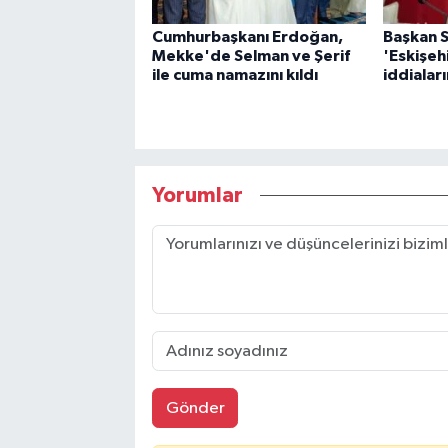
Cumhurbaşkanı Erdoğan,
Başkan 
Mekke'de Selman ve Şerif
'Eskişeh
ile cuma namazını kıldı
iddialar
Yorumlar
Gönder