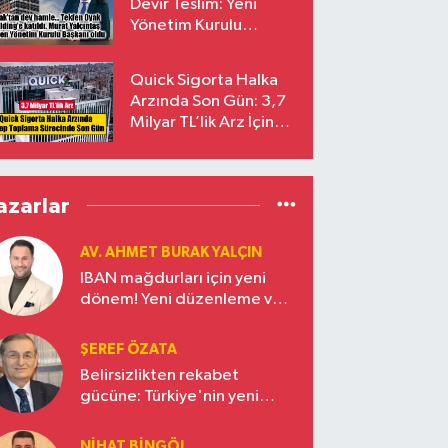
Devir Teslim: Yeni
Yönetim Kurulu
Başkanı Prof. Dr. Murat
Yalçıntaş Oldu!
Quick Sigorta Halka
Arzında Son Gün: 3,7
Milyar TL’lik Arz İçin
Talepler Bugün Sona
Eriyor
azarlar
AV. AHMET BURAK YALÇIN
IBAN mağdurları için yeni
dönem! Yeni düzenleme ve
ceza indirim oranları
ŞEREF ÖZATA
Belirsizlikten rekabet
gücüne: Türkiye'nin yeni
ekonomi vizyonu
NIHAT BINGÖL