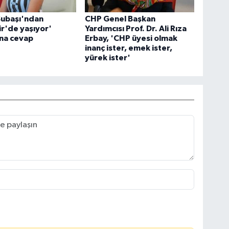
Subaşı'ndan
CHP Genel Başkan
ir'de yaşıyor'
Yardımcısı Prof. Dr. Ali Rıza
ına cevap
Erbay, 'CHP üyesi olmak
inanç ister, emek ister,
yürek ister'