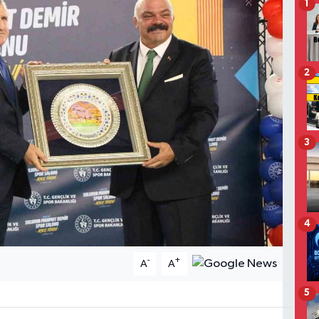
1
2
3
4
-
+
A
A
5