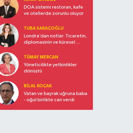
DOA sistemi restoran, kafe
ve otellerde zorunlu oluyor
TUBA SARAÇOĞLU
Londra’dan notlar: Ticaretin,
diplomasinin ve küresel
vizyonun başkentinde
Türkiye’nin yükselen gücü
TÜMAY MERCAN
Yöneticilikte yetkinlikler
dönüştü
BILAL KOÇAK
Vatan ve bayrak uğruna baba
- oğul birlikte can verdi