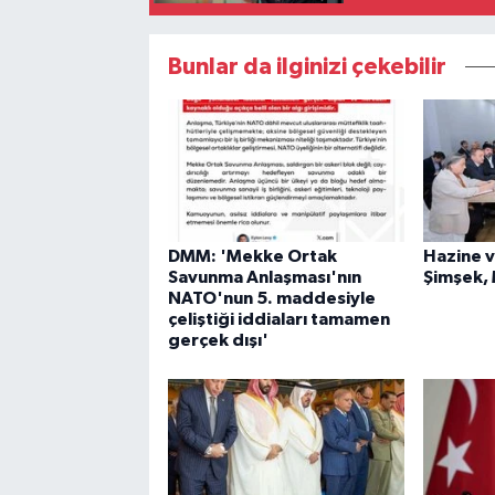
Bunlar da ilginizi çekebilir
DMM: 'Mekke Ortak
Hazine v
Savunma Anlaşması'nın
Şimşek,
NATO'nun 5. maddesiyle
çeliştiği iddiaları tamamen
gerçek dışı'