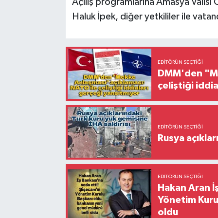
Açılış programlarına Amasya Valisi 
Haluk İpek, diğer yetkililer ile vatan
EDITÖRÜN SEÇTIĞI
DMM'den "Mek
çeliştiği idd
EDITÖRÜN SEÇTIĞI
Rusya açıklar
EDITÖRÜN SEÇTIĞI
Hakan Aran İş
Yönetim Kurul
oldu