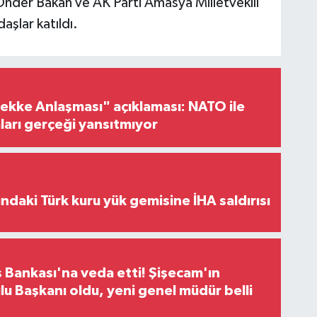
Önder Bakan ve AK Parti Amasya Milletvekili
daşlar katıldı.
ke Anlaşması" açıklaması: NATO ile
iaları gerçeği yansıtmıyor
ındaki Türk kuru yük gemisine İHA saldırısı
 Bankası'na veda etti! Şişecam'ın
u Başkanı oldu, yeni genel müdür belli