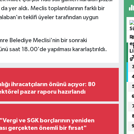
 yer aldı. Meclis toplantılarının farklı bir
aban'ın teklifi üyeler tarafından uygun
e Belediye Meclisi'nin bir sonraki
nü saat 18.00'de yapılması kararlaştırıldı.
lığı ihracatçıların önünü açıyor: 80
ektörel pazar raporu hazırlandı
"Vergi ve SGK borçlarının yeniden
ası gerçekten önemli bir fırsat"