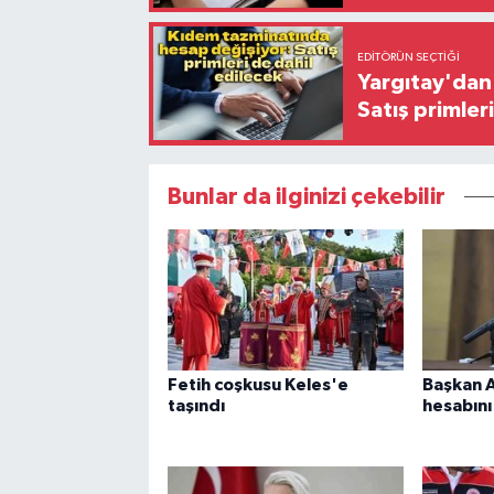
EDITÖRÜN SEÇTIĞI
Yargıtay'dan 
Satış primler
Bunlar da ilginizi çekebilir
Fetih coşkusu Keles'e
Başkan A
taşındı
hesabını