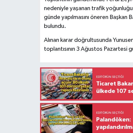
nedeniyle yaşanan trafik yoğunluğu da
günde yapılmasını öneren Başkan Bal
bulundu.
Alınan karar doğrultusunda Yunusemr
toplantısının 3 Ağustos Pazartesi gü
EDITÖRÜN SEÇTIĞI
Ticaret Bakan
ülkede 107 s
EDITÖRÜN SEÇTIĞI
Palandöken: 
yapılandırılm