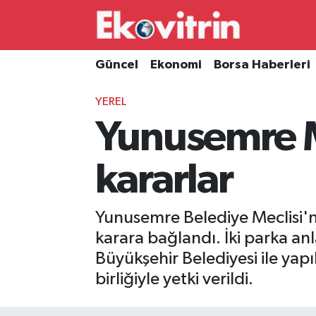
Güncel
Hava Durumu
Güncel
Ekonomi
Borsa Haberleri
Ekonomi
Trafik Durumu
YEREL
Yunusemre M
Borsa Haberleri
Süper Lig Puan Durumu ve Fikstür
İş Dünyası
Tüm Manşetler
kararlar
Lojistik
Son Dakika Haberleri
Yunusemre Belediye Meclisi'n
Otovitrin
Haber Arşivi
karara bağlandı. İki parka anl
Büyükşehir Belediyesi ile yap
Asayiş
birliğiyle yetki verildi.
Magazin