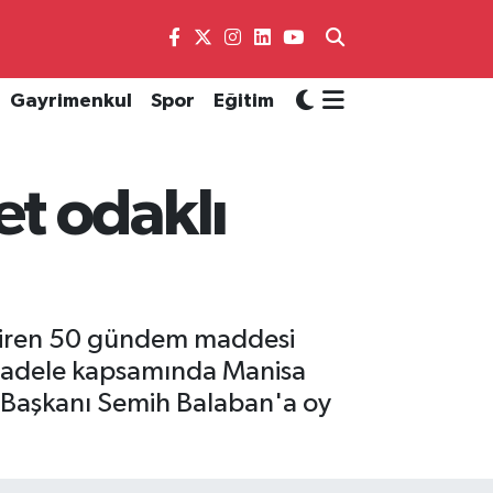
Gayrimenkul
Spor
Eğitim
t odaklı
endiren 50 gündem maddesi
 mücadele kapsamında Manisa
ye Başkanı Semih Balaban'a oy