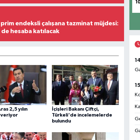
1
prim endeksli çalışana tazminat müjdesi:
i de hesaba katılacak
1
Ga
1
Ko
Ka
ras 2,5 yılın
İçişleri Bakanı Çiftçi,
 veriyor
Türkeli'de incelemelerde
Ge
bulundu
Ga