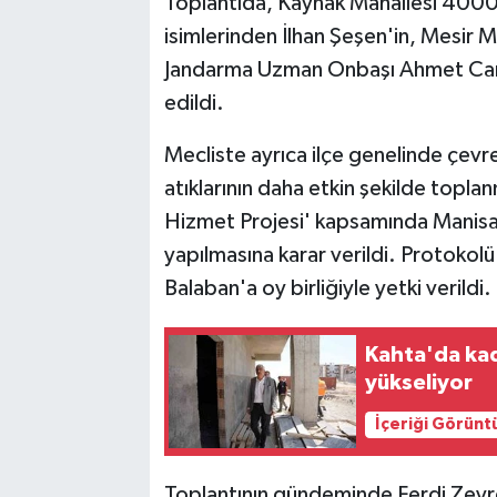
Toplantıda, Kaynak Mahallesi 4000 
isimlerinden İlhan Şeşen'in, Mesir M
Jandarma Uzman Onbaşı Ahmet Can Sa
edildi.
Mecliste ayrıca ilçe genelinde çevre 
atıklarının daha etkin şekilde topla
Hizmet Projesi' kapsamında Manisa B
yapılmasına karar verildi. Protoko
Balaban'a oy birliğiyle yetki verildi.
Kahta'da ka
yükseliyor
İçeriği Görünt
Toplantının gündeminde Ferdi Zeyrek