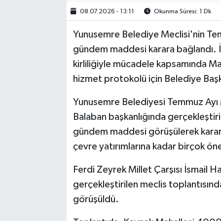
08.07.2026 - 13:11
Okunma Süresi: 1 Dk
Yunusemre Belediye Meclisi'nin Temm
gündem maddesi karara bağlandı. İki 
kirliliğiyle mücadele kapsamında Ma
hizmet protokolü için Belediye Başka
Yunusemre Belediyesi Temmuz Ayı M
Balaban başkanlığında gerçekleştiril
gündem maddesi görüşülerek karara 
çevre yatırımlarına kadar birçok önem
Ferdi Zeyrek Millet Çarşısı İsmail 
gerçekleştirilen meclis toplantısı
görüşüldü.