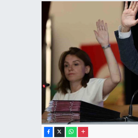
Gayrimenkul
Spor
Eğitim