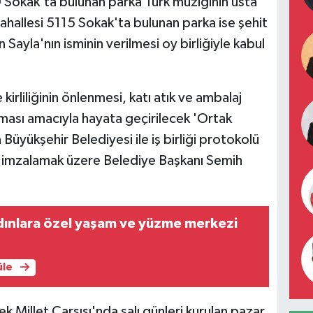
Sokak'ta bulunan parka Türk müziğinin usta
ahallesi 5115 Sokak'ta bulunan parka ise şehit
yla'nın isminin verilmesi oy birliğiyle kabul
kirliliğinin önlenmesi, katı atık ve ambalaj
nması amacıyla hayata geçirilecek 'Ortak
üyükşehir Belediyesi ile iş birliği protokolü
lü imzalamak üzere Belediye Başkanı Semih
dınlara özel yaşam ve yüzme merkezi
üle
 Millet Çarşısı'nda salı günleri kurulan pazar