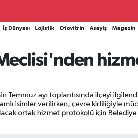
İş Dünyası
Lojistik
Otovitrin
Asayiş
Magazin
eclisi'nden hizme
in Temmuz ayı toplantısında ilçeyi ilgil
amlı isimler verilirken, çevre kirliliğiyle
ılacak ortak hizmet protokolü için Beledi