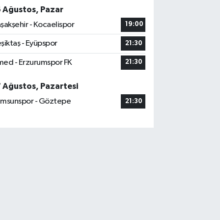
6 Ağustos, Pazar
şakşehir - Kocaelispor
19:00
şiktaş - Eyüpspor
21:30
ed - Erzurumspor FK
21:30
7 Ağustos, Pazartesi
msunspor - Göztepe
21:30