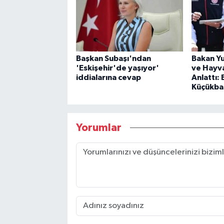
Başkan Subaşı'ndan
Bakan Yu
'Eskişehir'de yaşıyor'
ve Hayva
iddialarına cevap
Anlattı:
Küçükbaş
Yorumlar