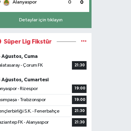
0
Alanyaspor
0
0
Detaylar için tıklayın
Süper Lig Fikstür
4 Ağustos, Cuma
latasaray - Çorum FK
21:30
5 Ağustos, Cumartesi
nyaspor - Rizespor
19:00
sımpaşa - Trabzonspor
19:00
nçlerbirliği S.K. - Fenerbahçe
21:30
ziantep FK - Alanyaspor
21:30