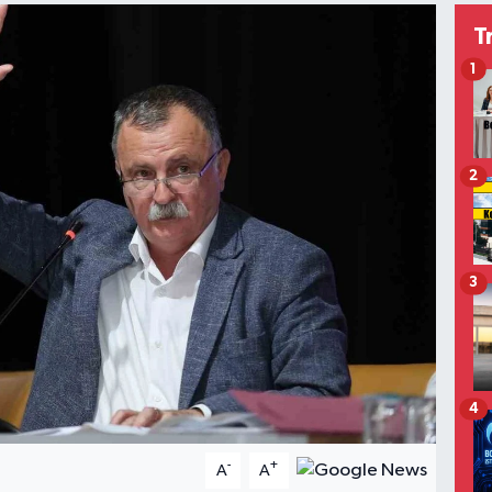
T
1
2
3
4
-
+
A
A