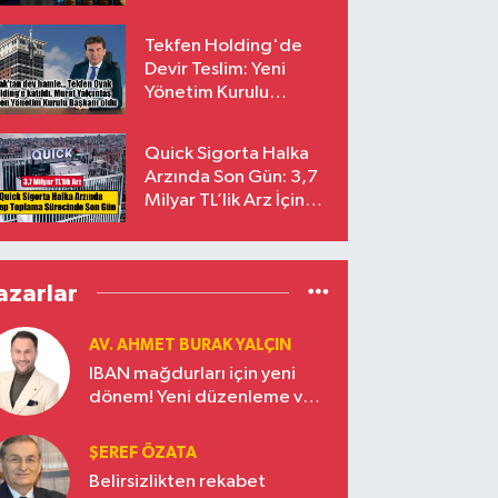
endekslerinden
çıkarılıyor
Tekfen Holding'de
Devir Teslim: Yeni
Yönetim Kurulu
Başkanı Prof. Dr. Murat
Yalçıntaş Oldu!
Quick Sigorta Halka
Arzında Son Gün: 3,7
Milyar TL’lik Arz İçin
Talepler Bugün Sona
Eriyor
azarlar
AV. AHMET BURAK YALÇIN
IBAN mağdurları için yeni
dönem! Yeni düzenleme ve
ceza indirim oranları
ŞEREF ÖZATA
Belirsizlikten rekabet