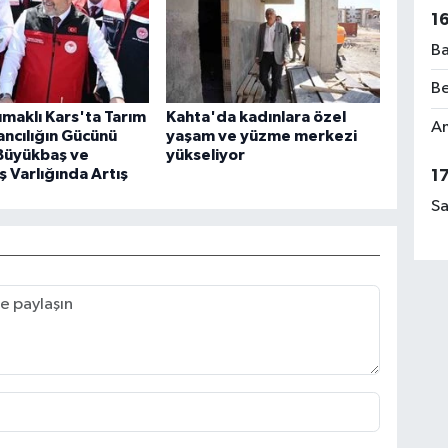
1
Ba
Be
maklı Kars'ta Tarım
Kahta'da kadınlara özel
Am
ncılığın Gücünü
yaşam ve yüzme merkezi
 Büyükbaş ve
yükseliyor
 Varlığında Artış
1
Sa