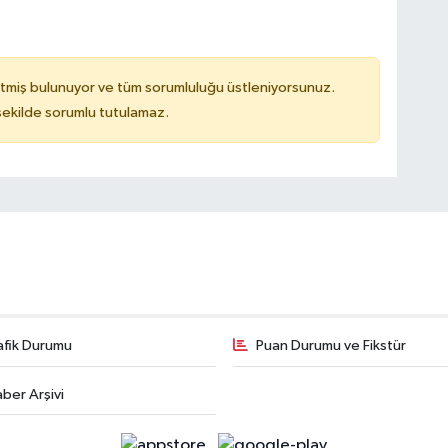
tmiş bulunuyor ve tüm sorumluluğu üstleniyorsunuz.
 şekilde sorumlu tutulamaz.
afik Durumu
Puan Durumu ve Fikstür
ber Arşivi