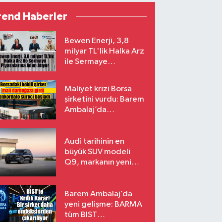
rend Haberler
Bewen Enerji, 3,8
milyar TL'lik Halka Arz
ile Sermaye
Piyasalarına Adım
Atıyor
Maliyet krizi Borsa
şirketini vurdu: Barem
Ambalaj’da
konkordato süreci
Audi tarihinin en
büyük SUV modeli
Q9, markanın yeni
amiral gemisi oluyor
Barem Ambalaj’da
yeni gelişme: BARMA
tüm BIST