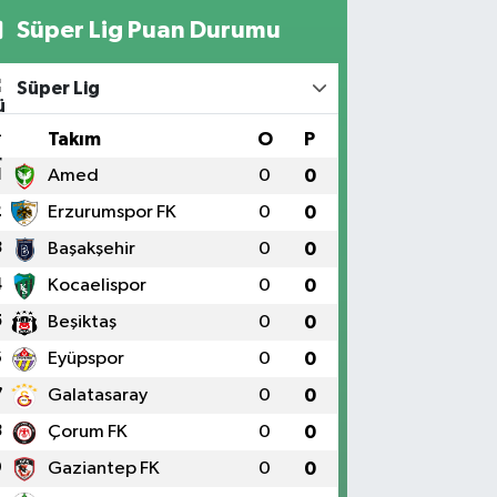
Süper Lig Puan Durumu
Süper Lig
#
Takım
O
P
1
Amed
0
0
2
Erzurumspor FK
0
0
3
Başakşehir
0
0
4
Kocaelispor
0
0
5
Beşiktaş
0
0
6
Eyüpspor
0
0
7
Galatasaray
0
0
8
Çorum FK
0
0
9
Gaziantep FK
0
0