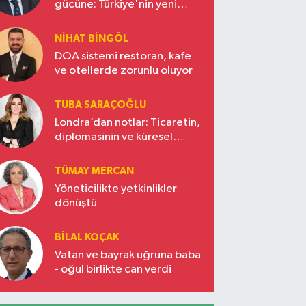
gücüne: Türkiye'nin yeni
ekonomi vizyonu
NIHAT BINGÖL
DOA sistemi restoran, kafe
ve otellerde zorunlu oluyor
TUBA SARAÇOĞLU
Londra’dan notlar: Ticaretin,
diplomasinin ve küresel
vizyonun başkentinde
Türkiye’nin yükselen gücü
TÜMAY MERCAN
Yöneticilikte yetkinlikler
dönüştü
BILAL KOÇAK
Vatan ve bayrak uğruna baba
- oğul birlikte can verdi