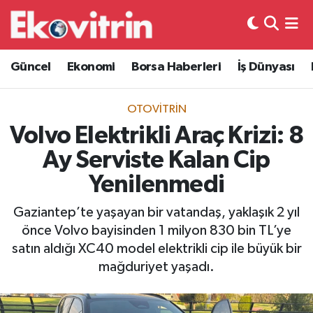
Güncel
Hava Durumu
Güncel
Ekonomi
Borsa Haberleri
İş Dünyası
Ekonomi
Trafik Durumu
OTOVITRIN
Borsa Haberleri
Süper Lig Puan Durumu ve Fikstür
Volvo Elektrikli Araç Krizi: 8
Ay Serviste Kalan Cip
İş Dünyası
Tüm Manşetler
Yenilenmedi
Lojistik
Son Dakika Haberleri
Gaziantep’te yaşayan bir vatandaş, yaklaşık 2 yıl
önce Volvo bayisinden 1 milyon 830 bin TL’ye
Otovitrin
Haber Arşivi
satın aldığı XC40 model elektrikli cip ile büyük bir
mağduriyet yaşadı.
Asayiş
Magazin