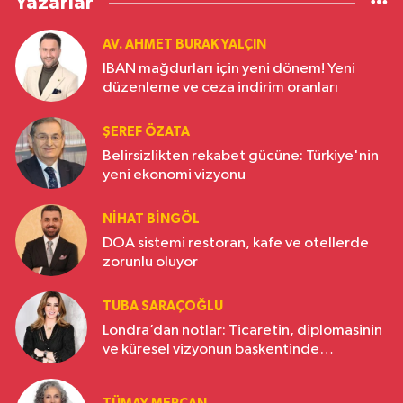
Yazarlar
AV. AHMET BURAK YALÇIN
IBAN mağdurları için yeni dönem! Yeni
düzenleme ve ceza indirim oranları
ŞEREF ÖZATA
Belirsizlikten rekabet gücüne: Türkiye'nin
yeni ekonomi vizyonu
NIHAT BINGÖL
DOA sistemi restoran, kafe ve otellerde
zorunlu oluyor
TUBA SARAÇOĞLU
Londra’dan notlar: Ticaretin, diplomasinin
ve küresel vizyonun başkentinde
Türkiye’nin yükselen gücü