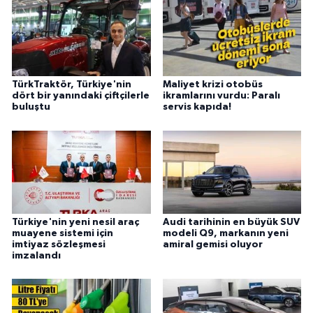
TürkTraktör, Türkiye'nin
Maliyet krizi otobüs
dört bir yanındaki çiftçilerle
ikramlarını vurdu: Paralı
buluştu
servis kapıda!
Türkiye'nin yeni nesil araç
Audi tarihinin en büyük SUV
muayene sistemi için
modeli Q9, markanın yeni
imtiyaz sözleşmesi
amiral gemisi oluyor
imzalandı