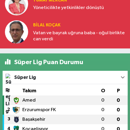
TÜMAY MERCAN
Yöneticilikte yetkinlikler dönüştü
BILAL KOÇAK
Vatan ve bayrak uğruna baba - oğul birlikte
can verdi
Süper Lig Puan Durumu
Süper Lig
#
Takım
O
P
1
Amed
0
0
2
Erzurumspor FK
0
0
3
Başakşehir
0
0
4
Kocaelispor
0
0