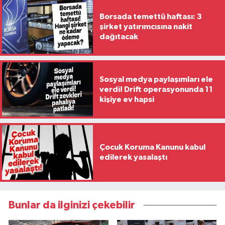
Borsada temettü haftası: 3
şirket yatırımcısına nakit
dağıtacak
Sosyal medya paylaşımları ele
verdi! Drift operasyonunda 11
kişiye ev hapsi
Çocuk Koruma Kanunu kabul
edilerek yasalaştı
Bunlar da ilginizi çekebilir