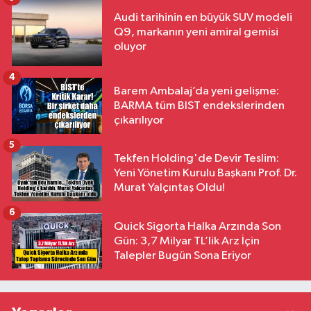
Audi tarihinin en büyük SUV modeli
Q9, markanın yeni amiral gemisi
oluyor
4
Barem Ambalaj’da yeni gelişme:
BARMA tüm BIST endekslerinden
çıkarılıyor
5
Tekfen Holding'de Devir Teslim:
Yeni Yönetim Kurulu Başkanı Prof. Dr.
Murat Yalçıntaş Oldu!
6
Quick Sigorta Halka Arzında Son
Gün: 3,7 Milyar TL’lik Arz İçin
Talepler Bugün Sona Eriyor