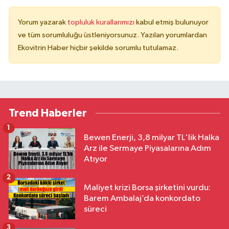
Yorum yazarak
topluluk kurallarımızı
kabul etmiş bulunuyor
ve tüm sorumluluğu üstleniyorsunuz. Yazılan yorumlardan
Ekovitrin Haber hiçbir şekilde sorumlu tutulamaz.
Trend Haberler
1
Bewen Enerji, 3,8 milyar TL'lik Halka
Arz ile Sermaye Piyasalarına Adım
Atıyor
2
Maliyet krizi Borsa şirketini vurdu:
Barem Ambalaj’da konkordato
süreci
3