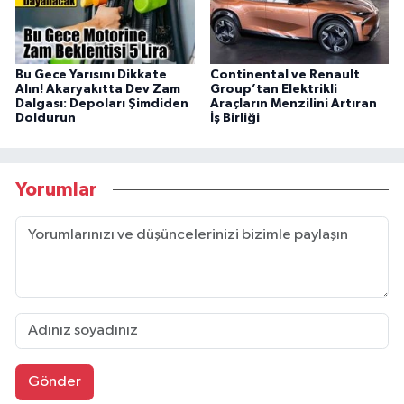
Bu Gece Yarısını Dikkate
Continental ve Renault
Alın! Akaryakıtta Dev Zam
Group’tan Elektrikli
Dalgası: Depoları Şimdiden
Araçların Menzilini Artıran
Doldurun
İş Birliği
Yorumlar
Gönder