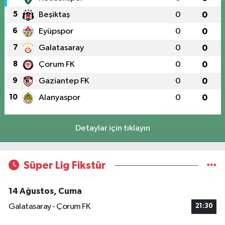
5
Beşiktaş
0
0
6
Eyüpspor
0
0
7
Galatasaray
0
0
8
Çorum FK
0
0
9
Gaziantep FK
0
0
10
Alanyaspor
0
0
Detaylar için tıklayın
Süper Lig Fikstür
14 Ağustos, Cuma
Galatasaray - Çorum FK
21:30