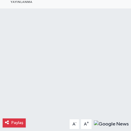
YAYINLANMA
Gayrimenkul
Spor
Eğitim
Paylaş
-
+
A
A