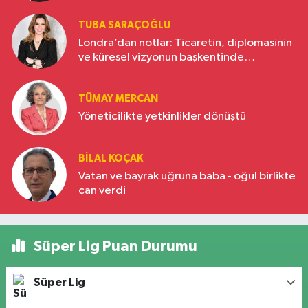
TUBA SARAÇOĞLU
Londra’dan notlar: Ticaretin, diplomasinin
ve küresel vizyonun başkentinde
Türkiye’nin yükselen gücü
TÜMAY MERCAN
Yöneticilikte yetkinlikler dönüştü
BILAL KOÇAK
Vatan ve bayrak uğruna baba - oğul birlikte
can verdi
Süper Lig Puan Durumu
Süper Lig