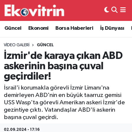
Güncel
Hava Durumu
Güncel
Ekonomi
Borsa Haberleri
İş Dünyası
Ekonomi
Trafik Durumu
VIDEO GALERI
GÜNCEL
Borsa Haberleri
Süper Lig Puan Durumu ve Fikstür
İzmir'de karaya çıkan ABD
askerinin başına çuval
İş Dünyası
Tüm Manşetler
geçirdiler!
Lojistik
Son Dakika Haberleri
İsrail'i korumakla görevli İzmir Limanı'na
demirleyen ABD'nin en büyük taarruz gemisi
Otovitrin
Haber Arşivi
USS Wasp'ta görevli Amerikan askeri İzmir'de
gezintiye çıktı. Vatandaşlar ABD'li askerin
Asayiş
başına çuval geçirdi.
Magazin
02.09.2024 - 17:16