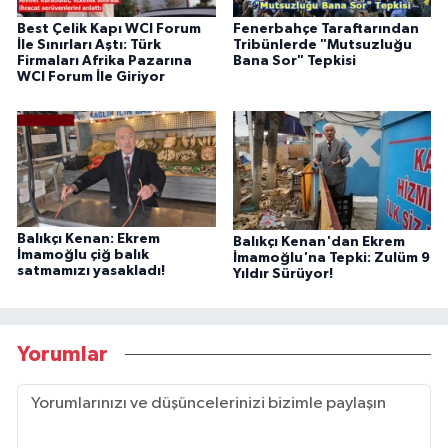
Best Çelik Kapı WCI Forum
Fenerbahçe Taraftarından
İle Sınırları Aştı: Türk
Tribünlerde "Mutsuzluğu
Firmaları Afrika Pazarına
Bana Sor" Tepkisi
WCI Forum İle Giriyor
Balıkçı Kenan: Ekrem
Balıkçı Kenan'dan Ekrem
İmamoğlu çiğ balık
İmamoğlu'na Tepki: Zulüm 9
satmamızı yasakladı!
Yıldır Sürüyor!
Yorumlar