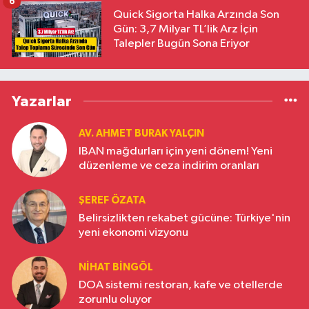
6
Quick Sigorta Halka Arzında Son
Gün: 3,7 Milyar TL’lik Arz İçin
Talepler Bugün Sona Eriyor
Yazarlar
AV. AHMET BURAK YALÇIN
IBAN mağdurları için yeni dönem! Yeni
düzenleme ve ceza indirim oranları
ŞEREF ÖZATA
Belirsizlikten rekabet gücüne: Türkiye'nin
yeni ekonomi vizyonu
NIHAT BINGÖL
DOA sistemi restoran, kafe ve otellerde
zorunlu oluyor