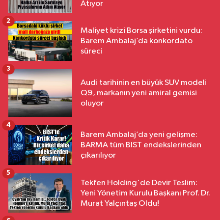
Atıyor
2
Maliyet krizi Borsa şirketini vurdu:
Barem Ambalaj’da konkordato
süreci
3
Audi tarihinin en büyük SUV modeli
Q9, markanın yeni amiral gemisi
oluyor
4
Barem Ambalaj’da yeni gelişme:
BARMA tüm BIST endekslerinden
çıkarılıyor
5
Tekfen Holding'de Devir Teslim:
Yeni Yönetim Kurulu Başkanı Prof. Dr.
Murat Yalçıntaş Oldu!