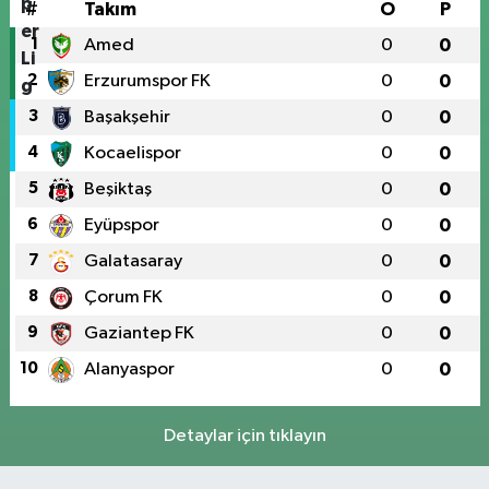
#
Takım
O
P
1
Amed
0
0
2
Erzurumspor FK
0
0
3
Başakşehir
0
0
4
Kocaelispor
0
0
5
Beşiktaş
0
0
6
Eyüpspor
0
0
7
Galatasaray
0
0
8
Çorum FK
0
0
9
Gaziantep FK
0
0
10
Alanyaspor
0
0
Detaylar için tıklayın