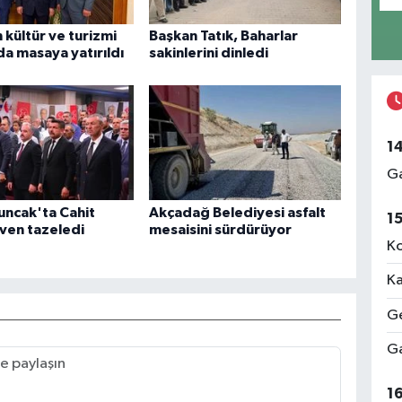
n kültür ve turizmi
Başkan Tatık, Baharlar
a masaya yatırıldı
sakinlerini dinledi
1
Ga
uncak'ta Cahit
Akçadağ Belediyesi asfalt
1
ven tazeledi
mesaisini sürdürüyor
Ko
Ka
Ge
Ga
1