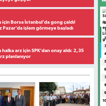
 için Borsa İstanbul’da gong çaldı!
ız Pazar’da işlem görmeye başladı
halka arz için SPK’dan onay aldı: 2,35
arz planlanıyor
1