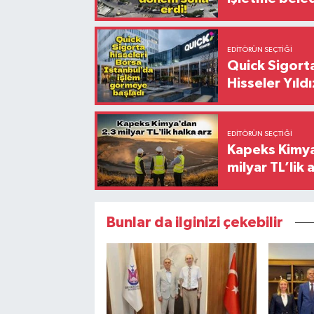
EDITÖRÜN SEÇTIĞI
Quick Sigorta
Hisseler Yıld
EDITÖRÜN SEÇTIĞI
Kapeks Kimya 
milyar TL’lik 
Bunlar da ilginizi çekebilir