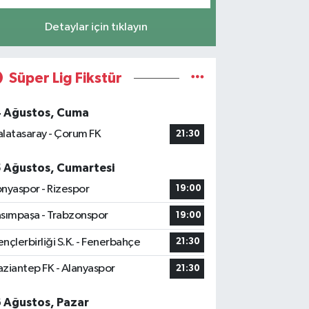
Detaylar için tıklayın
Süper Lig Fikstür
4 Ağustos, Cuma
latasaray - Çorum FK
21:30
5 Ağustos, Cumartesi
nyaspor - Rizespor
19:00
sımpaşa - Trabzonspor
19:00
nçlerbirliği S.K. - Fenerbahçe
21:30
ziantep FK - Alanyaspor
21:30
6 Ağustos, Pazar