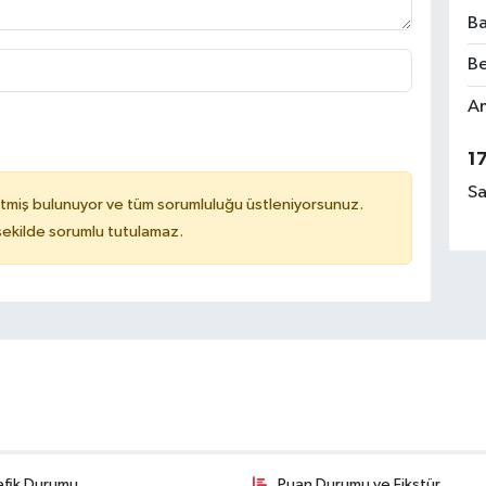
Ba
Be
Am
1
Sa
tmiş bulunuyor ve tüm sorumluluğu üstleniyorsunuz.
 şekilde sorumlu tutulamaz.
afik Durumu
Puan Durumu ve Fikstür