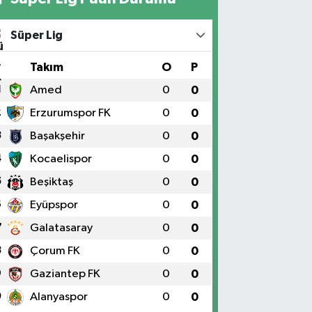
Süper Lig
#
Takım
O
P
1
Amed
0
0
2
Erzurumspor FK
0
0
3
Başakşehir
0
0
4
Kocaelispor
0
0
5
Beşiktaş
0
0
6
Eyüpspor
0
0
7
Galatasaray
0
0
8
Çorum FK
0
0
9
Gaziantep FK
0
0
0
Alanyaspor
0
0