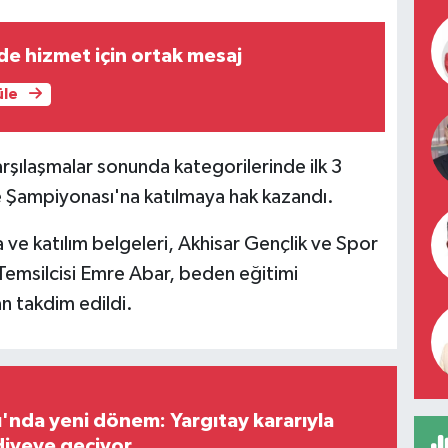
e hizmet için ortak mesaj
üle
rşılaşmalar sonunda kategorilerinde ilk 3
ye Şampiyonası'na katılmaya hak kazandı.
e katılım belgeleri, Akhisar Gençlik ve Spor
Temsilcisi Emre Abar, beden eğitimi
n takdim edildi.
ı'nda yeni dönem: Yargıtay kararıyla
diyeye geçiyor