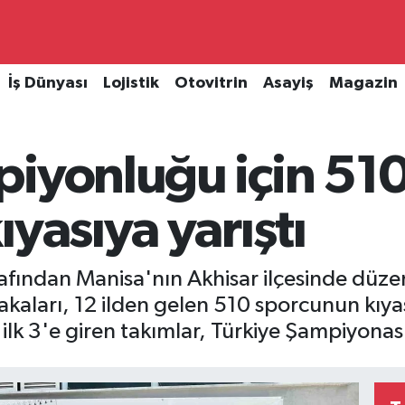
İş Dünyası
Lojistik
Otovitrin
Asayiş
Magazin
piyonluğu için 51
ıyasıya yarıştı
rafından Manisa'nın Akhisar ilçesinde düz
kaları, 12 ilden gelen 510 sporcunun kıy
lk 3'e giren takımlar, Türkiye Şampiyonas