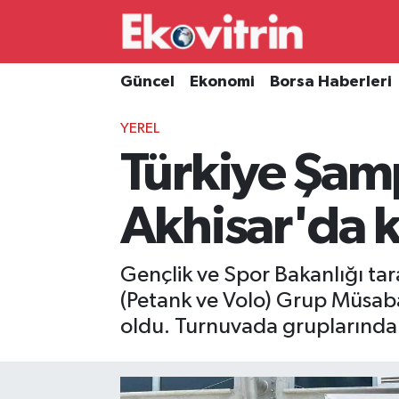
Güncel
Hava Durumu
Güncel
Ekonomi
Borsa Haberleri
Ekonomi
Trafik Durumu
YEREL
Türkiye Şam
Borsa Haberleri
Süper Lig Puan Durumu ve Fikstür
İş Dünyası
Tüm Manşetler
Akhisar'da k
Lojistik
Son Dakika Haberleri
Gençlik ve Spor Bakanlığı ta
Otovitrin
Haber Arşivi
(Petank ve Volo) Grup Müsaba
oldu. Turnuvada gruplarında i
Asayiş
Magazin