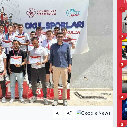
T
1
2
3
4
-
+
A
A
5