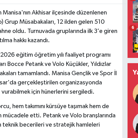
n Manisa'nın Akhisar ilçesinde düzenlenen
o) Grup Müsabakaları, 12 ilden gelen 510
6
hne oldu. Turnuvada gruplarında ilk 3'e giren
tılma hakkı kazandı.
2026 eğitim öğretim yılı faaliyet programı
ı Bocce Petank ve Volo Küçükler, Yıldızlar
Y
kaları tamamlandı. Manisa Gençlik ve Spor İl
sar'da gerçekleştirilen organizasyonda
vurabilmek için hünerlerini sergiledi.
porcu, hem takımını kürsüye taşımak hem de
in mücadele etti. Petank ve Volo branşlarında
eknik becerileri ve stratejik hamleleri