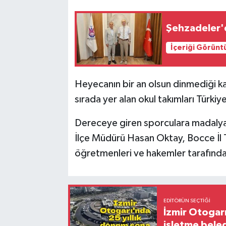
Şehzadeler'd
İçeriği Görünt
Heyecanın bir an olsun dinmediği ka
sırada yer alan okul takımları Türki
Dereceye giren sporculara madalya v
İlçe Müdürü Hasan Oktay, Bocce İl 
öğretmenleri ve hakemler tarafında
EDITÖRÜN SEÇTIĞI
İzmir Otogar
işletme bele