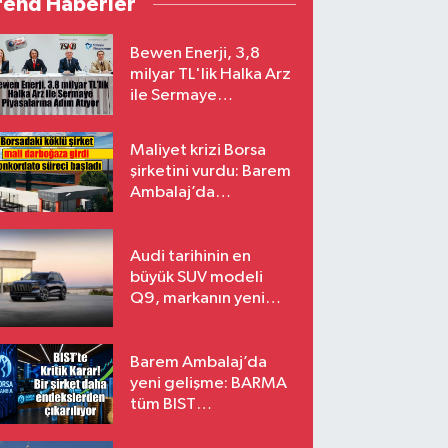
rend Haberler
Bewen Enerji, 3,8
milyar TL'lik Halka Arz
ile Sermaye
Piyasalarına Adım
Atıyor
Maliyet krizi Borsa
şirketini vurdu: Barem
Ambalaj’da
konkordato süreci
Audi tarihinin en
büyük SUV modeli
Q9, markanın yeni
amiral gemisi oluyor
Barem Ambalaj’da
yeni gelişme: BARMA
tüm BIST
endekslerinden
çıkarılıyor