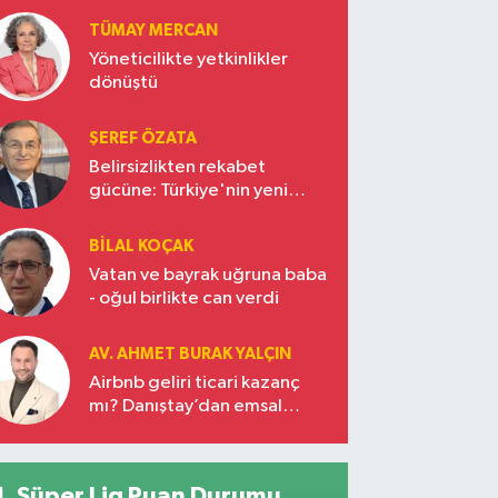
Türkiye’nin yükselen gücü
TÜMAY MERCAN
Yöneticilikte yetkinlikler
dönüştü
ŞEREF ÖZATA
Belirsizlikten rekabet
gücüne: Türkiye'nin yeni
ekonomi vizyonu
BILAL KOÇAK
Vatan ve bayrak uğruna baba
- oğul birlikte can verdi
AV. AHMET BURAK YALÇIN
Airbnb geliri ticari kazanç
mı? Danıştay’dan emsal
karar!
Süper Lig Puan Durumu