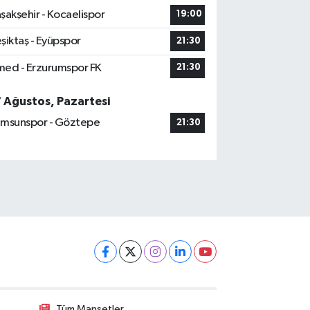
şakşehir - Kocaelispor
19:00
şiktaş - Eyüpspor
21:30
ed - Erzurumspor FK
21:30
7 Ağustos, Pazartesi
msunspor - Göztepe
21:30
Tüm Manşetler