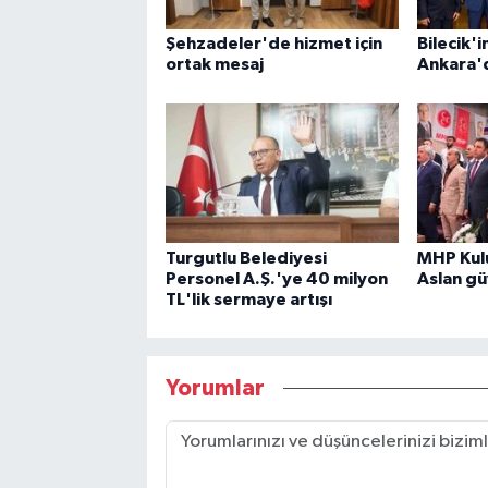
Şehzadeler'de hizmet için
Bilecik'i
ortak mesaj
Ankara'd
Turgutlu Belediyesi
MHP Kul
Personel A.Ş.'ye 40 milyon
Aslan gü
TL'lik sermaye artışı
Yorumlar