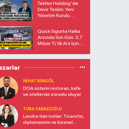
Tekfen Holding'de
Devir Teslim: Yeni
Yönetim Kurulu
Başkanı Prof. Dr. Murat
Yalçıntaş Oldu!
Quick Sigorta Halka
Arzında Son Gün: 3,7
Milyar TL’lik Arz İçin
Talepler Bugün Sona
Eriyor
azarlar
NIHAT BINGÖL
DOA sistemi restoran, kafe
ve otellerde zorunlu oluyor
TUBA SARAÇOĞLU
Londra’dan notlar: Ticaretin,
diplomasinin ve küresel
vizyonun başkentinde