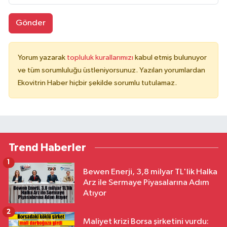
Gönder
Yorum yazarak
topluluk kurallarımızı
kabul etmiş bulunuyor
ve tüm sorumluluğu üstleniyorsunuz. Yazılan yorumlardan
Ekovitrin Haber hiçbir şekilde sorumlu tutulamaz.
Trend Haberler
1
Bewen Enerji, 3,8 milyar TL'lik Halka
Arz ile Sermaye Piyasalarına Adım
Atıyor
2
Maliyet krizi Borsa şirketini vurdu: