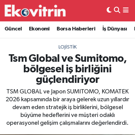
Güncel
Hava Durumu
Güncel
Ekonomi
Borsa Haberleri
İş Dünyası
Ekonomi
Trafik Durumu
LOJISTIK
Borsa Haberleri
Süper Lig Puan Durumu ve Fikstür
Tsm Global ve Sumitomo,
bölgesel iş birliğini
İş Dünyası
Tüm Manşetler
güçlendiriyor
Lojistik
Son Dakika Haberleri
TSM GLOBAL ve Japon SUMITOMO, KOMATEK
2026 kapsamında bir araya gelerek uzun yıllardır
Otovitrin
Haber Arşivi
devam eden stratejik iş birliklerini, bölgesel
büyüme hedeflerini ve müşteri odaklı
Asayiş
operasyonel gelişim çalışmalarını değerlendirdi.
Magazin