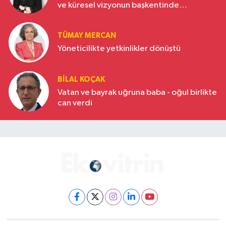
ve küresel vizyonun başkentinde
Türkiye’nin yükselen gücü
TÜMAY MERCAN
Yöneticilikte yetkinlikler dönüştü
BILAL KOÇAK
Vatan ve bayrak uğruna baba - oğul birlikte
can verdi