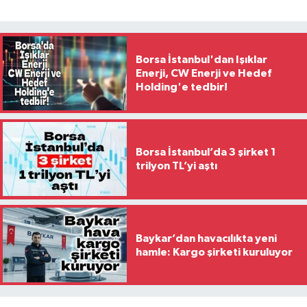
Borsa İstanbul'dan Işıklar
Enerji, CW Enerji ve Hedef
Holding'e tedbir!
Borsa İstanbul’da 3 şirket 1
trilyon TL’yi aştı
Baykar’dan havacılıkta yeni
hamle: Kargo şirketi kuruluyor