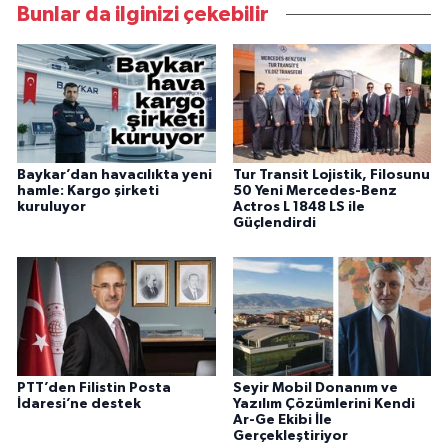
Bunlar da ilginizi çekebilir
Baykar’dan havacılıkta yeni
Tur Transit Lojistik, Filosunu
hamle: Kargo şirketi
50 Yeni Mercedes-Benz
kuruluyor
Actros L 1848 LS ile
Güçlendirdi
PTT’den Filistin Posta
Seyir Mobil Donanım ve
İdaresi’ne destek
Yazılım Çözümlerini Kendi
Ar-Ge Ekibi İle
Gerçekleştiriyor