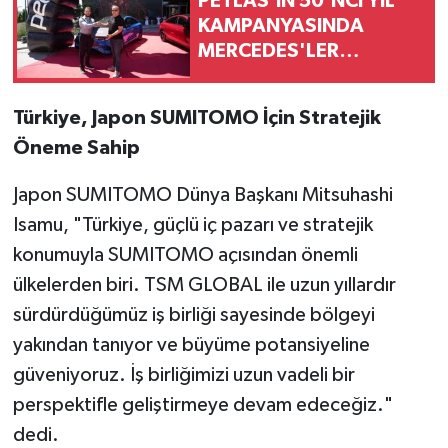
PETLAS'IN 50'NCİ YIL
KAMPANYASINDA
MERCEDES'LER
SAHİPLERİNİ BULDU!
Türkiye, Japon SUMITOMO İçin Stratejik
Öneme Sahip
Japon SUMITOMO Dünya Başkanı Mitsuhashi
Isamu, "Türkiye, güçlü iç pazarı ve stratejik
konumuyla SUMITOMO açısından önemli
ülkelerden biri. TSM GLOBAL ile uzun yıllardır
sürdürdüğümüz iş birliği sayesinde bölgeyi
yakından tanıyor ve büyüme potansiyeline
güveniyoruz. İş birliğimizi uzun vadeli bir
perspektifle geliştirmeye devam edeceğiz."
dedi.