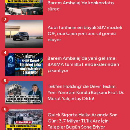
Barem Ambalaj’da konkordato
süreci
3
Audi tarihinin en büyük SUV modeli
Q9, markanın yeni amiral gemisi
oluyor
4
Barem Ambalaj’da yeni gelişme:
BARMA tüm BIST endekslerinden
çıkarılıyor
5
Tekfen Holding'de Devir Teslim:
Yeni Yönetim Kurulu Başkanı Prof. Dr.
Murat Yalçıntaş Oldu!
6
Quick Sigorta Halka Arzında Son
Gün: 3,7 Milyar TL’lik Arz İçin
Talepler Bugün Sona Eriyor