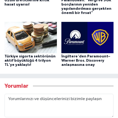
Üzüm üreticilerine kritik
Palandöken: "Vergi ve SGK
hasat uyarısı!
borçlarının yeniden
yapılandırılması gerçekten
önemli bir fırsat"
Türkiye sigorta sektörünün
İngiltere'den Paramount–
aktif büyüklüğü 4 trilyon
Warner Bros. Discovery
TL'ye yaklaştı!
anlaşmasına onay
Yorumlar