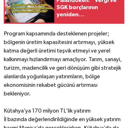
Palandöken: "Vergi ve
SGK borçlarının
yeniden
yapılandırılması
gerçekten önemli bir
Program kapsamında desteklenen projeler;
fırsat"
bölgenin üretim kapasitesini artırmayı, yüksek
katma değerli üretimi teşvik etmeyi ve yerel
kalkınmayı hızlandırmayı amaçlıyor. Tarım, sanayi,
turizm, madencilik ve geri dönüşüm gibi stratejik
alanlarda yoğunlaşan yatırımların, bölge
ekonomisinin rekabet gücünü artırması
bekleniyor.
Kütahya’ya 170 milyon TL’lik yatırım
İl bazında değerlendirildiğinde en yüksek yatırım
hacmi Manisa’da gerçekleşirken, Kütahya’da da