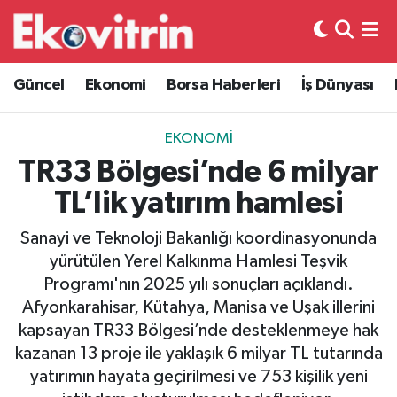
Güncel
Hava Durumu
Güncel
Ekonomi
Borsa Haberleri
İş Dünyası
Ekonomi
Trafik Durumu
EKONOMI
Borsa Haberleri
Süper Lig Puan Durumu ve Fikstür
TR33 Bölgesi’nde 6 milyar
TL’lik yatırım hamlesi
İş Dünyası
Tüm Manşetler
Sanayi ve Teknoloji Bakanlığı koordinasyonunda
Lojistik
Son Dakika Haberleri
yürütülen Yerel Kalkınma Hamlesi Teşvik
Programı'nın 2025 yılı sonuçları açıklandı.
Otovitrin
Haber Arşivi
Afyonkarahisar, Kütahya, Manisa ve Uşak illerini
kapsayan TR33 Bölgesi’nde desteklenmeye hak
Asayiş
kazanan 13 proje ile yaklaşık 6 milyar TL tutarında
yatırımın hayata geçirilmesi ve 753 kişilik yeni
Magazin