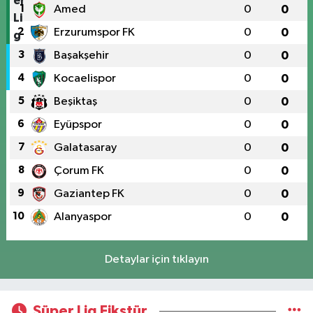
1
Amed
0
0
2
Erzurumspor FK
0
0
3
Başakşehir
0
0
4
Kocaelispor
0
0
5
Beşiktaş
0
0
6
Eyüpspor
0
0
7
Galatasaray
0
0
8
Çorum FK
0
0
9
Gaziantep FK
0
0
10
Alanyaspor
0
0
Detaylar için tıklayın
Süper Lig Fikstür