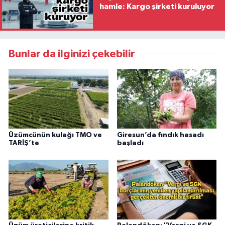
hamle: Kargo şirketi kuruluyor
Bunlar da ilginizi çekebilir
Üzümcünün kulağı TMO ve
Giresun’da fındık hasadı
TARİŞ’te
başladı