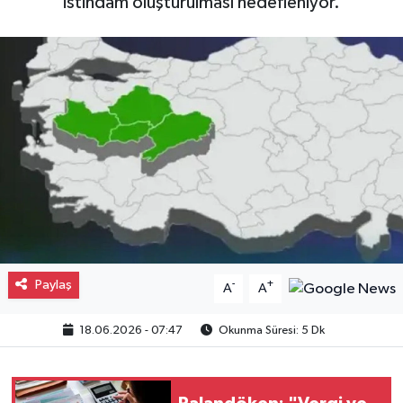
istihdam oluşturulması hedefleniyor.
Gayrimenkul
Spor
Eğitim
Paylaş
-
+
A
A
18.06.2026 - 07:47
Okunma Süresi: 5 Dk