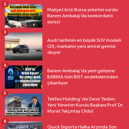
2
Maliyet krizi Borsa şirketini vurdu:
Barem Ambalaj’da konkordato
süreci
3
Audi tarihinin en büyük SUV modeli
Q9, markanın yeni amiral gemisi
oluyor
4
Barem Ambalaj’da yeni gelişme:
BARMA tüm BIST endekslerinden
çıkarılıyor
5
Tekfen Holding'de Devir Teslim:
Yeni Yönetim Kurulu Başkanı Prof. Dr.
Murat Yalçıntaş Oldu!
6
Quick Sigorta Halka Arzında Son