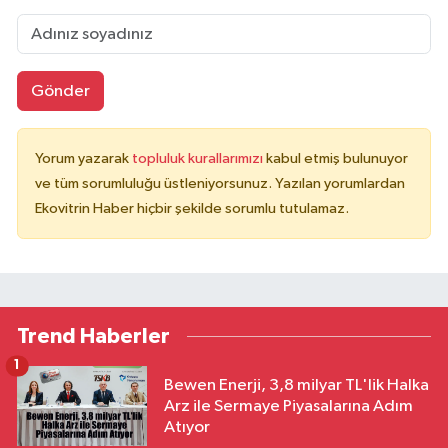
Gönder
Yorum yazarak
topluluk kurallarımızı
kabul etmiş bulunuyor
ve tüm sorumluluğu üstleniyorsunuz. Yazılan yorumlardan
Ekovitrin Haber hiçbir şekilde sorumlu tutulamaz.
Trend Haberler
1
Bewen Enerji, 3,8 milyar TL'lik Halka
Arz ile Sermaye Piyasalarına Adım
Atıyor