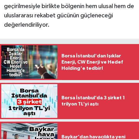
geçirilmesiyle birlikte bölgenin hem ulusal hem de
uluslararası rekabet gücünün güçleneceği
değerlendiriliyor.
Borsa İstanbul'dan Işıklar
Enerji, CW Enerji ve Hedef
Holding'e tedbir!
Borsa İstanbul’da 3 şirket 1
trilyon TL’yi aştı
Baykar’dan havacılıkta yeni