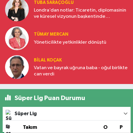
TUBA SARAÇOĞLU
Londra’dan notlar: Ticaretin, diplomasinin
ve küresel vizyonun başkentinde
Türkiye’nin yükselen gücü
TÜMAY MERCAN
Yöneticilikte yetkinlikler dönüştü
BILAL KOÇAK
Vatan ve bayrak uğruna baba - oğul birlikte
can verdi
Süper Lig Puan Durumu
Süper Lig
#
Takım
O
P