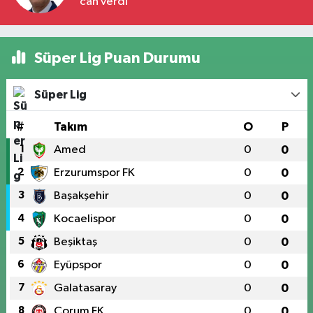
can verdi
Süper Lig Puan Durumu
Süper Lig
#
Takım
O
P
1
Amed
0
0
2
Erzurumspor FK
0
0
3
Başakşehir
0
0
4
Kocaelispor
0
0
5
Beşiktaş
0
0
6
Eyüpspor
0
0
7
Galatasaray
0
0
8
Çorum FK
0
0