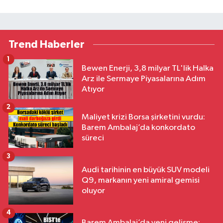
Trend Haberler
1
Bewen Enerji, 3,8 milyar TL'lik Halka
Arz ile Sermaye Piyasalarına Adım
Atıyor
2
Maliyet krizi Borsa şirketini vurdu:
Barem Ambalaj’da konkordato
süreci
3
Audi tarihinin en büyük SUV modeli
Q9, markanın yeni amiral gemisi
oluyor
4
Barem Ambalaj’da yeni gelişme: