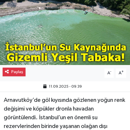
Gayrimenkul
Spor
Eğitim
Paylaş
-
+
A
A
11.09.2025 - 09:39
Arnavutköy’de göl kıyısında gözlenen yoğun renk
değişimi ve köpükler dronla havadan
görüntülendi. İstanbul’un en önemli su
rezervlerinden birinde yaşanan olağan dışı