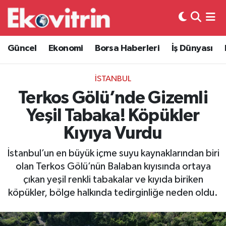
Güncel
Hava Durumu
Güncel
Ekonomi
Borsa Haberleri
İş Dünyası
Ekonomi
Trafik Durumu
İSTANBUL
Borsa Haberleri
Süper Lig Puan Durumu ve Fikstür
Terkos Gölü’nde Gizemli
Yeşil Tabaka! Köpükler
İş Dünyası
Tüm Manşetler
Kıyıya Vurdu
Lojistik
Son Dakika Haberleri
İstanbul’un en büyük içme suyu kaynaklarından biri
olan Terkos Gölü’nün Balaban kıyısında ortaya
Otovitrin
Haber Arşivi
çıkan yeşil renkli tabakalar ve kıyıda biriken
köpükler, bölge halkında tedirginliğe neden oldu.
Asayiş
Magazin