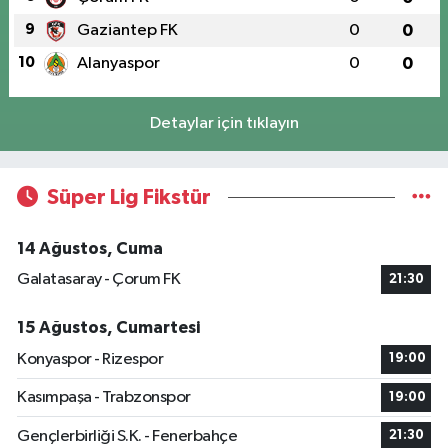
9
Gaziantep FK
0
0
10
Alanyaspor
0
0
Detaylar için tıklayın
Süper Lig Fikstür
14 Ağustos, Cuma
Galatasaray - Çorum FK
21:30
15 Ağustos, Cumartesi
Konyaspor - Rizespor
19:00
Kasımpaşa - Trabzonspor
19:00
Gençlerbirliği S.K. - Fenerbahçe
21:30