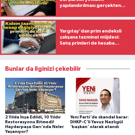
yapılandırılması gerçekten
önemli bir fırsat"
Yargıtay'dan prim endeksli
çalışana tazminat müjdesi:
Satış primleri de hesaba
katılacak
Bunlar da ilginizi çekebilir
2 Yılda İnşa Edildi, 10 Yıldır
Yeni Parti'de skandal karar:
Restorasyonu Bitmedi!
DHKP-C'li Yavuz Nazlıgül
Haydarpaşa Garı'nda Neler
'başkan' olarak atandı
Yaşanıyor?