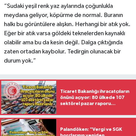
“Sudaki yeşil renk yaz aylarında çoğunlukla
meydana geliyor, köpürme de normal. Buranın
halkı bu görüntülere alışkın. Herhangi bir atık yok.
Eğer bir atık varsa göldeki teknelerden kaynaklı
olabilir ama bu da kesin değil. Dalga çıktığında
zaten ortadan kaybolur. Tedirgin olunacak bir
durum yok.”
Ticaret Bakanlığı ihracatçıların
önünü açıyor: 80 ülkede 107
sektörel pazar raporu
hazırlandı
Palandöken: "Vergi ve SGK
borçlarının yeniden