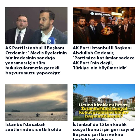
AK Parti İstanbul İl Başkanı
AK Parti İstanbul İl Başkanı
Özdemir : ' Meclis üyelerinin
Abdullah Özdemir,
hür iradesinin sandığa
'Partimize katılımlar sadece
yansıması için tüm
AK Parti'nin değil,
hukukçularımızla gerekli
Türkiye'nin büyümesidir'
başvurumuzu yapacağız'
İstanbul’da sabah
İstanbul’da 15 bin kiralık
saatlerinde sis etkili oldu
sosyal konut için geri sayım!
Başvuru şartları ve kira
bedeli belli oluyor