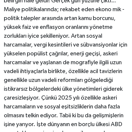
belirgin hâle geldi! Gerçek gün yüzüne çıktı…
Maliye politikalarında; rekabet eden ekono mik -
politik talepler arasında artan kamu borcunu,
yüksek faiz ve enflasyon oranlarını yönetme
zorlukları iyice şekilleniyor. Artan sosyal
harcamalar, vergi kesintileri ve sübvansiyonlar için
yükselen popülist çağrılar, enerji geçişi, askeri
harcamalar ve yaşlanan de mografiyle ilgili uzun
vadeli ihtiyaçlarla birlikte, özellikle acil tavizlerin
genellikle uzun vadeli reformları gölgelediği
istikrarsız bölgelerdeki ülke yönetimleri giderek
çaresizleşiyor. Çünkü 2025 yılı özellikle askeri
harcamaların ve sosyal eşitsizliklerin daha fazla
olmasını telkin ediyor. Tabii ki bu da gelişmişlerin
işine yarıyor. İşte dünyanın en borçlu ülkesi ABD