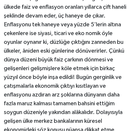
ülkede faiz ve enflasyon oranları yıllarca çift haneli
şeklinde devam eder, üç haneye de çıkar.
Enflasyonu tek haneye veya yüzde 5’lerin altına
çekenlere ise siyasi, ticari ve eko nomik öyle
oyunlar oynanır ki, düzlüğe çıktığını zanneden bu
ülkeler, âniden eski günlerine dönüverirler. Çünkü
dünya düzeni büyük faiz çarkının dönmesi ve
gelişenleri gelişmişlere köle etmek için birkaç
yüzyıl önce böyle inşa edildi! Bugün gerginlik ve
çatışmalarla ekonomik çıktıyı kısıtlayan ve
enflasyonu azdıran arz şoklarına dünyanın daha
fazla maruz kalması tamamen bahsini ettiğim
soygun düzeniyle yakından alâkalıdır. Dolayısıyla
gelişen ülke merkez bankalarının küresel
ekonomideki söz konusu nüansa dikkat etme