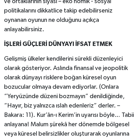
ve ortaklarının siyasi – eko nomik - sosyal
politikalarını dikkatlice takip edebilirseniz
oynanan oyunun ne olduğunu açıkça
anlayabilirsiniz.
İŞLERİ GÜÇLERİ DÜNYAYI İFSAT ETMEK
Gelişmiş ülkeler kendilerini sürekli düzenleyici
olarak gösteriyor. Aslında finansal ve jeopolitik
olarak dünyayı risklere boğan küresel oyun
bozucular olmaya devam ediyorlar. (Onlara
“Yeryüzünde düzeni bozmayın” denildiğinde,
“Hayır, biz yalnızca ıslah edenleriz” derler. –
Bakara: 11). Kur’ân-ı Kerim’in uyarısı böyle… Tabii
anlayana! Malum şürekâ her dönemde bölgesel
veya küresel belirsizlikler oluşturarak oyunlarına