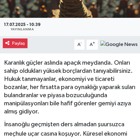
Gayrimenkul
17.07.2025 - 10:39
Spor
YAYINLANMA
Eğitim
Paylaş
-
+
A
A
Karanlık güçler aslında apaçık meydanda. Onları
sahip oldukları yüksek borçlardan tanıyabilirsiniz.
Hukuk tanımayanlar, ekonomiyi ve ticareti
bozanlar, her fırsatta para oynaklığı yaparak suları
bulandıranlar ve piyasa bozuculuğunda
manipülasyonları bile hafif görenler gemiyi azıya
almış gidiyor.
İnsanoğlu geçmişten ders almadan şuursuzca
meçhule uçar casına koşuyor. Küresel ekonomi