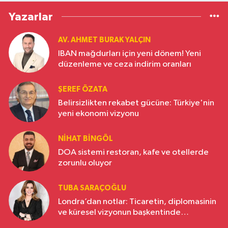
Yazarlar
AV. AHMET BURAK YALÇIN
IBAN mağdurları için yeni dönem! Yeni
düzenleme ve ceza indirim oranları
ŞEREF ÖZATA
Belirsizlikten rekabet gücüne: Türkiye'nin
yeni ekonomi vizyonu
NIHAT BINGÖL
DOA sistemi restoran, kafe ve otellerde
zorunlu oluyor
TUBA SARAÇOĞLU
Londra’dan notlar: Ticaretin, diplomasinin
ve küresel vizyonun başkentinde
Türkiye’nin yükselen gücü