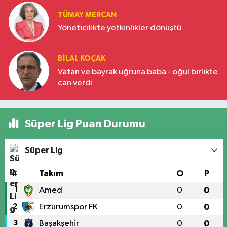
TÜMAY MERCAN
Yöneticilikte yetkinlikler dönüştü
BILAL KOÇAK
Vatan ve bayrak uğruna baba - oğul birlikte
can verdi
Süper Lig Puan Durumu
Süper Lig
#
Takım
O
P
1
Amed
0
0
2
Erzurumspor FK
0
0
3
Başakşehir
0
0