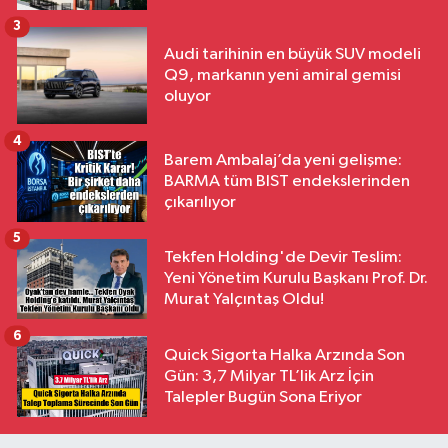
3
Audi tarihinin en büyük SUV modeli
Q9, markanın yeni amiral gemisi
oluyor
4
Barem Ambalaj’da yeni gelişme:
BARMA tüm BIST endekslerinden
çıkarılıyor
5
Tekfen Holding'de Devir Teslim:
Yeni Yönetim Kurulu Başkanı Prof. Dr.
Murat Yalçıntaş Oldu!
6
Quick Sigorta Halka Arzında Son
Gün: 3,7 Milyar TL’lik Arz İçin
Talepler Bugün Sona Eriyor