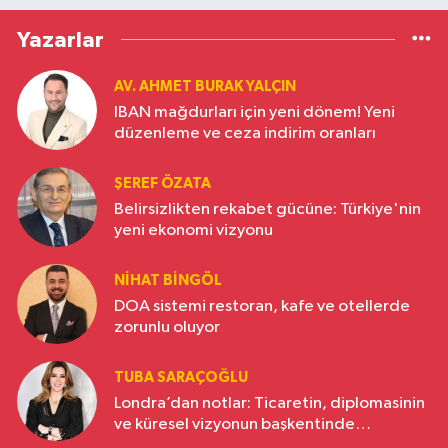
Yazarlar
AV. AHMET BURAK YALÇIN
IBAN mağdurları için yeni dönem! Yeni
düzenleme ve ceza indirim oranları
ŞEREF ÖZATA
Belirsizlikten rekabet gücüne: Türkiye'nin
yeni ekonomi vizyonu
NIHAT BINGÖL
DOA sistemi restoran, kafe ve otellerde
zorunlu oluyor
TUBA SARAÇOĞLU
Londra’dan notlar: Ticaretin, diplomasinin
ve küresel vizyonun başkentinde
Türkiye’nin yükselen gücü