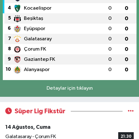
4
Kocaelispor
0
0
5
Beşiktaş
0
0
6
Eyüpspor
0
0
7
Galatasaray
0
0
8
Çorum FK
0
0
9
Gaziantep FK
0
0
10
Alanyaspor
0
0
Detaylar için tıklayın
Süper Lig Fikstür
14 Ağustos, Cuma
Galatasaray - Çorum FK
21:30