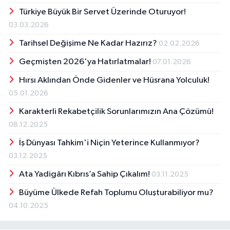
Türkiye Büyük Bir Servet Üzerinde Oturuyor!
03.03.2026
Tarihsel Değişime Ne Kadar Hazırız?
02.02.2026
Geçmişten 2026'ya Hatırlatmalar!
07.01.2026
Hırsı Aklından Önde Gidenler ve Hüsrana Yolculuk!
05.01.2026
Karakterli Rekabetçilik Sorunlarımızın Ana Çözümü!
08.12.2025
İş Dünyası Tahkim'i Niçin Yeterince Kullanmıyor?
03.12.2025
Ata Yadigârı Kıbrıs’a Sahip Çıkalım!
03.11.2025
Büyüme Ülkede Refah Toplumu Oluşturabiliyor mu?
04.10.2025