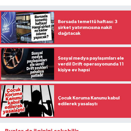
Borsada temettü haftası: 3
şirket yatırımcısına nakit
dağıtacak
Sosyal medya paylaşımları ele
verdi! Drift operasyonunda 11
kişiye ev hapsi
Çocuk Koruma Kanunu kabul
edilerek yasalaştı