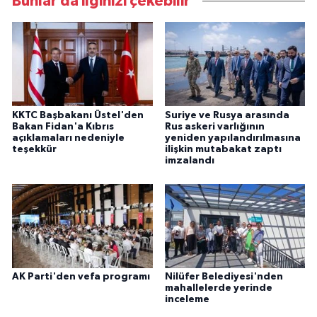
Bunlar da ilginizi çekebilir
KKTC Başbakanı Üstel'den
Suriye ve Rusya arasında
Bakan Fidan'a Kıbrıs
Rus askeri varlığının
açıklamaları nedeniyle
yeniden yapılandırılmasına
teşekkür
ilişkin mutabakat zaptı
imzalandı
AK Parti'den vefa programı
Nilüfer Belediyesi'nden
mahallelerde yerinde
inceleme