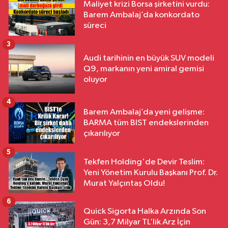
Maliyet krizi Borsa şirketini vurdu:
Barem Ambalaj’da konkordato
süreci
3
Audi tarihinin en büyük SUV modeli
Q9, markanın yeni amiral gemisi
oluyor
4
Barem Ambalaj’da yeni gelişme:
BARMA tüm BIST endekslerinden
çıkarılıyor
5
Tekfen Holding'de Devir Teslim:
Yeni Yönetim Kurulu Başkanı Prof. Dr.
Murat Yalçıntaş Oldu!
6
Quick Sigorta Halka Arzında Son
Gün: 3,7 Milyar TL’lik Arz İçin