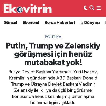
Güncel
Hava Durumu
Güncel
Ekonomi
Borsa Haberleri
İş Dünyası
Ekonomi
Trafik Durumu
POLITIKA
Borsa Haberleri
Süper Lig Puan Durumu ve Fikstür
Putin, Trump ve Zelenskiy
görüşmesi için henüz
İş Dünyası
Tüm Manşetler
mutabakat yok!
Lojistik
Son Dakika Haberleri
Rusya Devlet Başkanı Yardımcısı Yuri Uşakov,
Kremlin’in gündeminde ABD Başkanı Donald
Otovitrin
Haber Arşivi
Trump ve Ukrayna Devlet Başkanı Vladimir
Zelenskiy ile ikili ya da üçlü bir görüşme
Asayiş
konusunda henüz kesinleşmiş bir anlaşma
bulunmadığını açıkladı.
Magazin