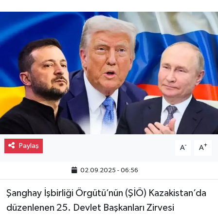
Gayrimenkul
Spor
Eğitim
Paylaş
-
+
A
A
02.09.2025 - 06:56
Şanghay İşbirliği Örgütü’nün (ŞİÖ) Kazakistan’da
düzenlenen 25. Devlet Başkanları Zirvesi