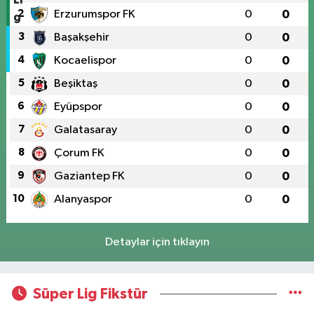
2
Erzurumspor FK
0
0
3
Başakşehir
0
0
4
Kocaelispor
0
0
5
Beşiktaş
0
0
6
Eyüpspor
0
0
7
Galatasaray
0
0
8
Çorum FK
0
0
9
Gaziantep FK
0
0
10
Alanyaspor
0
0
Detaylar için tıklayın
Süper Lig Fikstür