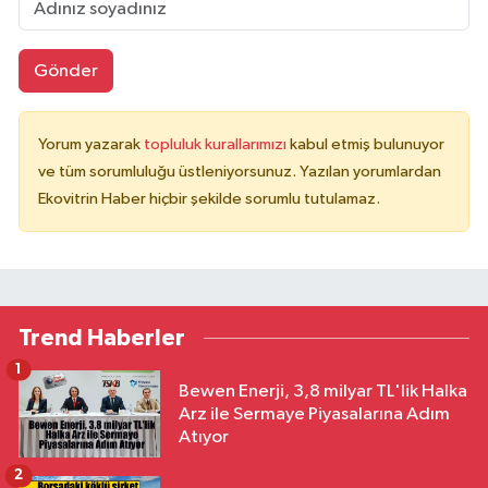
Gönder
Yorum yazarak
topluluk kurallarımızı
kabul etmiş bulunuyor
ve tüm sorumluluğu üstleniyorsunuz. Yazılan yorumlardan
Ekovitrin Haber hiçbir şekilde sorumlu tutulamaz.
Trend Haberler
1
Bewen Enerji, 3,8 milyar TL'lik Halka
Arz ile Sermaye Piyasalarına Adım
Atıyor
2