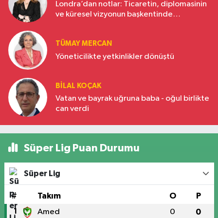
Londra’dan notlar: Ticaretin, diplomasinin
ve küresel vizyonun başkentinde
Türkiye’nin yükselen gücü
TÜMAY MERCAN
Yöneticilikte yetkinlikler dönüştü
BILAL KOÇAK
Vatan ve bayrak uğruna baba - oğul birlikte
can verdi
Süper Lig Puan Durumu
Süper Lig
#
Takım
O
P
1
Amed
0
0