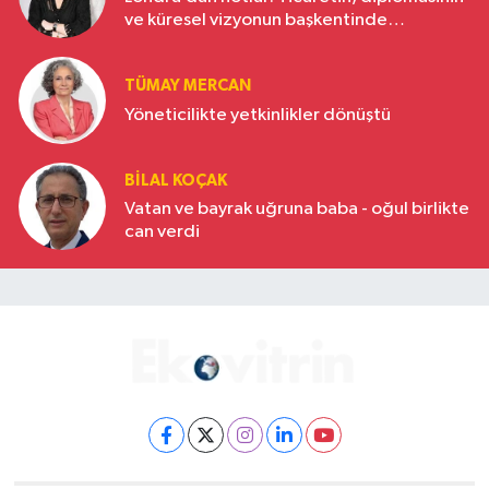
ve küresel vizyonun başkentinde
Türkiye’nin yükselen gücü
TÜMAY MERCAN
Yöneticilikte yetkinlikler dönüştü
BILAL KOÇAK
Vatan ve bayrak uğruna baba - oğul birlikte
can verdi