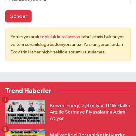
Gönder
Yorum yazarak
topluluk kurallarımızı
kabul etmiş bulunuyor
ve tüm sorumluluğu üstleniyorsunuz. Yazılan yorumlardan
Ekovitrin Haber hiçbir şekilde sorumlu tutulamaz.
Trend Haberler
1
Bewen Enerji, 3,8 milyar TL'lik Halka
Arz ile Sermaye Piyasalarına Adım
Atıyor
2
Maliyet krizi Borsa şirketini vurdu: