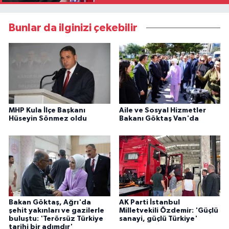
Bunlar da ilginizi çekebilir
MHP Kula İlçe Başkanı
Aile ve Sosyal Hizmetler
Hüseyin Sönmez oldu
Bakanı Göktaş Van'da
Bakan Göktaş, Ağrı'da
AK Parti İstanbul
şehit yakınları ve gazilerle
Milletvekili Özdemir: 'Güçlü
buluştu: 'Terörsüz Türkiye
sanayi, güçlü Türkiye'
tarihi bir adımdır'