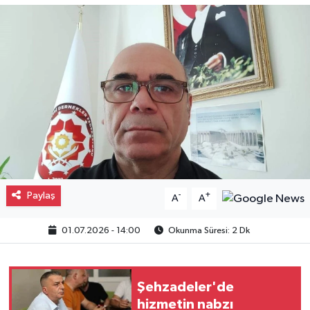
Gayrimenkul
Spor
Eğitim
Paylaş
-
+
A
A
01.07.2026 - 14:00
Okunma Süresi: 2 Dk
Şehzadeler'de
hizmetin nabzı