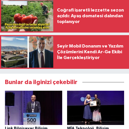
Coğrafi işaretli lezzette sezon
açıldı: Ayaş domatesi dalından
toplanıyor
Seyir Mobil Donanım ve Yazılım
Çözümlerini Kendi Ar-Ge Ekibi
İle Gerçekleştiriyor
Bunlar da ilginizi çekebilir
Link Bilgisayar Bilişim
MİA Teknoloji, Bilişim