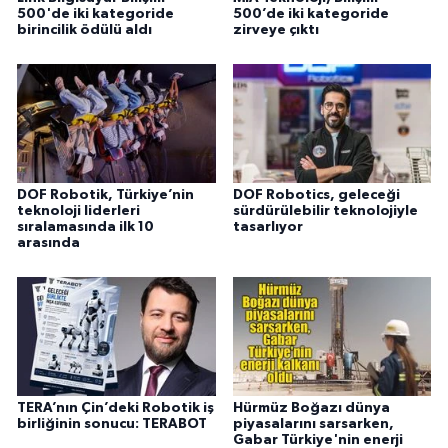
500'de iki kategoride
500’de iki kategoride
birincilik ödülü aldı
zirveye çıktı
DOF Robotik, Türkiye’nin
DOF Robotics, geleceği
teknoloji liderleri
sürdürülebilir teknolojiyle
sıralamasında ilk 10
tasarlıyor
arasında
TERA’nın Çin’deki Robotik iş
Hürmüz Boğazı dünya
birliğinin sonucu: TERABOT
piyasalarını sarsarken,
Gabar Türkiye'nin enerji