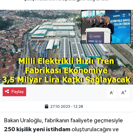
Gayrimenkul
Spor
Eğitim
Paylaş
-
+
A
A
27.10.2025 - 12:28
Bakan Uraloğlu, fabrikanın faaliyete geçmesiyle
250 kişilik yeni istihdam
oluşturulacağını ve