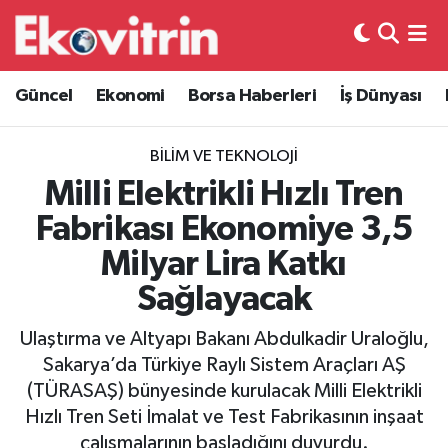
Güncel
Hava Durumu
Güncel
Ekonomi
Borsa Haberleri
İş Dünyası
Ekonomi
Trafik Durumu
BILIM VE TEKNOLOJI
Borsa Haberleri
Süper Lig Puan Durumu ve Fikstür
Milli Elektrikli Hızlı Tren
Fabrikası Ekonomiye 3,5
İş Dünyası
Tüm Manşetler
Milyar Lira Katkı
Lojistik
Son Dakika Haberleri
Sağlayacak
Otovitrin
Haber Arşivi
Ulaştırma ve Altyapı Bakanı Abdulkadir Uraloğlu,
Sakarya’da Türkiye Raylı Sistem Araçları AŞ
Asayiş
(TÜRASAŞ) bünyesinde kurulacak Milli Elektrikli
Hızlı Tren Seti İmalat ve Test Fabrikasının inşaat
Magazin
çalışmalarının başladığını duyurdu.