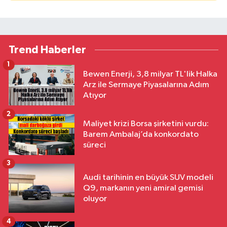
Trend Haberler
1
Bewen Enerji, 3,8 milyar TL'lik Halka
Arz ile Sermaye Piyasalarına Adım
Atıyor
2
Maliyet krizi Borsa şirketini vurdu:
Barem Ambalaj’da konkordato
süreci
3
Audi tarihinin en büyük SUV modeli
Q9, markanın yeni amiral gemisi
oluyor
4