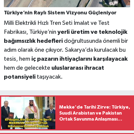
Türkiye’nin Raylı Sistem Vizyonu Güçleniyor
Milli Elektrikli Hızlı Tren Seti İmalat ve Test
Fabrikası, Türkiye’nin
yerli üretim ve teknolojik
bağımsızlık hedefleri
doğrultusunda önemli bir
adım olarak öne çıkıyor. Sakarya’da kurulacak bu
tesis, hem
iç pazarın ihtiyaçlarını karşılayacak
hem de gelecekte
uluslararası ihracat
potansiyeli
taşıyacak.
Mekke'de Tarihi Zirve: Türkiye,
Suudi Arabistan ve Pakistan
Ortak Savunma Anlaşması
İmzaladı