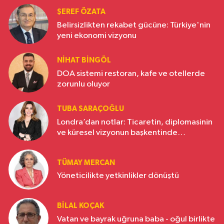
ŞEREF ÖZATA
Belirsizlikten rekabet gücüne: Türkiye'nin
yeni ekonomi vizyonu
NIHAT BINGÖL
DOA sistemi restoran, kafe ve otellerde
zorunlu oluyor
TUBA SARAÇOĞLU
Londra’dan notlar: Ticaretin, diplomasinin
ve küresel vizyonun başkentinde
Türkiye’nin yükselen gücü
TÜMAY MERCAN
Yöneticilikte yetkinlikler dönüştü
BILAL KOÇAK
Vatan ve bayrak uğruna baba - oğul birlikte