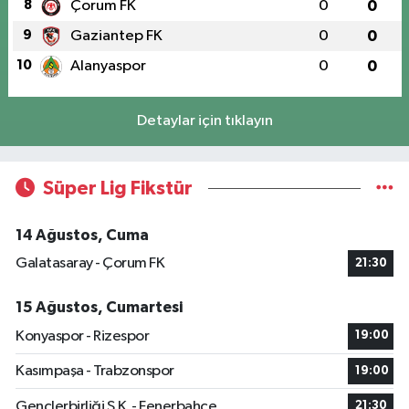
8
Çorum FK
0
0
9
Gaziantep FK
0
0
10
Alanyaspor
0
0
Detaylar için tıklayın
Süper Lig Fikstür
14 Ağustos, Cuma
Galatasaray - Çorum FK
21:30
15 Ağustos, Cumartesi
Konyaspor - Rizespor
19:00
Kasımpaşa - Trabzonspor
19:00
Gençlerbirliği S.K. - Fenerbahçe
21:30