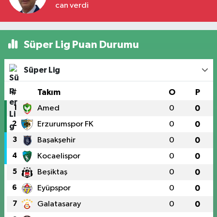
can verdi
Süper Lig Puan Durumu
Süper Lig
#
Takım
O
P
1
Amed
0
0
2
Erzurumspor FK
0
0
3
Başakşehir
0
0
4
Kocaelispor
0
0
5
Beşiktaş
0
0
6
Eyüpspor
0
0
7
Galatasaray
0
0