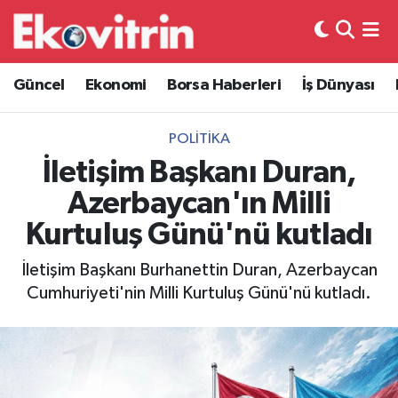
Güncel
Hava Durumu
Güncel
Ekonomi
Borsa Haberleri
İş Dünyası
Ekonomi
Trafik Durumu
POLITIKA
Borsa Haberleri
Süper Lig Puan Durumu ve Fikstür
İletişim Başkanı Duran,
Azerbaycan'ın Milli
İş Dünyası
Tüm Manşetler
Kurtuluş Günü'nü kutladı
Lojistik
Son Dakika Haberleri
İletişim Başkanı Burhanettin Duran, Azerbaycan
Cumhuriyeti'nin Milli Kurtuluş Günü'nü kutladı.
Otovitrin
Haber Arşivi
Asayiş
Magazin