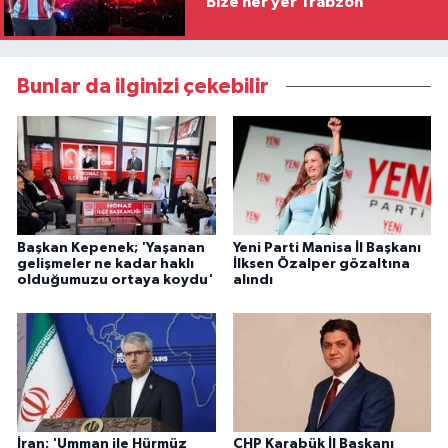
"Bize her yer Trabzon"
Bunlar da ilginizi çekebilir
Başkan Kepenek; 'Yaşanan
Yeni Parti Manisa İl Başkanı
gelişmeler ne kadar haklı
İlksen Özalper gözaltına
olduğumuzu ortaya koydu'
alındı
İran: 'Umman ile Hürmüz
CHP Karabük İl Başkanı