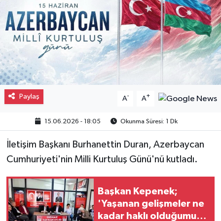
Gayrimenkul
Spor
Eğitim
Paylaş
-
+
A
A
15.06.2026 - 18:05
Okunma Süresi: 1 Dk
İletişim Başkanı Burhanettin Duran, Azerbaycan
Cumhuriyeti'nin Milli Kurtuluş Günü'nü kutladı.
Başkan Kepenek;
'Yaşanan gelişmeler ne
kadar haklı olduğumuzu