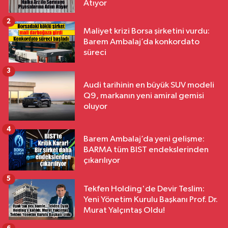
Atıyor
2
Maliyet krizi Borsa şirketini vurdu:
Barem Ambalaj’da konkordato
süreci
3
Audi tarihinin en büyük SUV modeli
Q9, markanın yeni amiral gemisi
oluyor
4
Barem Ambalaj’da yeni gelişme:
BARMA tüm BIST endekslerinden
çıkarılıyor
5
Tekfen Holding'de Devir Teslim:
Yeni Yönetim Kurulu Başkanı Prof. Dr.
Murat Yalçıntaş Oldu!