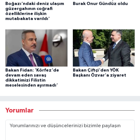
Boğazı'ndaki deniz ulaşım
Burak Onur Gündüz oldu
güzergahının coğrafi
özelliklerine ilişkin
mutabakata varıldı'
Bakan Fidan: 'Körfez'de
Bakan Çiftçi'den YÖK
devam eden savaş
Başkanı Özvar'a ziyaret
dikkatimizi Filistin
meselesinden ayırmadı'
Yorumlar