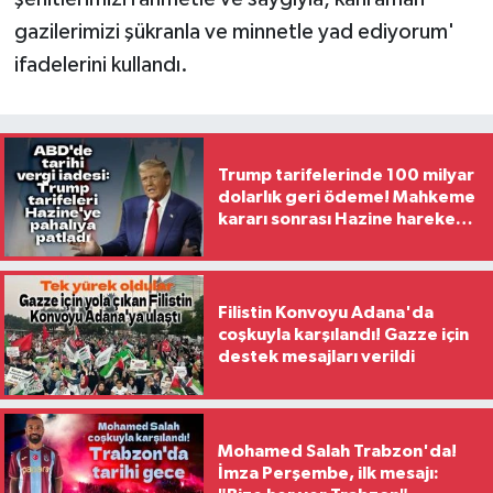
gazilerimizi şükranla ve minnetle yad ediyorum'
ifadelerini kullandı.
Trump tarifelerinde 100 milyar
dolarlık geri ödeme! Mahkeme
kararı sonrası Hazine harekete
geçti
Filistin Konvoyu Adana'da
coşkuyla karşılandı! Gazze için
destek mesajları verildi
Mohamed Salah Trabzon'da!
İmza Perşembe, ilk mesajı: