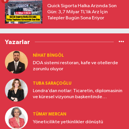
6
Quick Sigorta Halka Arzında Son
Gün: 3,7 Milyar TL’lik Arz İçin
Talepler Bugün Sona Eriyor
Yazarlar
NIHAT BINGÖL
DOA sistemi restoran, kafe ve otellerde
zorunlu oluyor
TUBA SARAÇOĞLU
Londra’dan notlar: Ticaretin, diplomasinin
ve küresel vizyonun başkentinde
Türkiye’nin yükselen gücü
TÜMAY MERCAN
Yöneticilikte yetkinlikler dönüştü