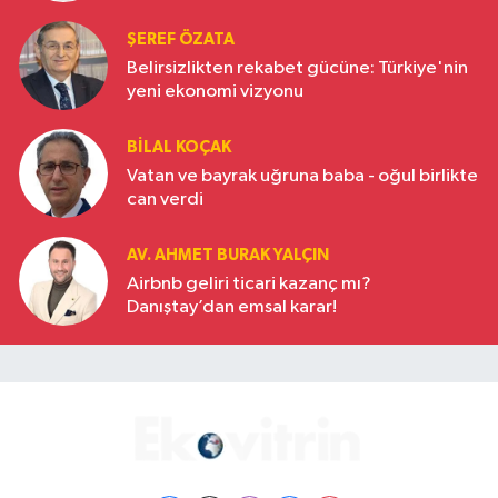
ŞEREF ÖZATA
Belirsizlikten rekabet gücüne: Türkiye'nin
yeni ekonomi vizyonu
BILAL KOÇAK
Vatan ve bayrak uğruna baba - oğul birlikte
can verdi
AV. AHMET BURAK YALÇIN
Airbnb geliri ticari kazanç mı?
Danıştay’dan emsal karar!