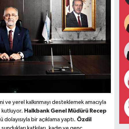
timi ve yerel kalkınmayı desteklemek amacıyla
ı kutluyor.
Halkbank Genel Müdürü Recep
ü dolayısıyla bir açıklama yaptı.
Özdil
sundukları katkıları, kadın ve genç