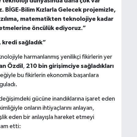
ve teknoloji dünyasında daha çok var
z. BİGE-Bilim Kızlarla Gelecek projemizle,
azılıma, matematikten teknolojiye kadar
fetmelerine öncülük ediyoruz.”
L kredi sağladık”
ojiyle harmanlanmış yenilikçi fikirlerin yer
an Özdil
,
210 bin girişimciye sağladıkları
eğiyle bu fikirlerin ekonomik başarılara
guladı.
 değişimdeki gücüne inandıklarına işaret eden
imliğiyle onların ihtiyaçlarını anlayan,
eşlik eden bir anlayışla hareket etmeyi
vam etti: