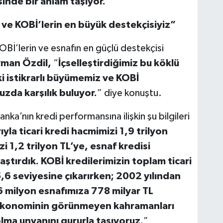
inde bir anlam taşıyor.”
ve KOBİ’lerin en büyük destekçisiyiz”
Bİ’lerin ve esnafın en güçlü destekçisi
man Özdil,
“
İçselleştirdiğimiz bu köklü
i istikrarlı büyümemiz ve KOBİ
zda karşılık buluyor.
” diye konuştu.
Banka’nın kredi performansına ilişkin şu bilgileri
rıyla ticari kredi hacmimizi 1,9 trilyon
i 1,2 trilyon TL’ye, esnaf kredisi
aştırdık. KOBİ kredilerimizin toplam ticari
5,6 seviyesine çıkarırken; 2002 yılından
6 milyon esnafımıza 778 milyar TL
 ekonominin görünmeyen kahramanları
lma unvanını gururla taşıyoruz.
”