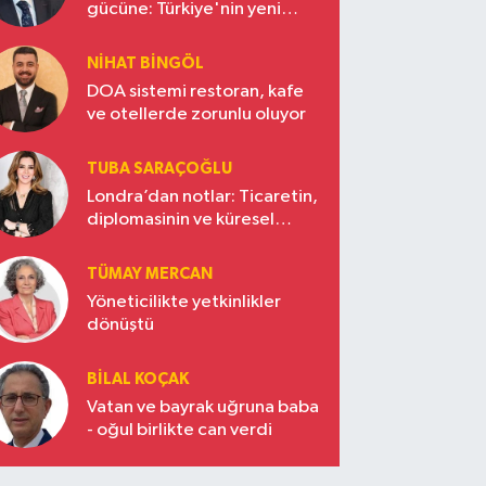
gücüne: Türkiye'nin yeni
ekonomi vizyonu
NIHAT BINGÖL
DOA sistemi restoran, kafe
ve otellerde zorunlu oluyor
TUBA SARAÇOĞLU
Londra’dan notlar: Ticaretin,
diplomasinin ve küresel
vizyonun başkentinde
Türkiye’nin yükselen gücü
TÜMAY MERCAN
Yöneticilikte yetkinlikler
dönüştü
BILAL KOÇAK
Vatan ve bayrak uğruna baba
- oğul birlikte can verdi