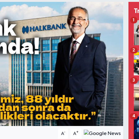
T
1
2
3
4
-
+
A
A