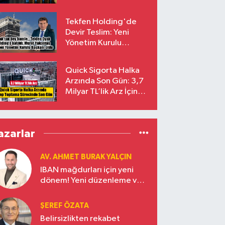
endekslerinden
çıkarılıyor
Tekfen Holding'de
Devir Teslim: Yeni
Yönetim Kurulu
Başkanı Prof. Dr. Murat
Yalçıntaş Oldu!
Quick Sigorta Halka
Arzında Son Gün: 3,7
Milyar TL’lik Arz İçin
Talepler Bugün Sona
Eriyor
azarlar
AV. AHMET BURAK YALÇIN
IBAN mağdurları için yeni
dönem! Yeni düzenleme ve
ceza indirim oranları
ŞEREF ÖZATA
Belirsizlikten rekabet