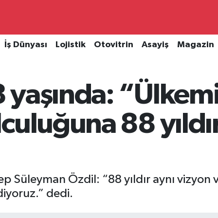
İş Dünyası
Lojistik
Otovitrin
Asayiş
Magazin
 yaşında: “Ülkemi
culuğuna 88 yıldır
Süleyman Özdil: “88 yıldır aynı vizyon ve
iyoruz.” dedi.