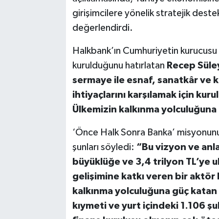
girişimcilere yönelik stratejik dest
değerlendirdi.
Halkbank’ın Cumhuriyetin kurucusu
kurulduğunu hatırlatan
Recep Süle
sermaye ile esnaf, sanatkâr ve k
ihtiyaçlarını karşılamak için kurul
Ülkemizin kalkınma yolculuğuna 
‘Önce Halk Sonra Banka’ misyonunu g
şunları söyledi:
“Bu vizyon ve anlay
büyüklüğe ve 3,4 trilyon TL’ye 
gelişimine katkı veren bir aktör 
kalkınma yolculuğuna güç katan 
kıymeti ve yurt içindeki 1.106 ş