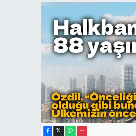
Gayrimenkul
Spor
Eğitim