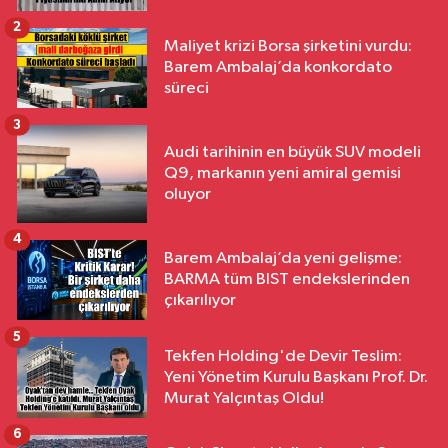
2
Maliyet krizi Borsa şirketini vurdu:
Barem Ambalaj’da konkordato
süreci
3
Audi tarihinin en büyük SUV modeli
Q9, markanın yeni amiral gemisi
oluyor
4
Barem Ambalaj’da yeni gelişme:
BARMA tüm BIST endekslerinden
çıkarılıyor
5
Tekfen Holding'de Devir Teslim:
Yeni Yönetim Kurulu Başkanı Prof. Dr.
Murat Yalçıntaş Oldu!
6