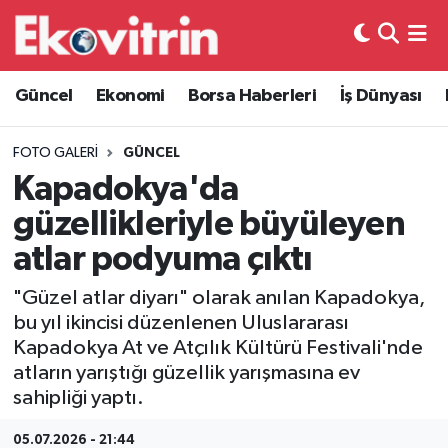
Güncel
Hava Durumu
Güncel
Ekonomi
Borsa Haberleri
İş Dünyası
Ekonomi
Trafik Durumu
FOTO GALERI
GÜNCEL
Borsa Haberleri
Süper Lig Puan Durumu ve Fikstür
Kapadokya'da
güzellikleriyle büyüleyen
İş Dünyası
Tüm Manşetler
atlar podyuma çıktı
Lojistik
Son Dakika Haberleri
"Güzel atlar diyarı" olarak anılan Kapadokya,
bu yıl ikincisi düzenlenen Uluslararası
Otovitrin
Haber Arşivi
Kapadokya At ve Atçılık Kültürü Festivali'nde
atların yarıştığı güzellik yarışmasına ev
Asayiş
sahipliği yaptı.
Magazin
05.07.2026 - 21:44