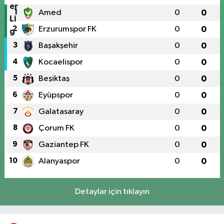
1
Amed
0
0
2
Erzurumspor FK
0
0
3
Başakşehir
0
0
4
Kocaelispor
0
0
5
Beşiktaş
0
0
6
Eyüpspor
0
0
7
Galatasaray
0
0
8
Çorum FK
0
0
9
Gaziantep FK
0
0
10
Alanyaspor
0
0
Detaylar için tıklayın