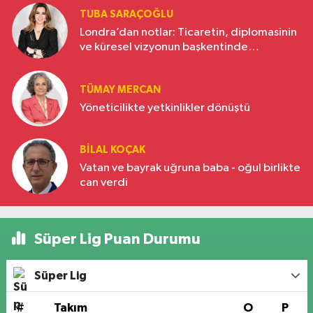
TUBA SARAÇOĞLU
Londra’dan notlar: Ticaretin, diplomasinin
ve küresel vizyonun başkentinde
Türkiye’nin yükselen gücü
TÜMAY MERCAN
Yöneticilikte yetkinlikler dönüştü
BILAL KOÇAK
Vatan ve bayrak uğruna baba - oğul birlikte
can verdi
Süper Lig Puan Durumu
Süper Lig
#
Takım
O
P