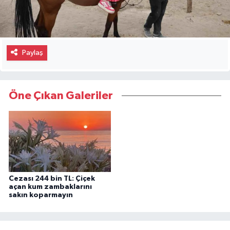
Paylaş
Öne Çıkan Galeriler
Cezası 244 bin TL: Çiçek
açan kum zambaklarını
sakın koparmayın