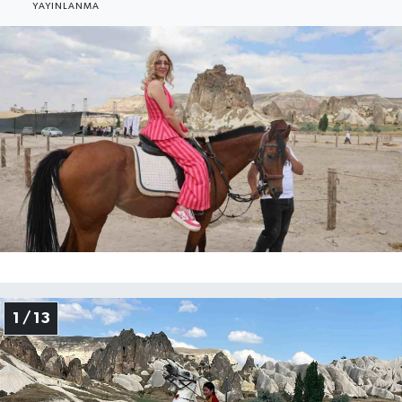
YAYINLANMA
Gayrimenkul
Spor
Eğitim
1 / 13