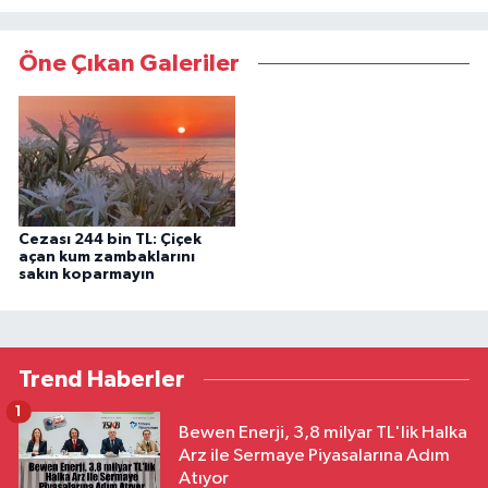
Öne Çıkan Galeriler
Cezası 244 bin TL: Çiçek
açan kum zambaklarını
sakın koparmayın
Trend Haberler
1
Bewen Enerji, 3,8 milyar TL'lik Halka
Arz ile Sermaye Piyasalarına Adım
Atıyor