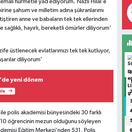
 kemali hürmetle yad ediyorum. Nazlı Hilal'e
irine şahsım ve milletim adına şükranlarımı
iştiren anne ve babaların tek tek ellerinden
e sağlıklı, hayırlı, bereketli ömürler diliyorum'
ife üstlenecek evlatlarımızı tek tek kutluyor,
şarılar diliyorum'
'de yeni dönem
üle
le polis akademisi bünyesindeki 30 farklı
 610 öğrencinin mezun olduğunu söyleyen
demisi Eğitim Merkezi'nden 531, Polis