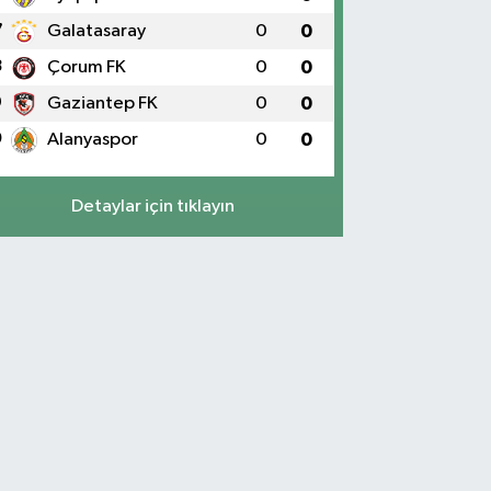
7
Galatasaray
0
0
8
Çorum FK
0
0
9
Gaziantep FK
0
0
0
Alanyaspor
0
0
Detaylar için tıklayın