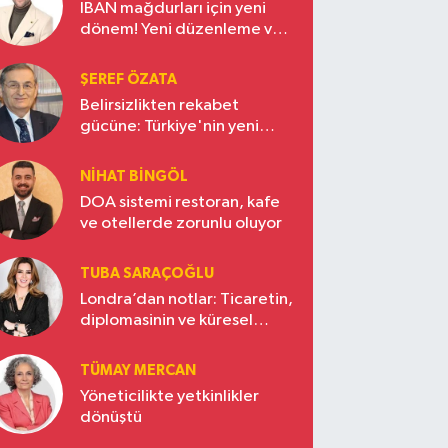
IBAN mağdurları için yeni
dönem! Yeni düzenleme ve
ceza indirim oranları
ŞEREF ÖZATA
Belirsizlikten rekabet
gücüne: Türkiye'nin yeni
ekonomi vizyonu
NIHAT BINGÖL
DOA sistemi restoran, kafe
ve otellerde zorunlu oluyor
TUBA SARAÇOĞLU
Londra’dan notlar: Ticaretin,
diplomasinin ve küresel
vizyonun başkentinde
Türkiye’nin yükselen gücü
TÜMAY MERCAN
Yöneticilikte yetkinlikler
dönüştü