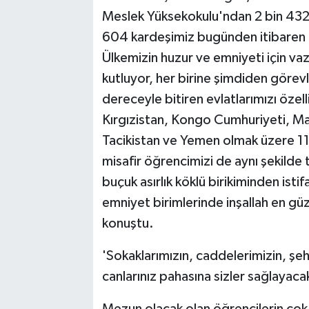
Meslek Yüksekokulu'ndan 2 bin 432
604 kardeşimiz bugünden itibaren em
Ülkemizin huzur ve emniyeti için vaz
kutluyor, her birine şimdiden görev
dereceyle bitiren evlatlarımızı öze
Kırgızistan, Kongo Cumhuriyeti, Ma
Tacikistan ve Yemen olmak üzere 1
misafir öğrencimizi de aynı şekilde
buçuk asırlık köklü birikiminden isti
emniyet birimlerinde inşallah en güz
konuştu.
'Sokaklarımızın, caddelerimizin, şe
canlarınız pahasına sizler sağlayacak