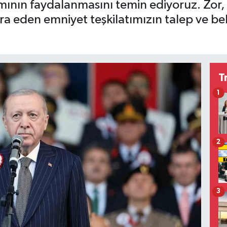
nın faydalanmasını temin ediyoruz. Zor, 
ra eden emniyet teşkilatımızın talep ve bek
T
1
2
3