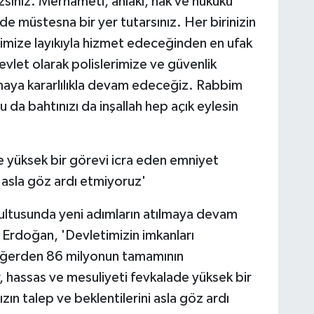
zsınız. Merhameti, ahlakı, hak ve hukuku
de müstesna bir yer tutarsınız. Her birinizin
etimize layıkıyla hizmet edeceğinden en ufak
let olarak polislerimize ve güvenlik
maya kararlılıkla devam edeceğiz. Rabbim
da bahtınızı da inşallah hep açık eylesin
e yüksek bir görevi icra eden emniyet
i asla göz ardı etmiyoruz'
ğrultusunda yeni adımların atılmaya devam
 Erdoğan, 'Devletimizin imkanları
eğerden 86 milyonun tamamının
 hassas ve mesuliyeti fevkalade yüksek bir
zın talep ve beklentilerini asla göz ardı