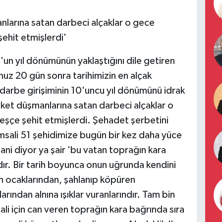
nlarına satan darbeci alçaklar o gece
şehit etmişlerdi'
un yıl dönümünün yaklaştığını dile getiren
uz 20 gün sonra tarihimizin en alçak
darbe girişiminin 10'uncu yıl dönümünü idrak
ket düşmanlarına satan darbeci alçaklar o
leşçe şehit etmişlerdi. Şehadet şerbetini
msali 51 şehidimize bugün bir kez daha yüce
ni diyor ya şair 'bu vatan toprağın kara
dır. Bir tarih boyunca onun uğrunda kendini
an ocaklarından, şahlanıp köpüren
rından alnına ışıklar vuranlarındır. Tam bin
ikbali için can veren toprağın kara bağrında sıra