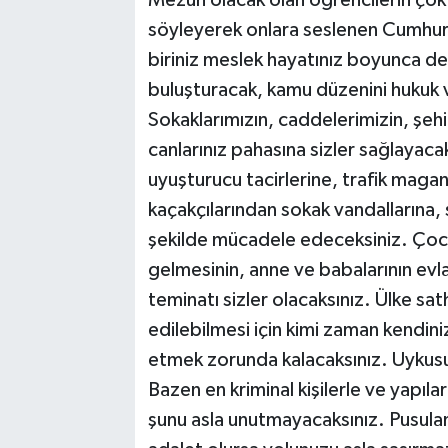
Mezun olacak olan öğrencilerin çok
söyleyerek onlara seslenen Cumhur
biriniz meslek hayatınız boyunca devl
buluşturacak, kamu düzenini hukuk 
Sokaklarımızın, caddelerimizin, şeh
canlarınız pahasına sizler sağlayac
uyuşturucu tacirlerine, trafik magan
kaçakçılarından sokak vandallarına, 
şekilde mücadele edeceksiniz. Çocu
gelmesinin, anne ve babalarının evl
teminatı sizler olacaksınız. Ülke sa
edilebilmesi için kimi zaman kendini
etmek zorunda kalacaksınız. Uykusuz 
Bazen en kriminal kişilerle ve yapıl
şunu asla unutmayacaksınız. Pusula