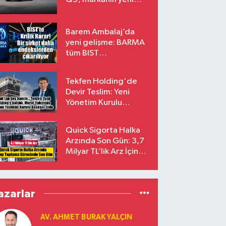
amiral gemisi oluyor
Barem Ambalaj’da
yeni gelişme: BARMA
tüm BIST
endekslerinden
çıkarılıyor
Tekfen Holding'de
Devir Teslim: Yeni
Yönetim Kurulu
Başkanı Prof. Dr. Murat
Yalçıntaş Oldu!
Quick Sigorta Halka
Arzında Son Gün: 3,7
Milyar TL’lik Arz İçin
Talepler Bugün Sona
Eriyor
azarlar
AV. AHMET BURAK YALÇIN