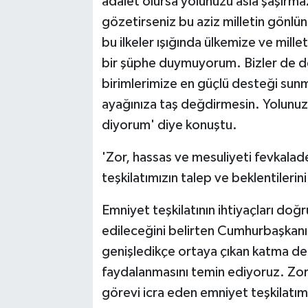
adalet olursa yolunuzu asla şaşırma
gözetirseniz bu aziz milletin gönlün
bu ilkeler ışığında ülkemize ve mill
bir şüphe duymuyorum. Bizler de dev
birimlerimize en güçlü desteği sun
ayağınıza taş değdirmesin. Yolunuzu 
diyorum' diye konuştu.
'Zor, hassas ve mesuliyeti fevkalad
teşkilatımızın talep ve beklentilerin
Emniyet teşkilatının ihtiyaçları do
edileceğini belirten Cumhurbaşkanı
genişledikçe ortaya çıkan katma d
faydalanmasını temin ediyoruz. Zor,
görevi icra eden emniyet teşkilatımı