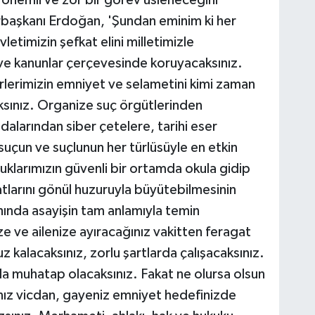
 önemli ve zor bir görev üsleneceğini
başkanı Erdoğan, 'Şundan eminim ki her
etimizin şefkat elini milletimizle
ve kanunlar çerçevesinde koruyacaksınız.
irlerimizin emniyet ve selametini kimi zaman
aksınız. Organize suç örgütlerinden
dalarından siber çetelere, tarihi eser
suçun ve suçlunun her türlüsüyle en etkin
klarımızın güvenli bir ortamda okula gidip
atlarını gönül huzuruyla büyütebilmesinin
thında asayişin tam anlamıyla temin
ze ve ailenize ayıracağınız vakitten feragat
kalacaksınız, zorlu şartlarda çalışacaksınız.
arla muhatap olacaksınız. Fakat ne olursa olsun
nız vicdan, gayeniz emniyet hedefinizde