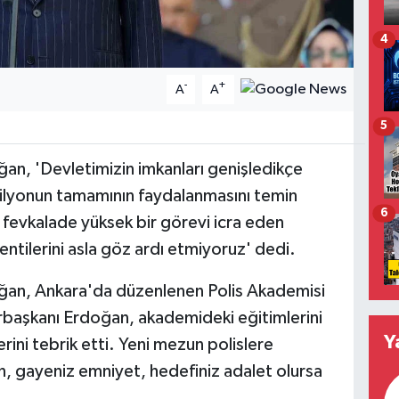
4
-
+
A
A
5
n, 'Devletimizin imkanları genişledikçe
lyonun tamamının faydalanmasını temin
6
 fevkalade yüksek bir görevi icra eden
entilerini asla göz ardı etmiyoruz' dedi.
an, Ankara'da düzenlenen Polis Akademisi
başkanı Erdoğan, akademideki eğitimlerini
Y
ini tebrik etti. Yeni mezun polislere
n, gayeniz emniyet, hedefiniz adalet olursa