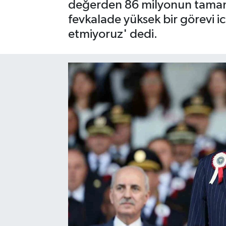
değerden 86 milyonun tamamı
fevkalade yüksek bir görevi ic
Gayrimenkul
etmiyoruz' dedi.
Spor
Eğitim