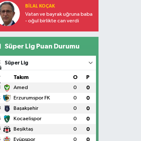
BILAL KOÇAK
Vatan ve bayrak uğruna baba
- oğul birlikte can verdi
Süper Lig Puan Durumu
Süper Lig
#
Takım
O
P
1
Amed
0
0
2
Erzurumspor FK
0
0
3
Başakşehir
0
0
4
Kocaelispor
0
0
5
Beşiktaş
0
0
6
Eyüpspor
0
0