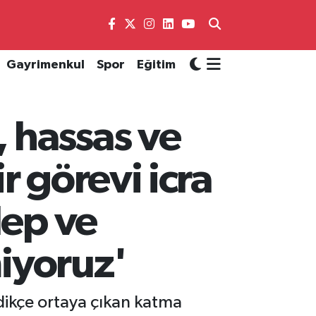
Gayrimenkul
Spor
Eğitim
 hassas ve
r görevi icra
lep ve
miyoruz'
dikçe ortaya çıkan katma