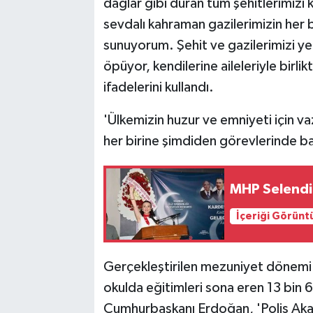
dağlar gibi duran tüm şehitlerimizi
sevdalı kahraman gazilerimizin her b
sunuyorum. Şehit ve gazilerimizi yet
öpüyor, kendilerine aileleriyle birlikt
ifadelerini kullandı.
'Ülkemizin huzur ve emniyeti için vaz
her birine şimdiden görevlerinde ba
MHP Selendi
İçeriği Görünt
Gerçekleştirilen mezuniyet dönemi i
okulda eğitimleri sona eren 13 bin
Cumhurbaşkanı Erdoğan, 'Polis Aka