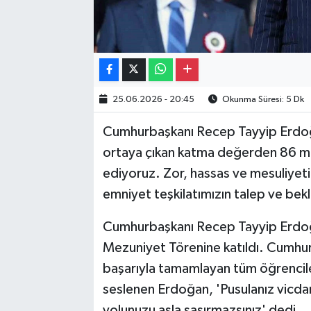
25.06.2026 - 20:45
Okunma Süresi: 5 Dk
Cumhurbaşkanı Recep Tayyip Erdoğa
ortaya çıkan katma değerden 86 mi
ediyoruz. Zor, hassas ve mesuliyeti
emniyet teşkilatımızın talep ve bekl
Cumhurbaşkanı Recep Tayyip Erdoğ
Mezuniyet Törenine katıldı. Cumhur
başarıyla tamamlayan tüm öğrenciler
seslenen Erdoğan, 'Pusulanız vicda
yolunuzu asla şaşırmazsınız' dedi.