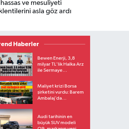
hassas ve mesuliyeti
lentilerini asla göz ardı
rend Haberler
Bewen Enerji, 3,8
milyar TL'lik Halka Arz
ile Sermaye
Piyasalarına Adım
Atıyor
Maliyet krizi Borsa
şirketini vurdu: Barem
Ambalaj’da
konkordato süreci
Audi tarihinin en
büyük SUV modeli
Q9, markanın yeni