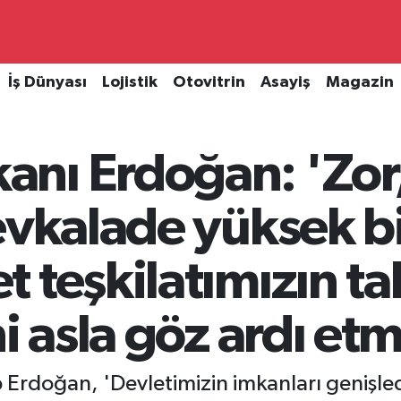
İş Dünyası
Lojistik
Otovitrin
Asayiş
Magazin
nı Erdoğan: 'Zor,
evkalade yüksek bi
 teşkilatımızın ta
ni asla göz ardı et
Erdoğan, 'Devletimizin imkanları genişle