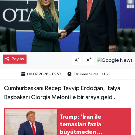
Gayrimenkul
Spor
Eğitim
Paylaş
-
+
A
A
08.07.2026 - 15:57
Okunma Süresi: 1 Dk
Cumhurbaşkanı Recep Tayyip Erdoğan, İtalya
Başbakanı Giorgia Meloni ile bir araya geldi.
Trump: 'İran ile
temasları fazla
büyütmeden