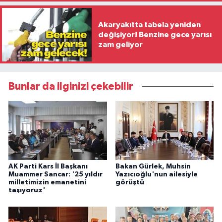
Akaryakıtta tabela yeniden
değişiyor! Benzine gece yarısı
zam geliyor
Bunlar da ilginizi çekebilir
AK Parti Kars İl Başkanı
Bakan Gürlek, Muhsin
Muammer Sancar: '25 yıldır
Yazıcıoğlu'nun ailesiyle
milletimizin emanetini
görüştü
taşıyoruz'