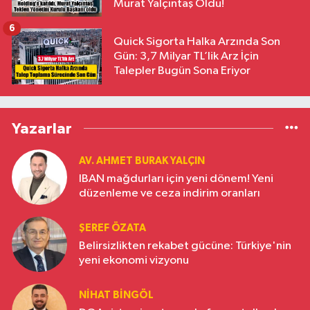
Murat Yalçıntaş Oldu!
6
Quick Sigorta Halka Arzında Son
Gün: 3,7 Milyar TL’lik Arz İçin
Talepler Bugün Sona Eriyor
Yazarlar
AV. AHMET BURAK YALÇIN
IBAN mağdurları için yeni dönem! Yeni
düzenleme ve ceza indirim oranları
ŞEREF ÖZATA
Belirsizlikten rekabet gücüne: Türkiye'nin
yeni ekonomi vizyonu
NIHAT BINGÖL