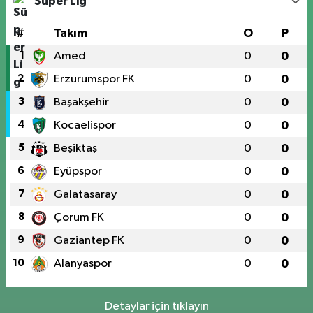
Süper Lig
#
Takım
O
P
1
Amed
0
0
2
Erzurumspor FK
0
0
3
Başakşehir
0
0
4
Kocaelispor
0
0
5
Beşiktaş
0
0
6
Eyüpspor
0
0
7
Galatasaray
0
0
8
Çorum FK
0
0
9
Gaziantep FK
0
0
10
Alanyaspor
0
0
Detaylar için tıklayın