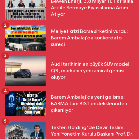
Bewen Enerji, 3,8 milyar TL'lik Halka
Arz ile Sermaye Piyasalarına Adım
Atıyor
2
Maliyet krizi Borsa şirketini vurdu:
Barem Ambalaj’da konkordato
süreci
3
Audi tarihinin en büyük SUV modeli
Q9, markanın yeni amiral gemisi
oluyor
4
Barem Ambalaj’da yeni gelişme:
BARMA tüm BIST endekslerinden
çıkarılıyor
5
Tekfen Holding'de Devir Teslim:
Yeni Yönetim Kurulu Başkanı Prof. Dr.