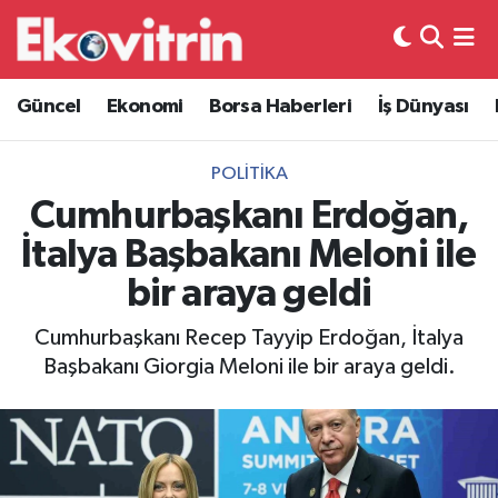
Güncel
Hava Durumu
Güncel
Ekonomi
Borsa Haberleri
İş Dünyası
Ekonomi
Trafik Durumu
POLITIKA
Borsa Haberleri
Süper Lig Puan Durumu ve Fikstür
Cumhurbaşkanı Erdoğan,
İtalya Başbakanı Meloni ile
İş Dünyası
Tüm Manşetler
bir araya geldi
Lojistik
Son Dakika Haberleri
Cumhurbaşkanı Recep Tayyip Erdoğan, İtalya
Başbakanı Giorgia Meloni ile bir araya geldi.
Otovitrin
Haber Arşivi
Asayiş
Magazin