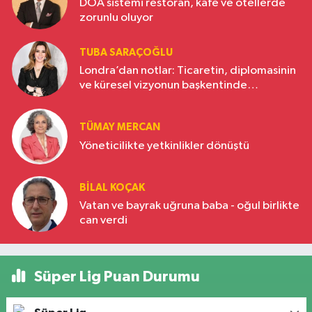
DOA sistemi restoran, kafe ve otellerde
zorunlu oluyor
TUBA SARAÇOĞLU
Londra’dan notlar: Ticaretin, diplomasinin
ve küresel vizyonun başkentinde
Türkiye’nin yükselen gücü
TÜMAY MERCAN
Yöneticilikte yetkinlikler dönüştü
BILAL KOÇAK
Vatan ve bayrak uğruna baba - oğul birlikte
can verdi
Süper Lig Puan Durumu