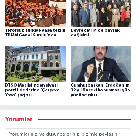
Terörsüz Türkiye yasa teklifi
Devrek MHP'de bayrak
TBMM Genel Kurulu'nda
değişimi
DTSO Meclisi'nden siyasi
Cumhurbaşkanı Erdoğan'ın
parti liderlerine 'Çerçeve
32 yıl önceki konuşması gün
Yasa' çağrısı
yüzüne çıktı
Yorumlar