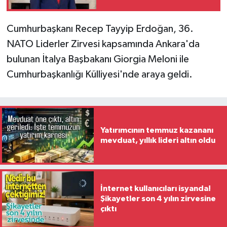
yürütüyoruz'
Cumhurbaşkanı Recep Tayyip Erdoğan, 36.
NATO Liderler Zirvesi kapsamında Ankara'da
bulunan İtalya Başbakanı Giorgia Meloni ile
Cumhurbaşkanlığı Külliyesi'nde araya geldi.
Yatırımcının temmuz kazananı
mevduat, yıllık lideri altın oldu
İnternet kullanıcıları isyanda!
Şikayetler son 4 yılın zirvesine
çıktı