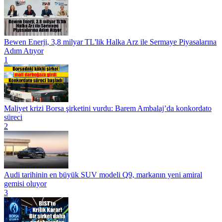
Bewen Enerji, 3,8 milyar TL'lik Halka Arz ile Sermaye Piyasalarına
Adım Atıyor
1
Maliyet krizi Borsa şirketini vurdu: Barem Ambalaj’da konkordato
süreci
2
Audi tarihinin en büyük SUV modeli Q9, markanın yeni amiral
gemisi oluyor
3