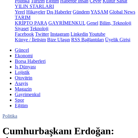
Politika
Turizm
Eğitim
Haberde İnsan
Çevre
Kültür Sanat
YILIN STARLARI
Yerel
Hikayeler
Dış Haberler
Gündem
YAŞAM
Global News
TARIM
KRİPTO PARA
GAYRİMENKUL
Genel
Bilim, Teknoloji
Siyaset
Teknoloji
Facebook
Twitter
Instagram
Linkedin
Youtube
Künye / İletişim
Bize Ulaşın
RSS Bağlantıları
Üyelik Girişi
Güncel
Ekonomi
Borsa Haberleri
İş Dünyası
Lojistik
Otovitrin
Asayiş
Magazin
Gayrimenkul
Spor
Eğitim
Politika
Cumhurbaşkanı Erdoğan: