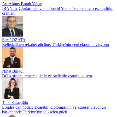
Av. Ahmet Burak Yalçın
IBAN mağdurları için yeni dönem! Yeni düzenleme ve ceza indirim
oranları
Şeref ÖZATA
Belirsizlikten rekabet gücüne: Türkiye'nin yeni ekonomi vizyonu
Nihat Bingöl
DOA sistemi restoran, kafe ve otellerde zorunlu oluyor
Tuba Saraçoğlu
Londra’dan notlar: Ticaretin, diplomasinin ve küresel vizyonun
başkentinde Türkiye’nin yükselen gücü