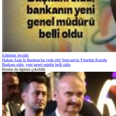
Editörün Seçtiği
Hakan Aran İş Bankası'na veda etti! Şişecam'ın Yönetim Kurulu
Başkanı oldu, yeni genel müdür belli oldu
Bunlar da ilginizi çekebilir