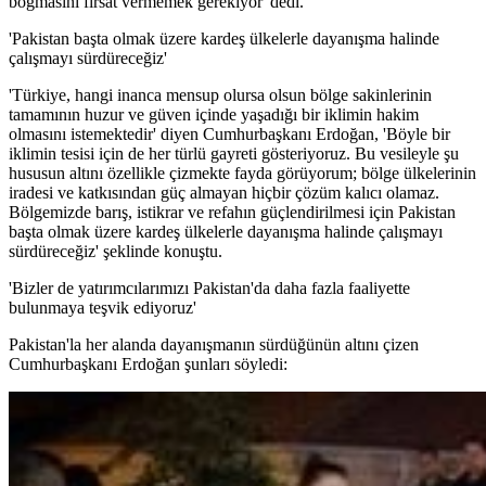
boğmasını fırsat vermemek gerekiyor' dedi.
'Pakistan başta olmak üzere kardeş ülkelerle dayanışma halinde
çalışmayı sürdüreceğiz'
'Türkiye, hangi inanca mensup olursa olsun bölge sakinlerinin
tamamının huzur ve güven içinde yaşadığı bir iklimin hakim
olmasını istemektedir' diyen Cumhurbaşkanı Erdoğan, 'Böyle bir
iklimin tesisi için de her türlü gayreti gösteriyoruz. Bu vesileyle şu
hususun altını özellikle çizmekte fayda görüyorum; bölge ülkelerinin
iradesi ve katkısından güç almayan hiçbir çözüm kalıcı olamaz.
Bölgemizde barış, istikrar ve refahın güçlendirilmesi için Pakistan
başta olmak üzere kardeş ülkelerle dayanışma halinde çalışmayı
sürdüreceğiz' şeklinde konuştu.
'Bizler de yatırımcılarımızı Pakistan'da daha fazla faaliyette
bulunmaya teşvik ediyoruz'
Pakistan'la her alanda dayanışmanın sürdüğünün altını çizen
Cumhurbaşkanı Erdoğan şunları söyledi: