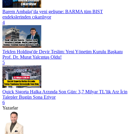
Barem Ambalaj’da yeni gelişme: BARMA tüm BIST
endekslerinden çıkarılıyor
4
Tekfen Holding'de Devir Teslim: Yeni Yönetim Kurulu Başkanı
Prof. Dr. Murat Yalçıntaş Oldu!
5
Quick Sigorta Halka Arzında Son Gün: 3,7 Milyar TL’lik Arz İçin
Talepler Bugün Sona Eriyor
6
Yazarlar