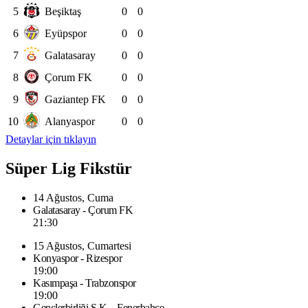
5
Beşiktaş
0
0
6
Eyüpspor
0
0
7
Galatasaray
0
0
8
Çorum FK
0
0
9
Gaziantep FK
0
0
10
Alanyaspor
0
0
Detaylar için tıklayın
Süper Lig Fikstür
14 Ağustos, Cuma
Galatasaray - Çorum FK
21:30
15 Ağustos, Cumartesi
Konyaspor - Rizespor
19:00
Kasımpaşa - Trabzonspor
19:00
Gençlerbirliği S.K. - Fenerbahçe