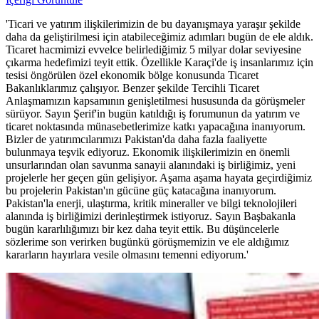
'Ticari ve yatırım ilişkilerimizin de bu dayanışmaya yaraşır şekilde
daha da geliştirilmesi için atabileceğimiz adımları bugün de ele aldık.
Ticaret hacmimizi evvelce belirlediğimiz 5 milyar dolar seviyesine
çıkarma hedefimizi teyit ettik. Özellikle Karaçi'de iş insanlarımız için
tesisi öngörülen özel ekonomik bölge konusunda Ticaret
Bakanlıklarımız çalışıyor. Benzer şekilde Tercihli Ticaret
Anlaşmamızın kapsamının genişletilmesi hususunda da görüşmeler
sürüyor. Sayın Şerif'in bugün katıldığı iş forumunun da yatırım ve
ticaret noktasında münasebetlerimize katkı yapacağına inanıyorum.
Bizler de yatırımcılarımızı Pakistan'da daha fazla faaliyette
bulunmaya teşvik ediyoruz. Ekonomik ilişkilerimizin en önemli
unsurlarından olan savunma sanayii alanındaki iş birliğimiz, yeni
projelerle her geçen gün gelişiyor. Aşama aşama hayata geçirdiğimiz
bu projelerin Pakistan'ın gücüne güç katacağına inanıyorum.
Pakistan'la enerji, ulaştırma, kritik mineraller ve bilgi teknolojileri
alanında iş birliğimizi derinleştirmek istiyoruz. Sayın Başbakanla
bugün kararlılığımızı bir kez daha teyit ettik. Bu düşüncelerle
sözlerime son verirken bugünkü görüşmemizin ve ele aldığımız
kararların hayırlara vesile olmasını temenni ediyorum.'