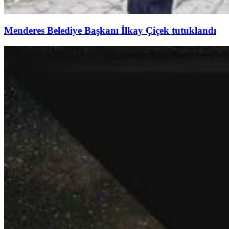
Menderes Belediye Başkanı İlkay Çiçek tutuklandı