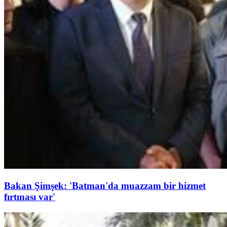
Bakan Şimşek: 'Batman'da muazzam bir hizmet
fırtınası var'