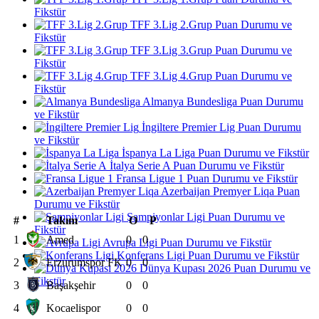
Fikstür
TFF 3.Lig 2.Grup Puan Durumu ve
Fikstür
TFF 3.Lig 3.Grup Puan Durumu ve
Fikstür
TFF 3.Lig 4.Grup Puan Durumu ve
Fikstür
Almanya Bundesliga Puan Durumu
ve Fikstür
İngiltere Premier Lig Puan Durumu
ve Fikstür
İspanya La Liga Puan Durumu ve Fikstür
İtalya Serie A Puan Durumu ve Fikstür
Fransa Ligue 1 Puan Durumu ve Fikstür
Azerbaijan Premyer Liqa Puan
Durumu ve Fikstür
Şampiyonlar Ligi Puan Durumu ve
#
Takım
O
P
Fikstür
1
Amed
0
0
Avrupa Ligi Puan Durumu ve Fikstür
Konferans Ligi Puan Durumu ve Fikstür
2
Erzurumspor FK
0
0
Dünya Kupası 2026 Puan Durumu ve
Fikstür
3
Başakşehir
0
0
4
Kocaelispor
0
0