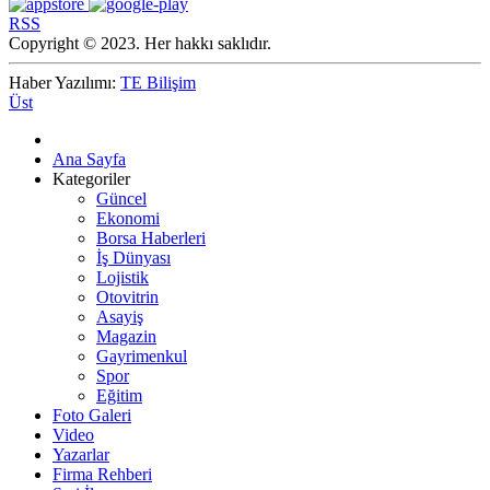
RSS
Copyright © 2023. Her hakkı saklıdır.
Haber Yazılımı:
TE Bilişim
Üst
Ana Sayfa
Kategoriler
Güncel
Ekonomi
Borsa Haberleri
İş Dünyası
Lojistik
Otovitrin
Asayiş
Magazin
Gayrimenkul
Spor
Eğitim
Foto Galeri
Video
Yazarlar
Firma Rehberi