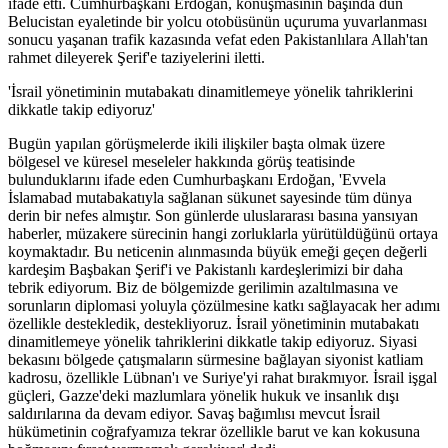
ifade etti. Cumhurbaşkanı Erdoğan, konuşmasının başında dün
Belucistan eyaletinde bir yolcu otobüsünün uçuruma yuvarlanması
sonucu yaşanan trafik kazasında vefat eden Pakistanlılara Allah'tan
rahmet dileyerek Şerif'e taziyelerini iletti.
'İsrail yönetiminin mutabakatı dinamitlemeye yönelik tahriklerini
dikkatle takip ediyoruz'
Bugün yapılan görüşmelerde ikili ilişkiler başta olmak üzere
bölgesel ve küresel meseleler hakkında görüş teatisinde
bulunduklarını ifade eden Cumhurbaşkanı Erdoğan, 'Evvela
İslamabad mutabakatıyla sağlanan sükunet sayesinde tüm dünya
derin bir nefes almıştır. Son günlerde uluslararası basına yansıyan
haberler, müzakere sürecinin hangi zorluklarla yürütüldüğünü ortaya
koymaktadır. Bu neticenin alınmasında büyük emeği geçen değerli
kardeşim Başbakan Şerif'i ve Pakistanlı kardeşlerimizi bir daha
tebrik ediyorum. Biz de bölgemizde gerilimin azaltılmasına ve
sorunların diplomasi yoluyla çözülmesine katkı sağlayacak her adımı
özellikle destekledik, destekliyoruz. İsrail yönetiminin mutabakatı
dinamitlemeye yönelik tahriklerini dikkatle takip ediyoruz. Siyasi
bekasını bölgede çatışmaların sürmesine bağlayan siyonist katliam
kadrosu, özellikle Lübnan'ı ve Suriye'yi rahat bırakmıyor. İsrail işgal
güçleri, Gazze'deki mazlumlara yönelik hukuk ve insanlık dışı
saldırılarına da devam ediyor. Savaş bağımlısı mevcut İsrail
hükümetinin coğrafyamıza tekrar özellikle barut ve kan kokusuna