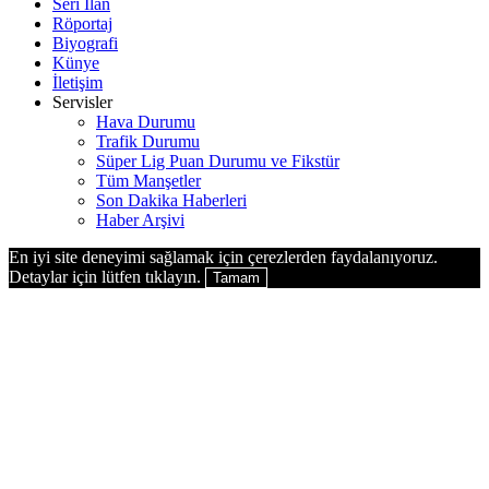
Seri İlan
Röportaj
Biyografi
Künye
İletişim
Servisler
Hava Durumu
Trafik Durumu
Süper Lig Puan Durumu ve Fikstür
Tüm Manşetler
Son Dakika Haberleri
Haber Arşivi
En iyi site deneyimi sağlamak için çerezlerden faydalanıyoruz.
Detaylar için lütfen tıklayın.
Tamam