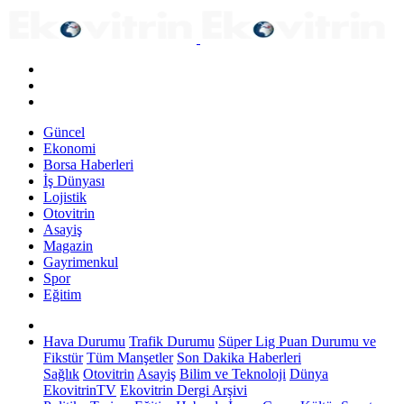
Güncel
Ekonomi
Borsa Haberleri
İş Dünyası
Lojistik
Otovitrin
Asayiş
Magazin
Gayrimenkul
Spor
Eğitim
Hava Durumu
Trafik Durumu
Süper Lig Puan Durumu ve
Fikstür
Tüm Manşetler
Son Dakika Haberleri
Sağlık
Otovitrin
Asayiş
Bilim ve Teknoloji
Dünya
EkovitrinTV
Ekovitrin Dergi Arşivi