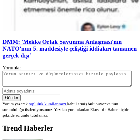
DMM: 'Mekke Ortak Savunma Anlaşması'nın
NATO'nun 5. maddesiyle çeliştiği iddiaları tamamen
gerçek dışı'
Yorumlar
Gönder
Yorum yazarak
topluluk kurallarımızı
kabul etmiş bulunuyor ve tüm
sorumluluğu üstleniyorsunuz. Yazılan yorumlardan Ekovitrin Haber hiçbir
şekilde sorumlu tutulamaz.
Trend Haberler