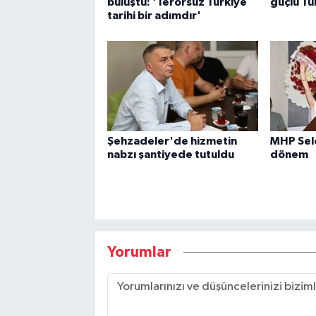
buluştu: 'Terörsüz Türkiye
güçlü Tü
tarihi bir adımdır'
Şehzadeler'de hizmetin
MHP Sel
nabzı şantiyede tutuldu
dönem
Yorumlar