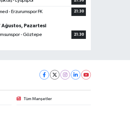
şiktaş - Eyüpspor
21:30
ed - Erzurumspor FK
21:30
7 Ağustos, Pazartesi
msunspor - Göztepe
21:30
Tüm Manşetler