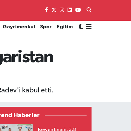
Gayrimenkul
Spor
Eğitim
aristan
dev'i kabul etti.
rend Haberler
Bewen Enerji, 3,8