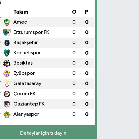
#
Takım
O
P
1
Amed
0
0
2
Erzurumspor FK
0
0
3
Başakşehir
0
0
4
Kocaelispor
0
0
5
Beşiktaş
0
0
6
Eyüpspor
0
0
7
Galatasaray
0
0
8
Çorum FK
0
0
9
Gaziantep FK
0
0
0
Alanyaspor
0
0
Detaylar için tıklayın