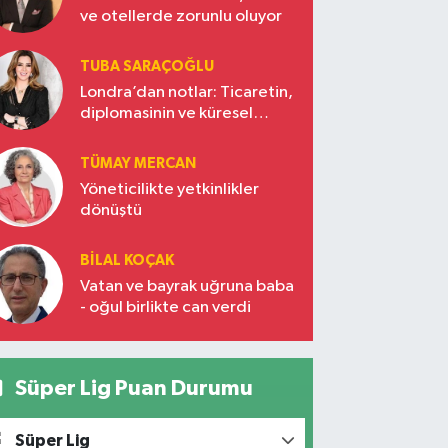
ve otellerde zorunlu oluyor
TUBA SARAÇOĞLU
Londra’dan notlar: Ticaretin,
diplomasinin ve küresel
vizyonun başkentinde
Türkiye’nin yükselen gücü
TÜMAY MERCAN
Yöneticilikte yetkinlikler
dönüştü
BILAL KOÇAK
Vatan ve bayrak uğruna baba
- oğul birlikte can verdi
Süper Lig Puan Durumu
Süper Lig