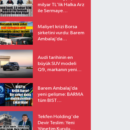
milyar TL'lik Halka Arz
ile Sermaye
Piyasalarına Adım
Atıyor
Maliyet krizi Borsa
şirketini vurdu: Barem
Ambalaj’da
konkordato süreci
Audi tarihinin en
büyük SUV modeli
Q9, markanın yeni
amiral gemisi oluyor
Barem Ambalaj’da
yeni gelişme: BARMA
tüm BIST
endekslerinden
çıkarılıyor
Tekfen Holding'de
Devir Teslim: Yeni
Yönetim Kurulu