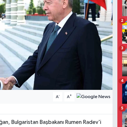
2
3
4
-
+
A
A
5
an, Bulgaristan Başbakanı Rumen Radev'i