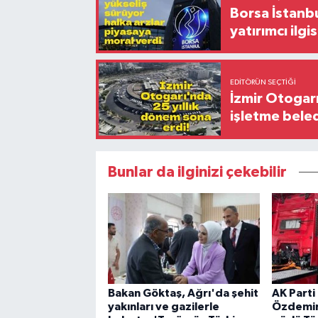
Borsa İstanbu
yatırımcı ilgis
EDITÖRÜN SEÇTIĞI
İzmir Otogar
işletme bele
Bunlar da ilginizi çekebilir
Bakan Göktaş, Ağrı'da şehit
AK Parti 
yakınları ve gazilerle
Özdemir: