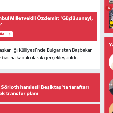
6
nbul Milletvekili Özdemir: 'Güçlü sanayi,
e'
üle
Y
anlığı Külliyesi'nde Bulgaristan Başbakanı
asına kapalı olarak gerçekleştirildi.
 Sörloth hamlesi! Beşiktaş'ta taraftarı
ek transfer planı