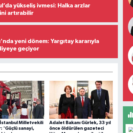
l’da yükseliş ivmesi: Halka arzlar
ini artırabilir
ı'nda yeni dönem: Yargıtay kararıyla
diyeye geçiyor
İstanbul Milletvekili
Adalet Bakanı Gürlek, 33 yıl
 'Güçlü sanayi,
önce öldürülen gazeteci