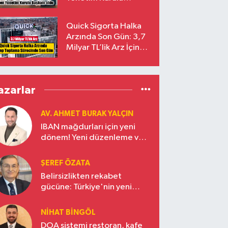
Başkanı Prof. Dr. Murat
Yalçıntaş Oldu!
Quick Sigorta Halka
Arzında Son Gün: 3,7
Milyar TL’lik Arz İçin
Talepler Bugün Sona
Eriyor
azarlar
AV. AHMET BURAK YALÇIN
IBAN mağdurları için yeni
dönem! Yeni düzenleme ve
ceza indirim oranları
ŞEREF ÖZATA
Belirsizlikten rekabet
gücüne: Türkiye'nin yeni
ekonomi vizyonu
NIHAT BINGÖL
DOA sistemi restoran, kafe