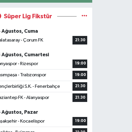
Süper Lig Fikstür
4 Ağustos, Cuma
latasaray - Çorum FK
21:30
5 Ağustos, Cumartesi
nyaspor - Rizespor
19:00
sımpaşa - Trabzonspor
19:00
nçlerbirliği S.K. - Fenerbahçe
21:30
ziantep FK - Alanyaspor
21:30
6 Ağustos, Pazar
şakşehir - Kocaelispor
19:00