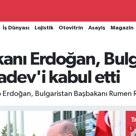
İş Dünyası
Lojistik
Otovitrin
Asayiş
Magazin
nı Erdoğan, Bulg
dev'i kabul etti
Erdoğan, Bulgaristan Başbakanı Rumen Ra
T
1