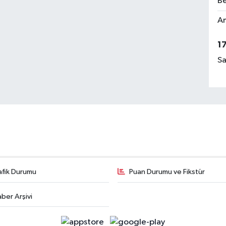
Be
Am
1
Sa
afik Durumu
Puan Durumu ve Fikstür
ber Arşivi