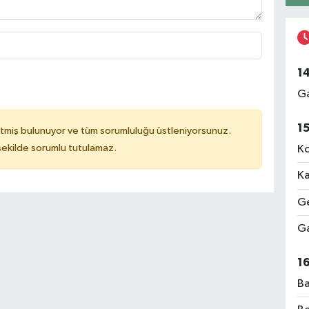
1
Ga
1
tmiş bulunuyor ve tüm sorumluluğu üstleniyorsunuz.
 şekilde sorumlu tutulamaz.
Ko
Ka
Ge
Ga
1
Ba