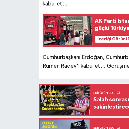
kabul etti.
AK Parti İsta
güçlü Türkiy
İçeriği Görünt
Cumhurbaşkanı Erdoğan, Cumhurbaşk
Rumen Radev'i kabul etti. Görüşme b
EDITÖRÜN SEÇTIĞI
Salah sonrası
sakinleştirec
EDITÖRÜN SEÇTIĞI