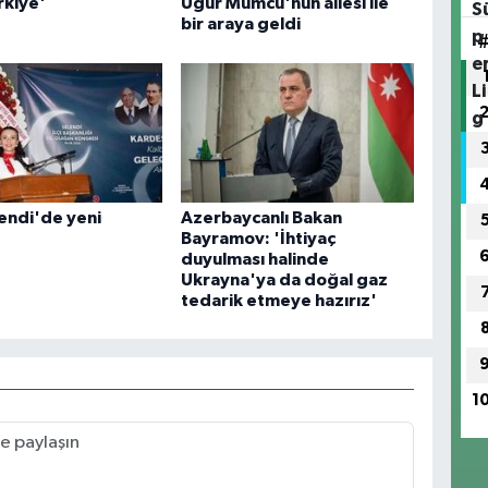
rkiye'
Uğur Mumcu'nun ailesi ile
bir araya geldi
endi'de yeni
Azerbaycanlı Bakan
Bayramov: 'İhtiyaç
duyulması halinde
Ukrayna'ya da doğal gaz
tedarik etmeye hazırız'
1