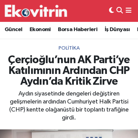
Güncel
Hava Durumu
Güncel
Ekonomi
Borsa Haberleri
İş Dünyası
Ekonomi
Trafik Durumu
POLITIKA
Borsa Haberleri
Süper Lig Puan Durumu ve Fikstür
Çerçioğlu’nun AK Parti’ye
Katılımının Ardından CHP
İş Dünyası
Tüm Manşetler
Aydın’da Kritik Zirve
Lojistik
Son Dakika Haberleri
Aydın siyasetinde dengeleri değiştiren
gelişmelerin ardından Cumhuriyet Halk Partisi
Otovitrin
Haber Arşivi
(CHP) kentte olağanüstü bir toplantı trafiğine
girdi.
Asayiş
Magazin