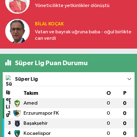
Yöneticilikte yetkinlikler dönüştü
BILAL KOÇAK
Vatan ve bayrak uğruna baba - oğul birlikte
can verdi
Süper Lig Puan Durumu
Süper Lig
#
Takım
O
P
1
Amed
0
0
2
Erzurumspor FK
0
0
3
Başakşehir
0
0
4
Kocaelispor
0
0