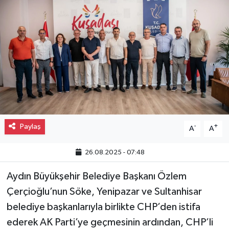
Gayrimenkul
Spor
Eğitim
Paylaş
-
+
A
A
26.08.2025 - 07:48
Aydın Büyükşehir Belediye Başkanı Özlem
Çerçioğlu’nun Söke, Yenipazar ve Sultanhisar
belediye başkanlarıyla birlikte CHP’den istifa
ederek AK Parti’ye geçmesinin ardından, CHP’li