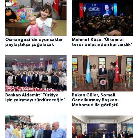
Osmangazi'de oyuncaklar
Mehmet Köse: 'Ülkemizi
paylaştıkça çoğalacak
terör belasından kurtardık'
Başkan Aldemir: 'Türkiye
Bakan Güler, Somali
için çalışmayı sürdüreceğiz'
Genelkurmay Başkanı
Mohamud ile görüştü