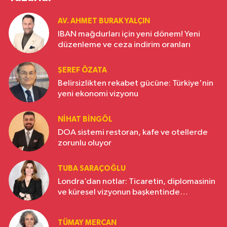
AV. AHMET BURAK YALÇIN
IBAN mağdurları için yeni dönem! Yeni
düzenleme ve ceza indirim oranları
ŞEREF ÖZATA
Belirsizlikten rekabet gücüne: Türkiye'nin
yeni ekonomi vizyonu
NIHAT BINGÖL
DOA sistemi restoran, kafe ve otellerde
zorunlu oluyor
TUBA SARAÇOĞLU
Londra’dan notlar: Ticaretin, diplomasinin
ve küresel vizyonun başkentinde
Türkiye’nin yükselen gücü
TÜMAY MERCAN