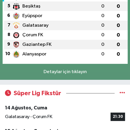
5
Beşiktaş
0
0
6
Eyüpspor
0
0
7
Galatasaray
0
0
8
Çorum FK
0
0
9
Gaziantep FK
0
0
10
Alanyaspor
0
0
Detaylar için tıklayın
Süper Lig Fikstür
14 Ağustos, Cuma
Galatasaray - Çorum FK
21:30