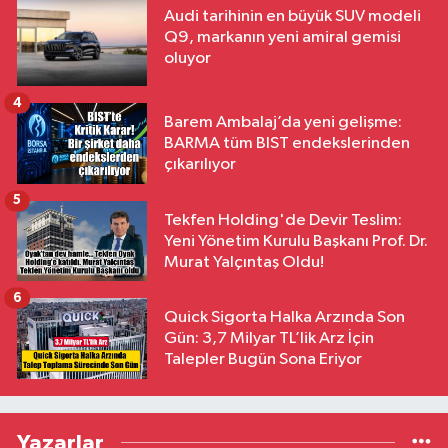
Audi tarihinin en büyük SUV modeli
Q9, markanın yeni amiral gemisi
oluyor
4
Barem Ambalaj’da yeni gelişme:
BARMA tüm BIST endekslerinden
çıkarılıyor
5
Tekfen Holding'de Devir Teslim:
Yeni Yönetim Kurulu Başkanı Prof. Dr.
Murat Yalçıntaş Oldu!
6
Quick Sigorta Halka Arzında Son
Gün: 3,7 Milyar TL’lik Arz İçin
Talepler Bugün Sona Eriyor
Yazarlar