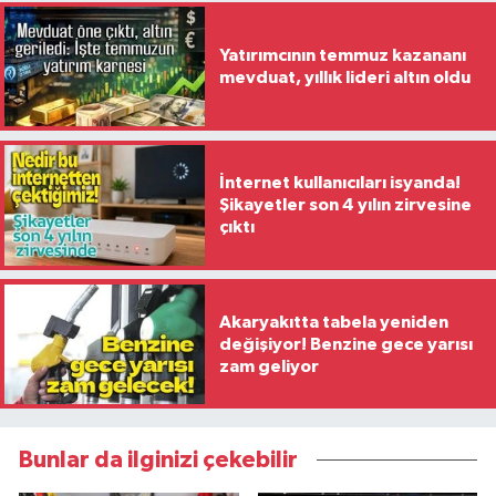
Yatırımcının temmuz kazananı
mevduat, yıllık lideri altın oldu
İnternet kullanıcıları isyanda!
Şikayetler son 4 yılın zirvesine
çıktı
Akaryakıtta tabela yeniden
değişiyor! Benzine gece yarısı
zam geliyor
Bunlar da ilginizi çekebilir