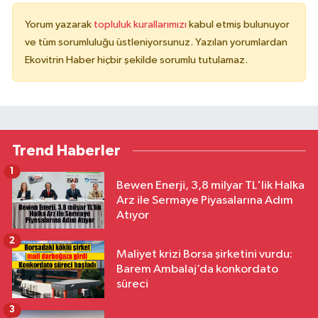
Yorum yazarak
topluluk kurallarımızı
kabul etmiş bulunuyor
ve tüm sorumluluğu üstleniyorsunuz. Yazılan yorumlardan
Ekovitrin Haber hiçbir şekilde sorumlu tutulamaz.
Trend Haberler
1
Bewen Enerji, 3,8 milyar TL'lik Halka
Arz ile Sermaye Piyasalarına Adım
Atıyor
2
Maliyet krizi Borsa şirketini vurdu:
Barem Ambalaj’da konkordato
süreci
3