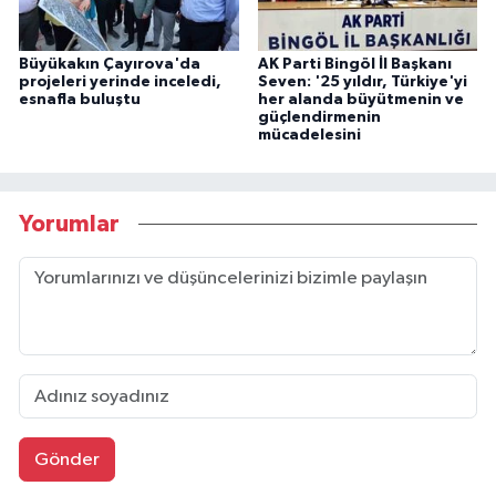
Büyükakın Çayırova'da
AK Parti Bingöl İl Başkanı
projeleri yerinde inceledi,
Seven: '25 yıldır, Türkiye'yi
esnafla buluştu
her alanda büyütmenin ve
güçlendirmenin
mücadelesini
Yorumlar
Gönder