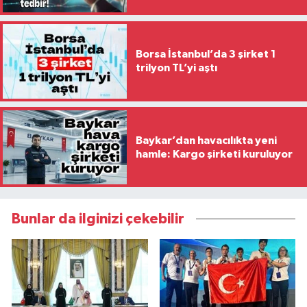
Borsa İstanbul’da 3 şirket 1
trilyon TL’yi aştı
Baykar’dan havacılıkta yeni
hamle: Kargo şirketi kuruluyor
Bunlar da ilginizi çekebilir