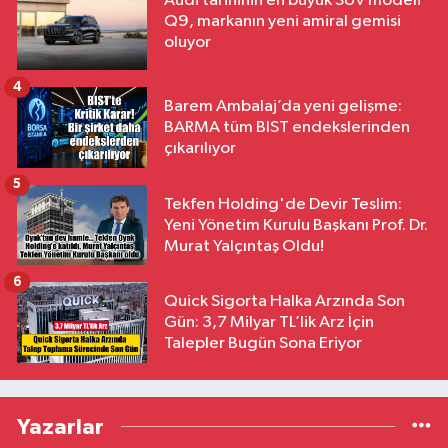
Audi tarihinin en büyük SUV modeli
Q9, markanın yeni amiral gemisi
oluyor
4
Barem Ambalaj’da yeni gelişme:
BARMA tüm BIST endekslerinden
çıkarılıyor
5
Tekfen Holding'de Devir Teslim:
Yeni Yönetim Kurulu Başkanı Prof. Dr.
Murat Yalçıntaş Oldu!
6
Quick Sigorta Halka Arzında Son
Gün: 3,7 Milyar TL’lik Arz İçin
Talepler Bugün Sona Eriyor
Yazarlar