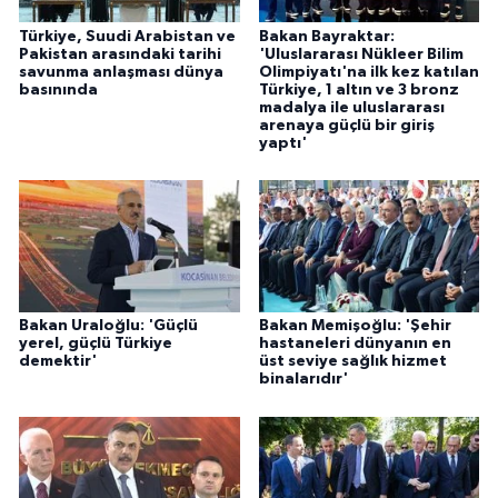
Türkiye, Suudi Arabistan ve
Bakan Bayraktar:
Pakistan arasındaki tarihi
'Uluslararası Nükleer Bilim
savunma anlaşması dünya
Olimpiyatı'na ilk kez katılan
basınında
Türkiye, 1 altın ve 3 bronz
madalya ile uluslararası
arenaya güçlü bir giriş
yaptı'
Bakan Uraloğlu: 'Güçlü
Bakan Memişoğlu: 'Şehir
yerel, güçlü Türkiye
hastaneleri dünyanın en
demektir'
üst seviye sağlık hizmet
binalarıdır'