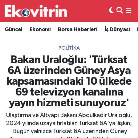
Güncel
Hava Durumu
Güncel
Ekonomi
Borsa Haberleri
İş Dünyası
Ekonomi
Trafik Durumu
POLITIKA
Borsa Haberleri
Süper Lig Puan Durumu ve Fikstür
Bakan Uraloğlu: 'Türksat
6A üzerinden Güney Asya
İş Dünyası
Tüm Manşetler
kapsamasındaki 10 ülkede
Lojistik
Son Dakika Haberleri
69 televizyon kanalına
yayın hizmeti sunuyoruz'
Otovitrin
Haber Arşivi
Ulaştırma ve Altyapı Bakanı Abdulkadir Uraloğlu,
Asayiş
2024 yılında uzaya fırlatılan Türksat 6A'ya ilişkin,
'Bugün yalnızca Türksat 6A üzerinden Güney
Magazin