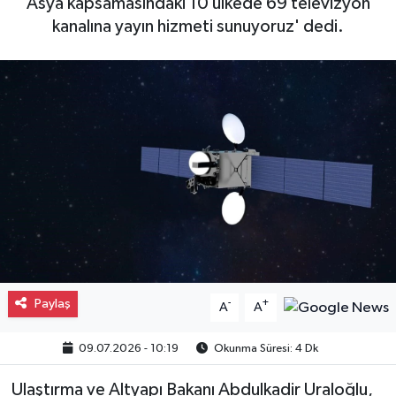
Asya kapsamasındaki 10 ülkede 69 televizyon
kanalına yayın hizmeti sunuyoruz' dedi.
Gayrimenkul
Spor
Eğitim
Paylaş
-
+
A
A
09.07.2026 - 10:19
Okunma Süresi: 4 Dk
Ulaştırma ve Altyapı Bakanı Abdulkadir Uraloğlu,