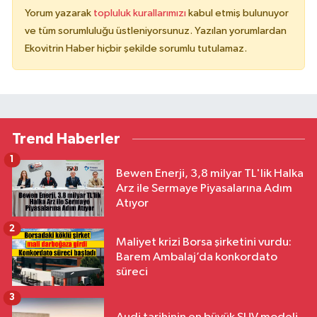
Yorum yazarak
topluluk kurallarımızı
kabul etmiş bulunuyor
ve tüm sorumluluğu üstleniyorsunuz. Yazılan yorumlardan
Ekovitrin Haber hiçbir şekilde sorumlu tutulamaz.
Trend Haberler
1
Bewen Enerji, 3,8 milyar TL'lik Halka
Arz ile Sermaye Piyasalarına Adım
Atıyor
2
Maliyet krizi Borsa şirketini vurdu:
Barem Ambalaj’da konkordato
süreci
3