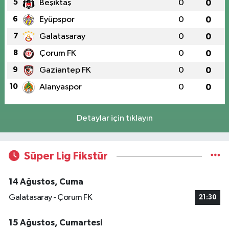
5
Beşiktaş
0
0
6
Eyüpspor
0
0
7
Galatasaray
0
0
8
Çorum FK
0
0
9
Gaziantep FK
0
0
10
Alanyaspor
0
0
Detaylar için tıklayın
Süper Lig Fikstür
14 Ağustos, Cuma
Galatasaray - Çorum FK
21:30
15 Ağustos, Cumartesi