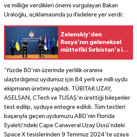
ve milliğe verdikleri önemi vurgulayan Bakan
Uraloğlu, açıklamasında şu ifadelere yer verdi:
Zelenskiy'den
Rusya'nın geleneksel
müttefiki Sırbistan'a ilk
ziyaret
'Yüzde 80'nin üzerinde yerlilik oranına
ulaştırdığımız uydumuz için 84 yerli ve milli uydu
ekipmanın üretimi yapıldı. TÜBİTAK UZAY,
ASELSAN, CTech ve TUSAŞ'ın ürettiği bileşenler
test edilip, uyduya entegre edildi. Tüm testleri
başarıyla geçen uydumuzu ABD'nin Florida
Eyaleti'ndeki Cape Canaveral Uzay Üssü'ndeki
Space X tesislerinden 9 Temmuz 2024'te uzaya