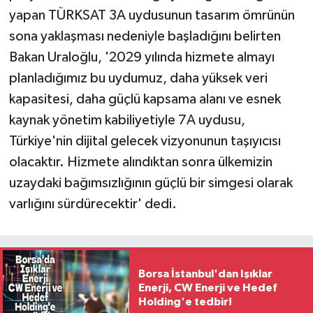
yapan TÜRKSAT 3A uydusunun tasarım ömrünün
sona yaklaşması nedeniyle başladığını belirten
Bakan Uraloğlu, '2029 yılında hizmete almayı
planladığımız bu uydumuz, daha yüksek veri
kapasitesi, daha güçlü kapsama alanı ve esnek
kaynak yönetim kabiliyetiyle 7A uydusu,
Türkiye'nin dijital gelecek vizyonunun taşıyıcısı
olacaktır. Hizmete alındıktan sonra ülkemizin
uzaydaki bağımsızlığının güçlü bir simgesi olarak
varlığını sürdürecektir' dedi.
Borsa İstanbul'dan Işıklar
Enerji, CW Enerji ve Hedef
Holding'e tedbir!