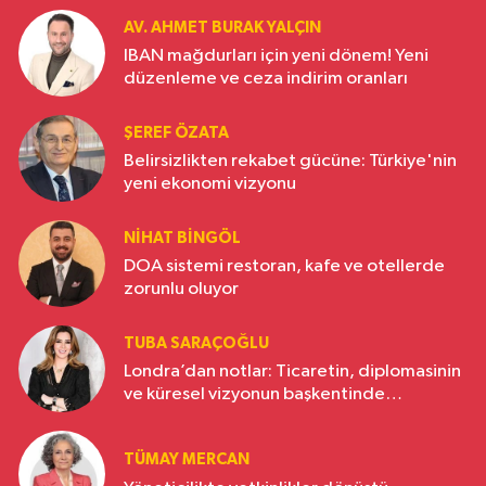
AV. AHMET BURAK YALÇIN
IBAN mağdurları için yeni dönem! Yeni
düzenleme ve ceza indirim oranları
ŞEREF ÖZATA
Belirsizlikten rekabet gücüne: Türkiye'nin
yeni ekonomi vizyonu
NIHAT BINGÖL
DOA sistemi restoran, kafe ve otellerde
zorunlu oluyor
TUBA SARAÇOĞLU
Londra’dan notlar: Ticaretin, diplomasinin
ve küresel vizyonun başkentinde
Türkiye’nin yükselen gücü
TÜMAY MERCAN