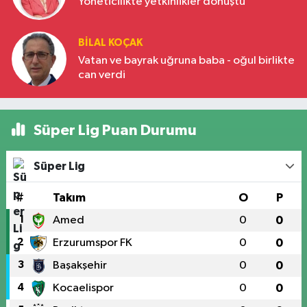
Yöneticilikte yetkinlikler dönüştü
BILAL KOÇAK
Vatan ve bayrak uğruna baba - oğul birlikte
can verdi
Süper Lig Puan Durumu
Süper Lig
#
Takım
O
P
1
Amed
0
0
2
Erzurumspor FK
0
0
3
Başakşehir
0
0
4
Kocaelispor
0
0