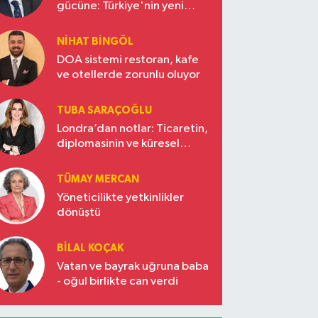
gücüne: Türkiye'nin yeni
ekonomi vizyonu
NIHAT BINGÖL
DOA sistemi restoran, kafe
ve otellerde zorunlu oluyor
TUBA SARAÇOĞLU
Londra’dan notlar: Ticaretin,
diplomasinin ve küresel
vizyonun başkentinde
Türkiye’nin yükselen gücü
TÜMAY MERCAN
Yöneticilikte yetkinlikler
dönüştü
BILAL KOÇAK
Vatan ve bayrak uğruna baba
- oğul birlikte can verdi