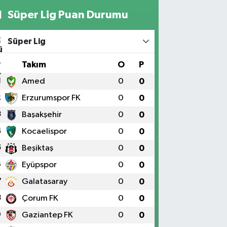
Süper Lig Puan Durumu
Süper Lig
#
Takım
O
P
1
Amed
0
0
2
Erzurumspor FK
0
0
3
Başakşehir
0
0
4
Kocaelispor
0
0
5
Beşiktaş
0
0
6
Eyüpspor
0
0
7
Galatasaray
0
0
8
Çorum FK
0
0
9
Gaziantep FK
0
0