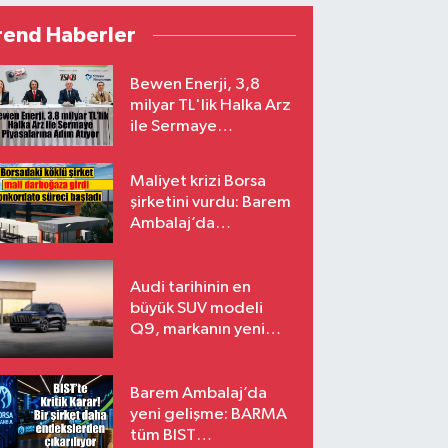
rend Haberler
Bewen Enerji, 3,8
milyar TL'lik Halka Arz
ile Sermaye
Piyasalarına Adım
Atıyor
Maliyet krizi Borsa
şirketini vurdu: Barem
Ambalaj’da
konkordato süreci
Audi tarihinin en
büyük SUV modeli
Q9, markanın yeni
amiral gemisi oluyor
Barem Ambalaj’da
yeni gelişme: BARMA
tüm BIST