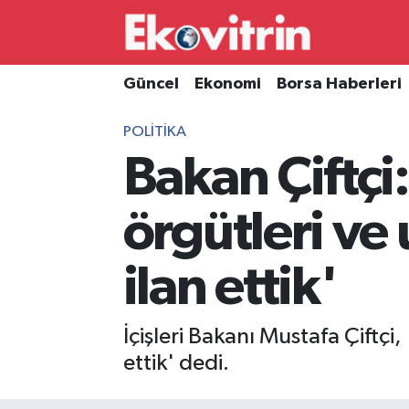
Güncel
Hava Durumu
Güncel
Ekonomi
Borsa Haberleri
Ekonomi
Trafik Durumu
POLITIKA
Bakan Çiftçi:
Borsa Haberleri
Süper Lig Puan Durumu ve Fikstür
İş Dünyası
Tüm Manşetler
örgütleri ve
Lojistik
Son Dakika Haberleri
ilan ettik'
Otovitrin
Haber Arşivi
İçişleri Bakanı Mustafa Çiftçi,
Asayiş
ettik' dedi.
Magazin