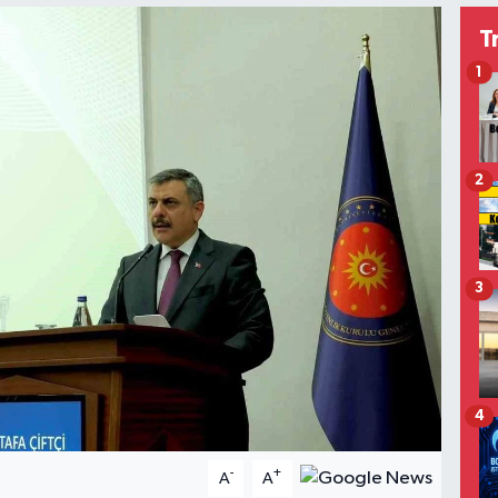
T
1
2
3
4
-
+
A
A