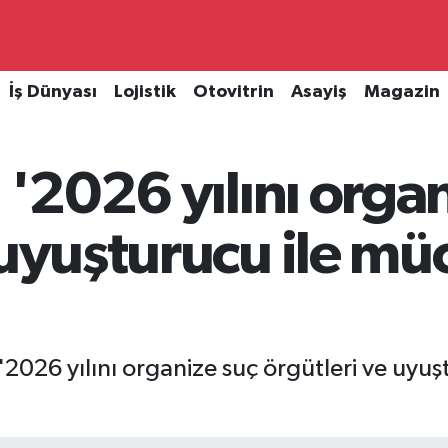
İş Dünyası
Lojistik
Otovitrin
Asayiş
Magazin
 '2026 yılını orga
 uyuşturucu ile müc
 '2026 yılını organize suç örgütleri ve uyuş