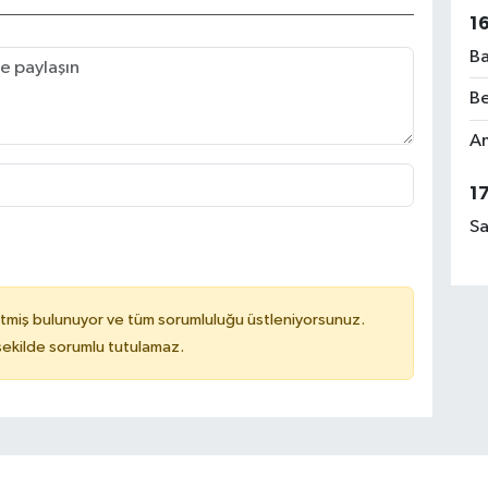
1
Ba
Be
Am
1
Sa
tmiş bulunuyor ve tüm sorumluluğu üstleniyorsunuz.
 şekilde sorumlu tutulamaz.