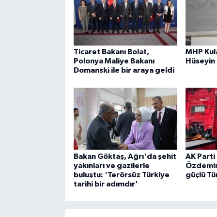
Ticaret Bakanı Bolat,
MHP Kula
Polonya Maliye Bakanı
Hüseyin
Domanski ile bir araya geldi
Bakan Göktaş, Ağrı'da şehit
AK Parti 
yakınları ve gazilerle
Özdemir:
buluştu: 'Terörsüz Türkiye
güçlü Tü
tarihi bir adımdır'