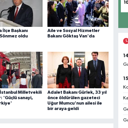
1
 İlçe Başkanı
Aile ve Sosyal Hizmetler
 Sönmez oldu
Bakanı Göktaş Van'da
1
Ga
1
Ko
İstanbul Milletvekili
Adalet Bakanı Gürlek, 33 yıl
 'Güçlü sanayi,
önce öldürülen gazeteci
Ka
rkiye'
Uğur Mumcu'nun ailesi ile
bir araya geldi
Ge
Ga