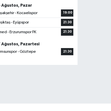
6 Ağustos, Pazar
şakşehir - Kocaelispor
19:00
şiktaş - Eyüpspor
21:30
ed - Erzurumspor FK
21:30
7 Ağustos, Pazartesi
msunspor - Göztepe
21:30