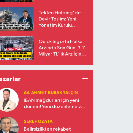
endekslerinden
çıkarılıyor
Tekfen Holding'de
Devir Teslim: Yeni
Yönetim Kurulu
Başkanı Prof. Dr. Murat
Yalçıntaş Oldu!
Quick Sigorta Halka
Arzında Son Gün: 3,7
Milyar TL’lik Arz İçin
Talepler Bugün Sona
Eriyor
azarlar
AV. AHMET BURAK YALÇIN
IBAN mağdurları için yeni
dönem! Yeni düzenleme ve
ceza indirim oranları
ŞEREF ÖZATA
Belirsizlikten rekabet