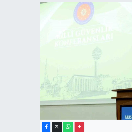
Gayrimenkul
Spor
Eğitim