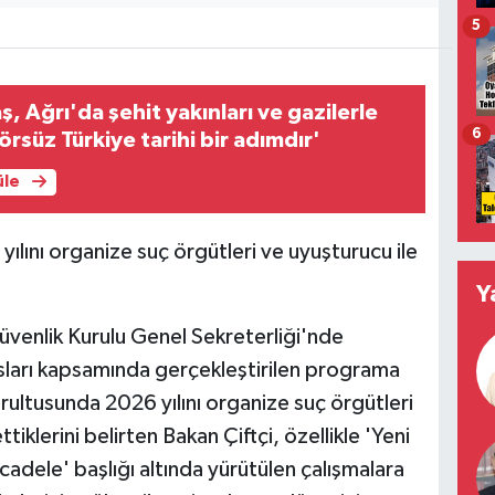
5
, Ağrı'da şehit yakınları ve gazilerle
6
örsüz Türkiye tarihi bir adımdır'
üle
 yılını organize suç örgütleri ve uyuşturucu ile
Y
 Güvenlik Kurulu Genel Sekreterliği'nde
sları kapsamında gerçekleştirilen programa
ğrultusunda 2026 yılını organize suç örgütleri
ttiklerini belirten Bakan Çiftçi, özellikle 'Yeni
adele' başlığı altında yürütülen çalışmalara