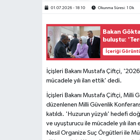
01.07.2026 - 18:10
Okunma Süresi: 1 Dk
Bakan Göktaş
buluştu: 'Ter
İçeriği Görünt
İçişleri Bakanı Mustafa Çiftçi, '2026
mücadele yılı ilan ettik' dedi.
İçişleri Bakanı Mustafa Çiftçi, Milli
düzenlenen Milli Güvenlik Konferan
katıldı. 'Huzurun yüzyılı' hedefi do
ve uyuşturucu ile mücadele yılı ilan e
Nesil Organize Suç Örgütleri ile Müc