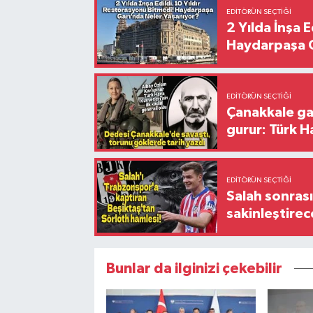
EDITÖRÜN SEÇTIĞI
2 Yılda İnşa 
Haydarpaşa G
EDITÖRÜN SEÇTIĞI
Çanakkale ga
gurur: Türk H
EDITÖRÜN SEÇTIĞI
Salah sonrası
sakinleştirec
Bunlar da ilginizi çekebilir