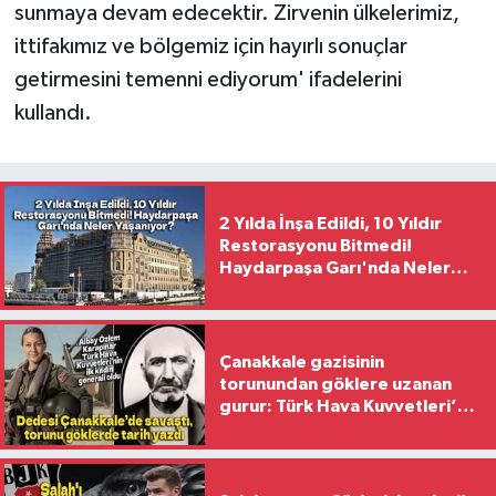
sunmaya devam edecektir. Zirvenin ülkelerimiz,
ittifakımız ve bölgemiz için hayırlı sonuçlar
getirmesini temenni ediyorum' ifadelerini
kullandı.
2 Yılda İnşa Edildi, 10 Yıldır
Restorasyonu Bitmedi!
Haydarpaşa Garı'nda Neler
Yaşanıyor?
Çanakkale gazisinin
torunundan göklere uzanan
gurur: Türk Hava Kuvvetleri’nin
ilk kadın generali oldu