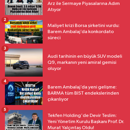
Arz ile Sermaye Piyasalarına Adım
Atıyor
2
Maliyet krizi Borsa şirketini vurdu:
Barem Ambalaj’da konkordato
süreci
3
Audi tarihinin en büyük SUV modeli
Q9, markanın yeni amiral gemisi
oluyor
4
Barem Ambalaj’da yeni gelişme:
BARMA tüm BIST endekslerinden
çıkarılıyor
5
Tekfen Holding'de Devir Teslim:
Yeni Yönetim Kurulu Başkanı Prof. Dr.
Murat Yalçıntaş Oldu!