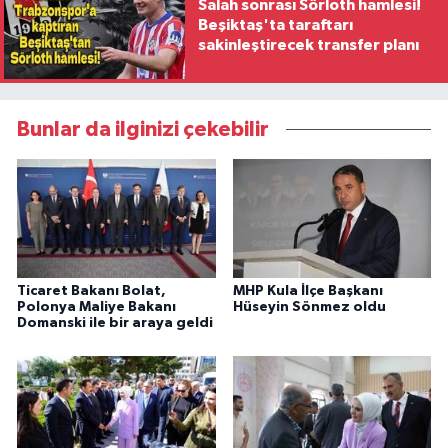
Salah sonrası Sörloth hamlesi!
Beşiktaş'ta taraftarı
sakinleştirecek transfer planı
Bunlar da ilginizi çekebilir
Ticaret Bakanı Bolat,
MHP Kula İlçe Başkanı
Polonya Maliye Bakanı
Hüseyin Sönmez oldu
Domanski ile bir araya geldi