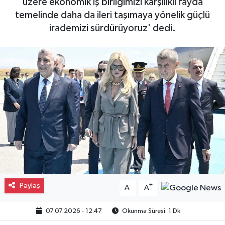
üzere ekonomik iş birliğimizi karşılıklı fayda
temelinde daha da ileri taşımaya yönelik güçlü
Gayrimenkul
irademizi sürdürüyoruz' dedi.
Spor
Eğitim
Paylaş
-
+
A
A
07.07.2026 - 12:47
Okunma Süresi: 1 Dk