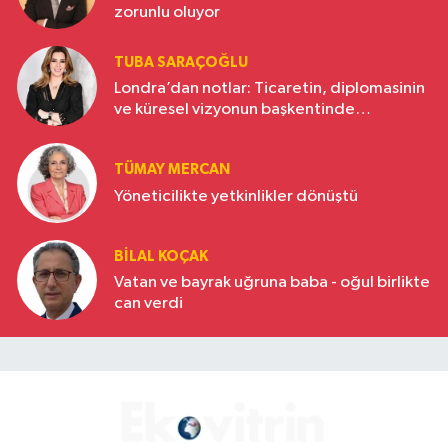
zorunlu oluyor
TUBA SARAÇOĞLU
Londra’dan notlar: Ticaretin, diplomasinin
ve küresel vizyonun başkentinde
Türkiye’nin yükselen gücü
TÜMAY MERCAN
Yöneticilikte yetkinlikler dönüştü
BILAL KOÇAK
Vatan ve bayrak uğruna baba - oğul birlikte
can verdi