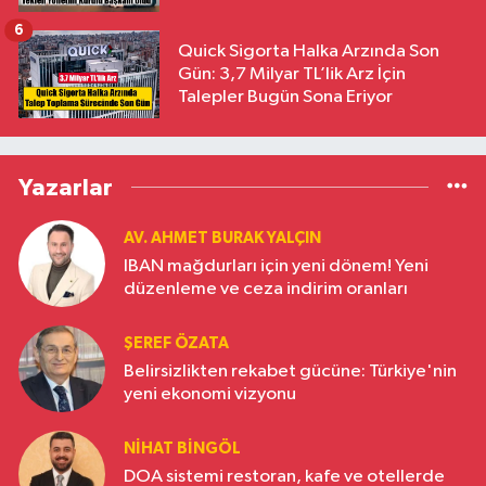
6
Quick Sigorta Halka Arzında Son
Gün: 3,7 Milyar TL’lik Arz İçin
Talepler Bugün Sona Eriyor
Yazarlar
AV. AHMET BURAK YALÇIN
IBAN mağdurları için yeni dönem! Yeni
düzenleme ve ceza indirim oranları
ŞEREF ÖZATA
Belirsizlikten rekabet gücüne: Türkiye'nin
yeni ekonomi vizyonu
NIHAT BINGÖL
DOA sistemi restoran, kafe ve otellerde