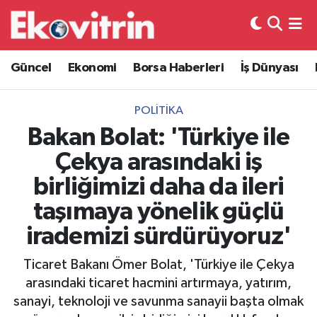
Güncel
Hava Durumu
Güncel
Ekonomi
Borsa Haberleri
İş Dünyası
Ekonomi
Trafik Durumu
POLITIKA
Borsa Haberleri
Süper Lig Puan Durumu ve Fikstür
Bakan Bolat: 'Türkiye ile
Çekya arasındaki iş
İş Dünyası
Tüm Manşetler
birliğimizi daha da ileri
Lojistik
Son Dakika Haberleri
taşımaya yönelik güçlü
irademizi sürdürüyoruz'
Otovitrin
Haber Arşivi
Ticaret Bakanı Ömer Bolat, 'Türkiye ile Çekya
Asayiş
arasındaki ticaret hacmini artırmaya, yatırım,
sanayi, teknoloji ve savunma sanayii başta olmak
Magazin