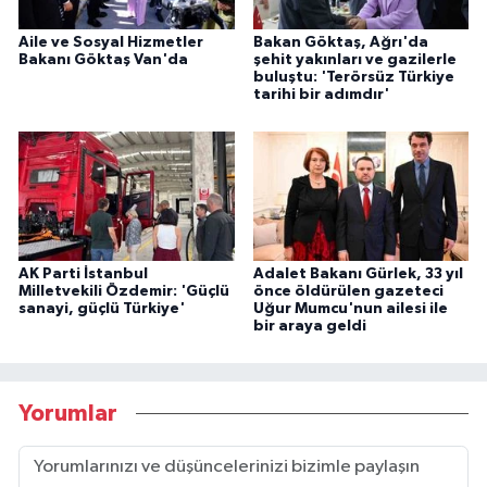
Aile ve Sosyal Hizmetler
Bakan Göktaş, Ağrı'da
Bakanı Göktaş Van'da
şehit yakınları ve gazilerle
buluştu: 'Terörsüz Türkiye
tarihi bir adımdır'
AK Parti İstanbul
Adalet Bakanı Gürlek, 33 yıl
Milletvekili Özdemir: 'Güçlü
önce öldürülen gazeteci
sanayi, güçlü Türkiye'
Uğur Mumcu'nun ailesi ile
bir araya geldi
Yorumlar