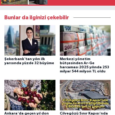
Bunlar da ilginizi çekebilir
Şekerbank'tan yılın ilk
Merkezi yönetim
yarısında yüzde 32 büyüme
bütçesinden Ar-Ge
harcaması 2025 yılında 253
milyar 544 milyon TL oldu
Ankara'da geçen yıl don
Cilvegözü Sınır Kapısı'nda