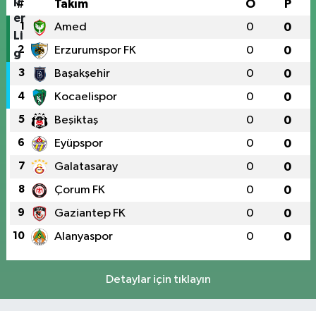
#
Takım
O
P
1
Amed
0
0
2
Erzurumspor FK
0
0
3
Başakşehir
0
0
4
Kocaelispor
0
0
5
Beşiktaş
0
0
6
Eyüpspor
0
0
7
Galatasaray
0
0
8
Çorum FK
0
0
9
Gaziantep FK
0
0
10
Alanyaspor
0
0
Detaylar için tıklayın