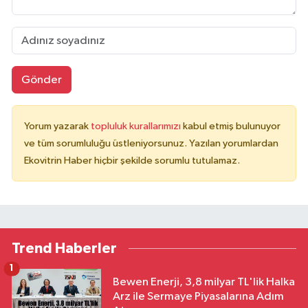
Gönder
Yorum yazarak
topluluk kurallarımızı
kabul etmiş bulunuyor
ve tüm sorumluluğu üstleniyorsunuz. Yazılan yorumlardan
Ekovitrin Haber hiçbir şekilde sorumlu tutulamaz.
Trend Haberler
1
Bewen Enerji, 3,8 milyar TL'lik Halka
Arz ile Sermaye Piyasalarına Adım