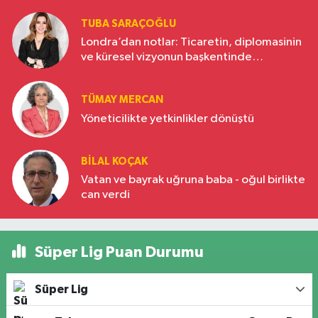
TUBA SARAÇOĞLU
Londra’dan notlar: Ticaretin, diplomasinin
ve küresel vizyonun başkentinde
Türkiye’nin yükselen gücü
TÜMAY MERCAN
Yöneticilikte yetkinlikler dönüştü
BILAL KOÇAK
Vatan ve bayrak uğruna baba - oğul birlikte
can verdi
Süper Lig Puan Durumu
Süper Lig