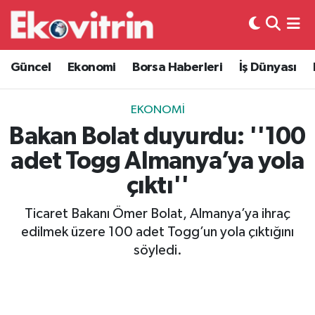
Güncel
Hava Durumu
Güncel
Ekonomi
Borsa Haberleri
İş Dünyası
Ekonomi
Trafik Durumu
EKONOMI
Borsa Haberleri
Süper Lig Puan Durumu ve Fikstür
Bakan Bolat duyurdu: ''100
adet Togg Almanya’ya yola
İş Dünyası
Tüm Manşetler
çıktı''
Lojistik
Son Dakika Haberleri
Ticaret Bakanı Ömer Bolat, Almanya’ya ihraç
edilmek üzere 100 adet Togg’un yola çıktığını
Otovitrin
Haber Arşivi
söyledi.
Asayiş
Magazin