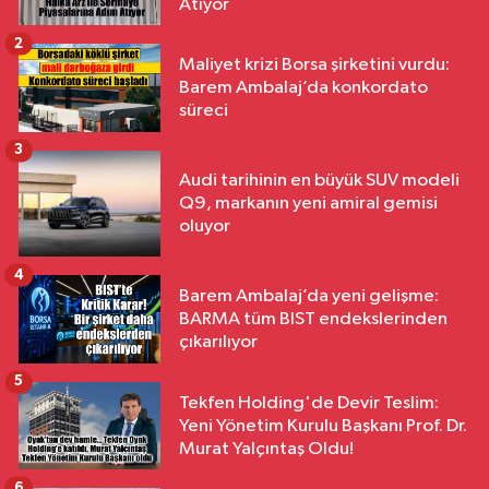
Atıyor
2
Maliyet krizi Borsa şirketini vurdu:
Barem Ambalaj’da konkordato
süreci
3
Audi tarihinin en büyük SUV modeli
Q9, markanın yeni amiral gemisi
oluyor
4
Barem Ambalaj’da yeni gelişme:
BARMA tüm BIST endekslerinden
çıkarılıyor
5
Tekfen Holding'de Devir Teslim:
Yeni Yönetim Kurulu Başkanı Prof. Dr.
Murat Yalçıntaş Oldu!
6