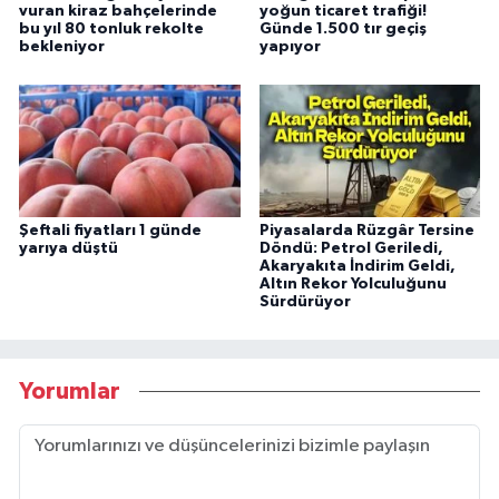
vuran kiraz bahçelerinde
yoğun ticaret trafiği!
bu yıl 80 tonluk rekolte
Günde 1.500 tır geçiş
bekleniyor
yapıyor
Şeftali fiyatları 1 günde
Piyasalarda Rüzgâr Tersine
yarıya düştü
Döndü: Petrol Geriledi,
Akaryakıta İndirim Geldi,
Altın Rekor Yolculuğunu
Sürdürüyor
Yorumlar