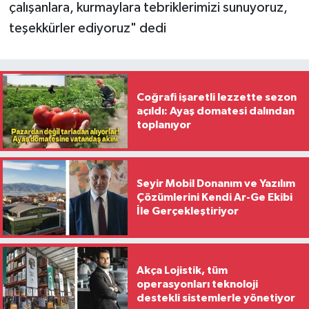
çalışanlara, kurmaylara tebriklerimizi sunuyoruz,
teşekkürler ediyoruz" dedi
Coğrafi işaretli lezzette sezon
açıldı: Ayaş domatesi dalından
toplanıyor
Seyir Mobil Donanım ve Yazılım
Çözümlerini Kendi Ar-Ge Ekibi
İle Gerçekleştiriyor
Akça Lojistik, tüm
operasyonları teknoloji
destekli sistemlerle yönetiyor