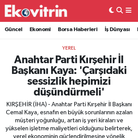
Güncel
Hava Durumu
Güncel
Ekonomi
Borsa Haberleri
İş Dünyası
Ekonomi
Trafik Durumu
YEREL
Borsa Haberleri
Süper Lig Puan Durumu ve Fikstür
Anahtar Parti Kırşehir İl
Başkanı Kaya: 'Çarşıdaki
İş Dünyası
Tüm Manşetler
sessizlik hepimizi
Lojistik
Son Dakika Haberleri
düşündürmeli'
Otovitrin
Haber Arşivi
KIRŞEHİR (İHA) - Anahtar Parti Kırşehir İl Başkanı
Cemal Kaya, esnafın en büyük sorunlarının azalan
Asayiş
müşteri yoğunluğu, artan iş yeri kiraları ve
yükselen işletme maliyetleri olduğunu belirterek,
Magazin
yerel ekonominin güçlendirilmesine yönelik