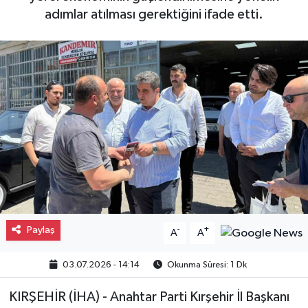
adımlar atılması gerektiğini ifade etti.
Gayrimenkul
Spor
Eğitim
Paylaş
-
+
A
A
03.07.2026 - 14:14
Okunma Süresi: 1 Dk
KIRŞEHİR (İHA) - Anahtar Parti Kırşehir İl Başkanı